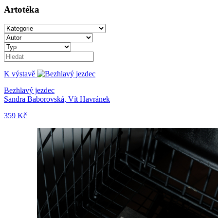
Artotéka
K výstavě
Bezhlavý jezdec
Sandra Baborovská, Vít Havránek
359 Kč