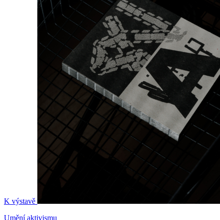
K výstavě
Umění aktivismu