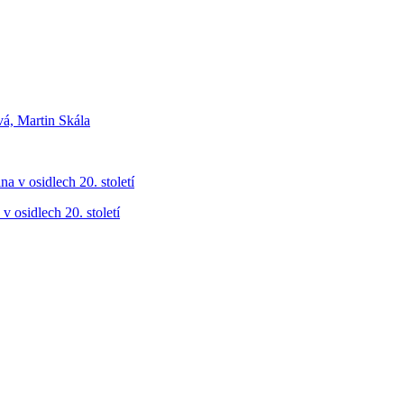
vá, Martin Skála
v osidlech 20. století