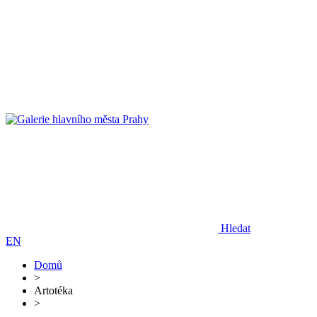
Hledat
EN
Domů
>
Artotéka
>