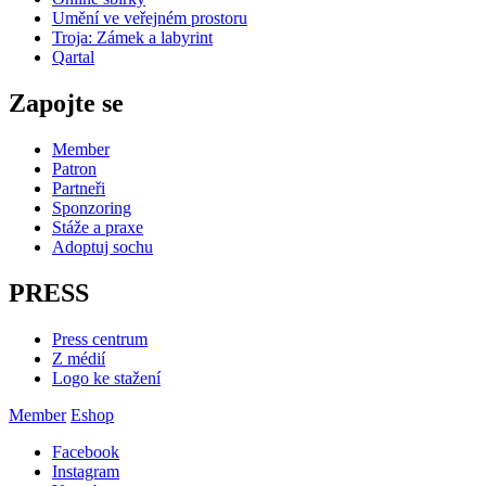
Umění ve veřejném prostoru
Troja: Zámek a labyrint
Qartal
Zapojte se
Member
Patron
Partneři
Sponzoring
Stáže a praxe
Adoptuj sochu
PRESS
Press centrum
Z médií
Logo ke stažení
Member
Eshop
Facebook
Instagram