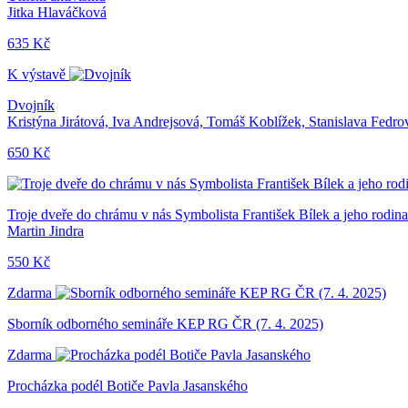
Jitka Hlaváčková
635 Kč
K výstavě
Dvojník
Kristýna Jirátová, Iva Andrejsová, Tomáš Koblížek, Stanislava Fedro
650 Kč
Troje dveře do chrámu v nás Symbolista František Bílek a jeho rodina 
Martin Jindra
550 Kč
Zdarma
Sborník odborného semináře KEP RG ČR (7. 4. 2025)
Zdarma
Procházka podél Botiče Pavla Jasanského