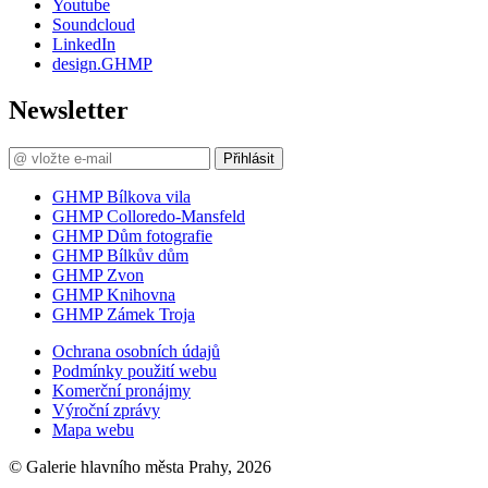
Youtube
Soundcloud
LinkedIn
design.GHMP
Newsletter
Přihlásit
GHMP Bílkova vila
GHMP Colloredo-Mansfeld
GHMP Dům fotografie
GHMP Bílkův dům
GHMP Zvon
GHMP Knihovna
GHMP Zámek Troja
Ochrana osobních údajů
Podmínky použití webu
Komerční pronájmy
Výroční zprávy
Mapa webu
© Galerie hlavního města Prahy, 2026