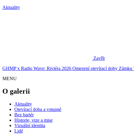
Aktuality
Zavřít
GHMP x Radio Wave: Riviéra 2026
Omezení otevírací doby Zámku 
MENU
O galerii
Aktuality
Otevírací doba a vstupné
Bez bariér
Historie, vize a mise
Vizuální identita
Lidé