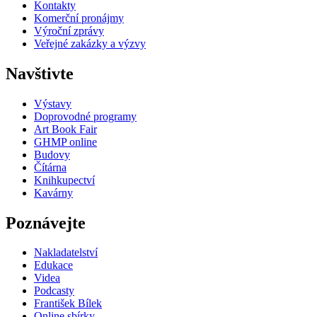
Kontakty
Komerční pronájmy
Výroční zprávy
Veřejné zakázky a výzvy
Navštivte
Výstavy
Doprovodné programy
Art Book Fair
GHMP online
Budovy
Čítárna
Knihkupectví
Kavárny
Poznávejte
Nakladatelství
Edukace
Videa
Podcasty
František Bílek
Online sbírky