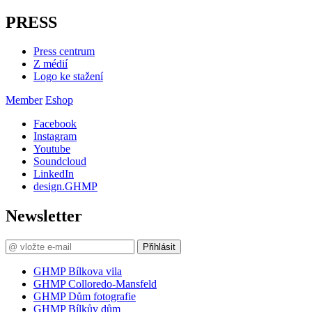
PRESS
Press centrum
Z médií
Logo ke stažení
Member
Eshop
Facebook
Instagram
Youtube
Soundcloud
LinkedIn
design.GHMP
Newsletter
Přihlásit
GHMP Bílkova vila
GHMP Colloredo-Mansfeld
GHMP Dům fotografie
GHMP Bílkův dům