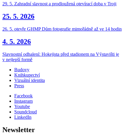
29. 5. Zahradní slavnost a prodloužená otevírací doba v Troji
25. 5. 2026
26. 5. otevře GHMP Dům fotografie mimořádně až ve 14 hodin
4. 5. 2026
Slavnostní odhalení: Hokejista před stadionem na Výstavišti je
v nejlepší formě
Budovy
Knihkupectví
Vizuální identita
Press
Facebook
Instagram
Youtube
Soundcloud
LinkedIn
Newsletter