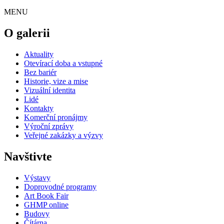
MENU
O galerii
Aktuality
Otevírací doba a vstupné
Bez bariér
Historie, vize a mise
Vizuální identita
Lidé
Kontakty
Komerční pronájmy
Výroční zprávy
Veřejné zakázky a výzvy
Navštivte
Výstavy
Doprovodné programy
Art Book Fair
GHMP online
Budovy
Čítárna