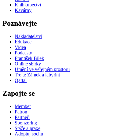
Knihkupectví
Kavárny
Poznávejte
Nakladatelství
Edukace
Videa
Podcasty
František Bílek
Online sbírky
Umění ve veřejném prostoru
Troja: Zámek a labyrint
Qartal
Zapojte se
Member
Patron
Partneři
Sponzoring
Stáže a praxe
Adoptuj sochu