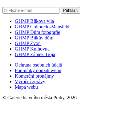
Přihlásit
GHMP Bílkova vila
GHMP Colloredo-Mansfeld
GHMP Dům fotografie
GHMP Bílkův dům
GHMP Zvon
GHMP Knihovna
GHMP Zámek Troja
Ochrana osobních údajů
Podmínky použití webu
Komerční pronájmy
Výroční zprávy
Mapa webu
© Galerie hlavního města Prahy, 2026