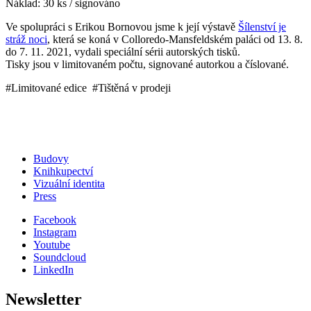
Náklad: 30 ks / signováno
Ve spolupráci s Erikou Bornovou jsme k její výstavě
Šílenství je
stráž noci
, která se koná v Colloredo-Mansfeldském paláci od 13. 8.
do 7. 11. 2021, vydali speciální sérii autorských tisků.
Tisky jsou v limitovaném počtu, signované autorkou a číslované.
#Limitované edice #Tištěná v prodeji
Budovy
Knihkupectví
Vizuální identita
Press
Facebook
Instagram
Youtube
Soundcloud
LinkedIn
Newsletter