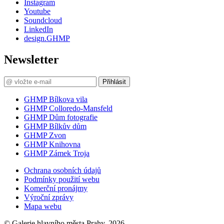
Instagram
Youtube
Soundcloud
LinkedIn
design.GHMP
Newsletter
Přihlásit
GHMP Bílkova vila
GHMP Colloredo-Mansfeld
GHMP Dům fotografie
GHMP Bílkův dům
GHMP Zvon
GHMP Knihovna
GHMP Zámek Troja
Ochrana osobních údajů
Podmínky použití webu
Komerční pronájmy
Výroční zprávy
Mapa webu
© Galerie hlavního města Prahy, 2026