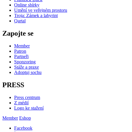
Online sbírky
Umění ve veřejném prostoru
Troja: Zámek a labyrint
Qartal
Zapojte se
Member
Patron
Partneři
Sponzoring
Stáže a praxe
Adoptuj sochu
PRESS
Press centrum
Z médií
Logo ke stažení
Member
Eshop
Facebook