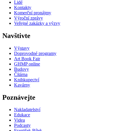
Lidé
Kontakty
Komerční pronájmy
Výroční zprávy
Veřejné zakázky a výzvy
Navštivte
Výstavy
Doprovodné programy
Art Book Fair
GHMP online
Budovy
Čítárna
Knihkupectví
Kavárny
Poznávejte
Nakladatelství
Edukace
Videa
Podcasty
František Bílek