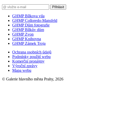
Přihlásit
GHMP Bílkova vila
GHMP Colloredo-Mansfeld
GHMP Dům fotografie
GHMP Bílkův dům
GHMP Zvon
GHMP Knihovna
GHMP Zámek Troja
Ochrana osobních údajů
Podmínky použití webu
Komerční pronájmy
Výroční zprávy
Mapa webu
© Galerie hlavního města Prahy, 2026