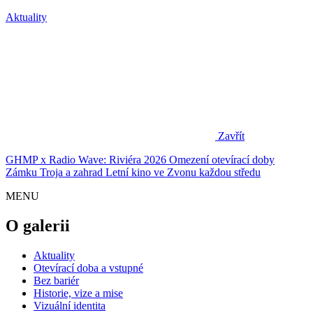
Aktuality
Zavřít
GHMP x Radio Wave: Riviéra 2026
Omezení otevírací doby
Zámku Troja a zahrad
Letní kino ve Zvonu každou středu
MENU
O galerii
Aktuality
Otevírací doba a vstupné
Bez bariér
Historie, vize a mise
Vizuální identita