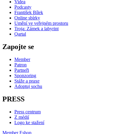
Videa
Podcasty
František Bílek
Online sbírky
Umění ve veřejném prostoru
Troja: Zámek a labyrint
Qartal
Zapojte se
Member
Patron
Partneři
Sponzoring
Stáže a praxe
Adoptuj sochu
PRESS
Press centrum
Z médií
Logo ke stažení
Member
Eshop