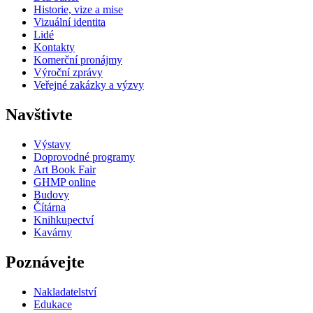
Historie, vize a mise
Vizuální identita
Lidé
Kontakty
Komerční pronájmy
Výroční zprávy
Veřejné zakázky a výzvy
Navštivte
Výstavy
Doprovodné programy
Art Book Fair
GHMP online
Budovy
Čítárna
Knihkupectví
Kavárny
Poznávejte
Nakladatelství
Edukace