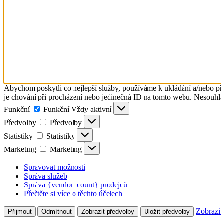
Abychom poskytli co nejlepší služby, používáme k ukládání a/nebo př
je chování při procházení nebo jedinečná ID na tomto webu. Nesouhlas
Funkční
Funkční
Vždy aktivní
Předvolby
Předvolby
Statistiky
Statistiky
Marketing
Marketing
Spravovat možnosti
Správa služeb
Správa {vendor_count} prodejců
Přečtěte si více o těchto účelech
Zobrazi
Přijmout
Odmítnout
Zobrazit předvolby
Uložit předvolby