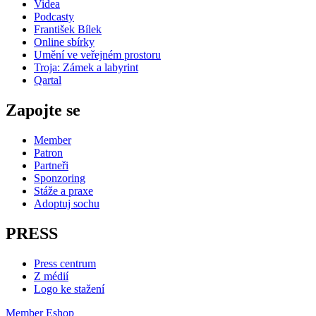
Videa
Podcasty
František Bílek
Online sbírky
Umění ve veřejném prostoru
Troja: Zámek a labyrint
Qartal
Zapojte se
Member
Patron
Partneři
Sponzoring
Stáže a praxe
Adoptuj sochu
PRESS
Press centrum
Z médií
Logo ke stažení
Member
Eshop