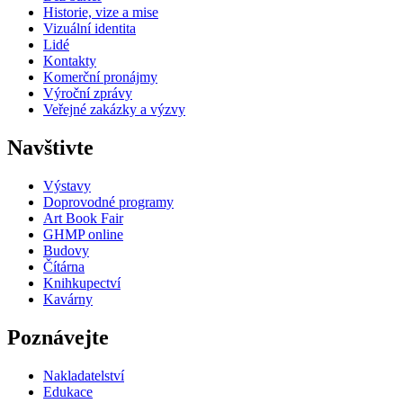
Historie, vize a mise
Vizuální identita
Lidé
Kontakty
Komerční pronájmy
Výroční zprávy
Veřejné zakázky a výzvy
Navštivte
Výstavy
Doprovodné programy
Art Book Fair
GHMP online
Budovy
Čítárna
Knihkupectví
Kavárny
Poznávejte
Nakladatelství
Edukace