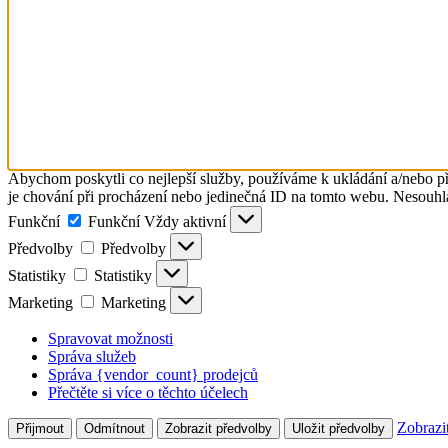
Abychom poskytli co nejlepší služby, používáme k ukládání a/nebo př
je chování při procházení nebo jedinečná ID na tomto webu. Nesouhlas
Funkční
Funkční
Vždy aktivní
Předvolby
Předvolby
Statistiky
Statistiky
Marketing
Marketing
Spravovat možnosti
Správa služeb
Správa {vendor_count} prodejců
Přečtěte si více o těchto účelech
Zobrazi
Přijmout
Odmítnout
Zobrazit předvolby
Uložit předvolby