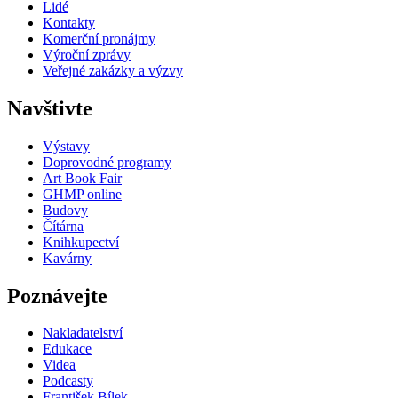
Lidé
Kontakty
Komerční pronájmy
Výroční zprávy
Veřejné zakázky a výzvy
Navštivte
Výstavy
Doprovodné programy
Art Book Fair
GHMP online
Budovy
Čítárna
Knihkupectví
Kavárny
Poznávejte
Nakladatelství
Edukace
Videa
Podcasty
František Bílek