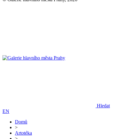
Hledat
EN
Domů
>
Artotéka
>