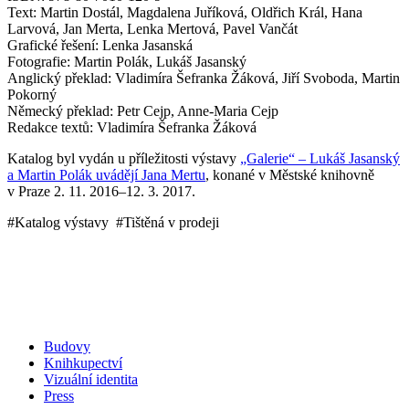
Text: Martin Dostál, Magdalena Juříková, Oldřich Král, Hana
Larvová, Jan Merta, Lenka Mertová, Pavel Vančát
Grafické řešení: Lenka Jasanská
Fotografie: Martin Polák, Lukáš Jasanský
Anglický překlad: Vladimíra Šefranka Žáková, Jiří Svoboda, Martin
Pokorný
Německý překlad: Petr Cejp, Anne-Maria Cejp
Redakce textů: Vladimíra Šefranka Žáková
Katalog byl vydán u příležitosti výstavy
„Galerie“ – Lukáš Jasanský
a Martin Polák uvádějí Jana Mertu
, konané v Městské knihovně
v Praze 2. 11. 2016–12. 3. 2017.
#Katalog výstavy #Tištěná v prodeji
Budovy
Knihkupectví
Vizuální identita
Press