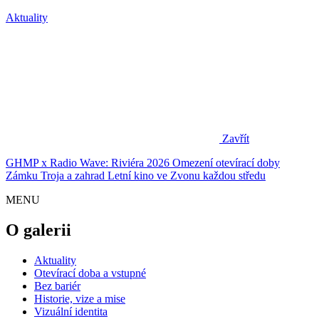
Aktuality
Zavřít
GHMP x Radio Wave: Riviéra 2026
Omezení otevírací doby
Zámku Troja a zahrad
Letní kino ve Zvonu každou středu
MENU
O galerii
Aktuality
Otevírací doba a vstupné
Bez bariér
Historie, vize a mise
Vizuální identita