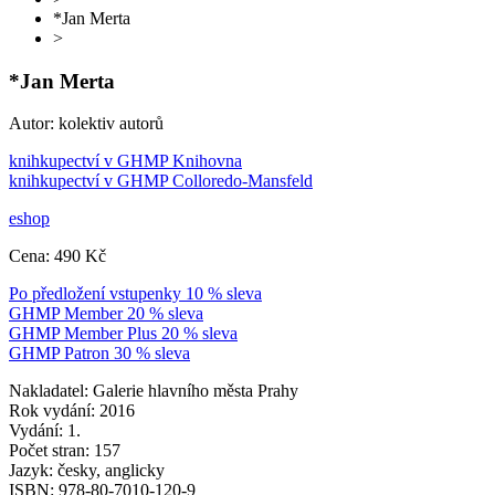
*Jan Merta
>
*Jan Merta
Autor: kolektiv autorů
knihkupectví v GHMP Knihovna
knihkupectví v GHMP Colloredo-Mansfeld
eshop
Cena: 490 Kč
Po předložení vstupenky 10 % sleva
GHMP Member 20 % sleva
GHMP Member Plus 20 % sleva
GHMP Patron 30 % sleva
Nakladatel: Galerie hlavního města Prahy
Rok vydání: 2016
Vydání: 1.
Počet stran: 157
Jazyk: česky, anglicky
ISBN: 978-80-7010-120-9