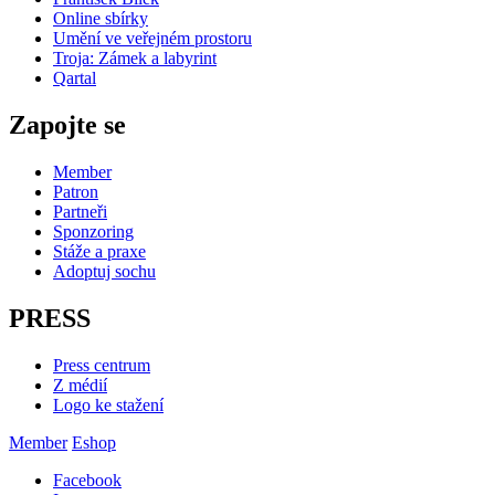
Online sbírky
Umění ve veřejném prostoru
Troja: Zámek a labyrint
Qartal
Zapojte se
Member
Patron
Partneři
Sponzoring
Stáže a praxe
Adoptuj sochu
PRESS
Press centrum
Z médií
Logo ke stažení
Member
Eshop
Facebook