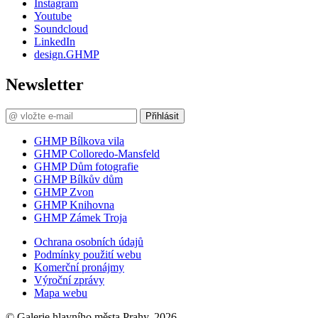
Instagram
Youtube
Soundcloud
LinkedIn
design.GHMP
Newsletter
Přihlásit
GHMP Bílkova vila
GHMP Colloredo-Mansfeld
GHMP Dům fotografie
GHMP Bílkův dům
GHMP Zvon
GHMP Knihovna
GHMP Zámek Troja
Ochrana osobních údajů
Podmínky použití webu
Komerční pronájmy
Výroční zprávy
Mapa webu
© Galerie hlavního města Prahy, 2026