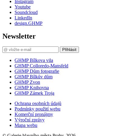
Instagram
Youtube
Soundcloud
LinkedIn
design.GHMP
Newsletter
Přihlásit
GHMP Bílkova vila
GHMP Colloredo-Mansfeld
GHMP Dům fotografie
GHMP Bílkův dům
GHMP Zvon
GHMP Knihovna
GHMP Zámek Troja
Ochrana osobních údajů
Podmínky použití webu
Komerční pronájmy
Výroční zprávy
Mapa webu
© Galerie hlavního města Prahy, 2026