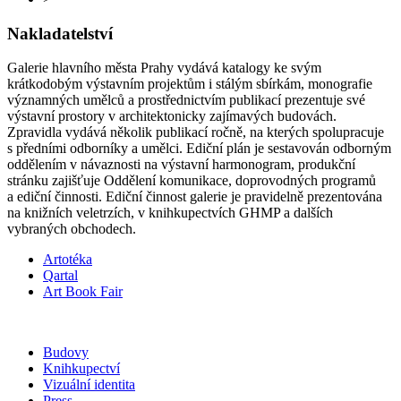
Nakladatelství
Galerie hlavního města Prahy vydává katalogy ke svým
krátkodobým výstavním projektům i stálým sbírkám, monografie
významných umělců a prostřednictvím publikací prezentuje své
výstavní prostory v architektonicky zajímavých budovách.
Zpravidla vydává několik publikací ročně, na kterých spolupracuje
s předními odborníky a umělci. Ediční plán je sestavován odborným
oddělením v návaznosti na výstavní harmonogram, produkční
stránku zajišťuje Oddělení komunikace, doprovodných programů
a ediční činnosti. Ediční činnost galerie je pravidelně prezentována
na knižních veletrzích, v knihkupectvích GHMP a dalších
vybraných obchodech.
Artotéka
Qartal
Art Book Fair
Budovy
Knihkupectví
Vizuální identita
Press