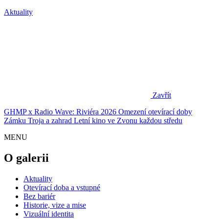
Aktuality
Zavřít
GHMP x Radio Wave: Riviéra 2026
Omezení otevírací doby
Zámku Troja a zahrad
Letní kino ve Zvonu každou středu
MENU
O galerii
Aktuality
Otevírací doba a vstupné
Bez bariér
Historie, vize a mise
Vizuální identita