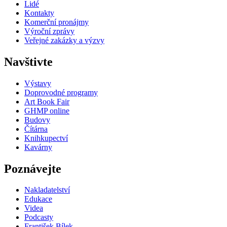
Lidé
Kontakty
Komerční pronájmy
Výroční zprávy
Veřejné zakázky a výzvy
Navštivte
Výstavy
Doprovodné programy
Art Book Fair
GHMP online
Budovy
Čítárna
Knihkupectví
Kavárny
Poznávejte
Nakladatelství
Edukace
Videa
Podcasty
František Bílek