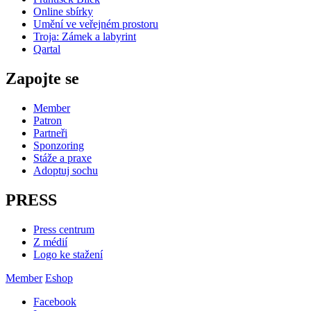
Online sbírky
Umění ve veřejném prostoru
Troja: Zámek a labyrint
Qartal
Zapojte se
Member
Patron
Partneři
Sponzoring
Stáže a praxe
Adoptuj sochu
PRESS
Press centrum
Z médií
Logo ke stažení
Member
Eshop
Facebook