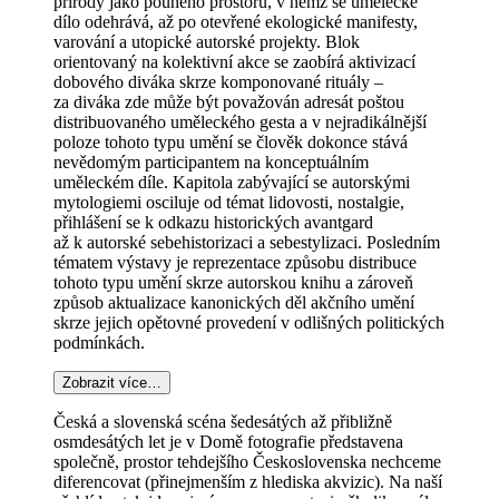
přírody jako pouhého prostoru, v němž se umělecké
dílo odehrává, až po otevřené ekologické manifesty,
varování a utopické autorské projekty. Blok
orientovaný na kolektivní akce se zaobírá aktivizací
dobového diváka skrze komponované rituály –
za diváka zde může být považován adresát poštou
distribuovaného uměleckého gesta a v nejradikálnější
poloze tohoto typu umění se člověk dokonce stává
nevědomým participantem na konceptuálním
uměleckém díle. Kapitola zabývající se autorskými
mytologiemi osciluje od témat lidovosti, nostalgie,
přihlášení se k odkazu historických avantgard
až k autorské sebehistorizaci a sebestylizaci. Posledním
tématem výstavy je reprezentace způsobu distribuce
tohoto typu umění skrze autorskou knihu a zároveň
způsob aktualizace kanonických děl akčního umění
skrze jejich opětovné provedení v odlišných politických
podmínkách.
Zobrazit více…
Česká a slovenská scéna šedesátých až přibližně
osmdesátých let je v Domě fotografie představena
společně, prostor tehdejšího Československa nechceme
diferencovat (přinejmenším z hlediska akvizic). Na naší