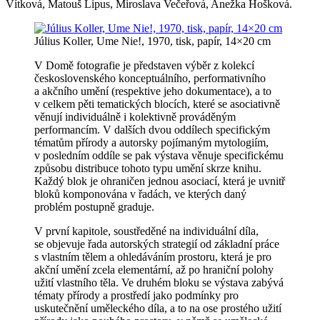
Vítková, Matouš Lipus, Miroslava Večeřová, Anežka Hošková.
Július Koller, Ume Nie!, 1970, tisk, papír, 14×20 cm
V Domě fotografie je představen výběr z kolekcí
československého konceptuálního, performativního
a akčního umění (respektive jeho dokumentace), a to
v celkem pěti tematických blocích, které se asociativně
věnují individuálně i kolektivně prováděným
performancím. V dalších dvou oddílech specifickým
tématům přírody a autorsky pojímaným mytologiím,
v posledním oddíle se pak výstava věnuje specifickému
způsobu distribuce tohoto typu umění skrze knihu.
Každý blok je ohraničen jednou asociací, která je uvnitř
bloků komponována v řadách, ve kterých daný
problém postupně graduje.
V první kapitole, soustředěné na individuální díla,
se objevuje řada autorských strategií od základní práce
s vlastním tělem a ohledáváním prostoru, která je pro
akční umění zcela elementární, až po hraniční polohy
užití vlastního těla. Ve druhém bloku se výstava zabývá
tématy přírody a prostředí jako podmínky pro
uskutečnění uměleckého díla, a to na ose prostého užití