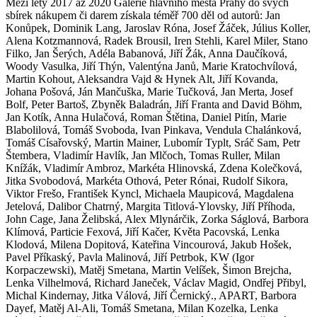
Mezi lety 2017 až 2020 Galerie hlavního města Prahy do svých
sbírek nákupem či darem získala téměř 700 děl od autorů: Jan
Konůpek, Dominik Lang, Jaroslav Róna, Josef Žáček, Július Koller,
Alena Kotzmannová, Radek Brousil, Iren Stehli, Karel Miler, Stano
Filko, Jan Šerých, Adéla Babanová, Jiří Žák, Anna Daučíková,
Woody Vasulka, Jiří Thýn, Valentýna Janů, Marie Kratochvílová,
Martin Kohout, Aleksandra Vajd & Hynek Alt, Jiří Kovanda,
Johana Pošová, Ján Mančuška, Marie Tučková, Jan Merta, Josef
Bolf, Peter Bartoš, Zbyněk Baladrán, Jiří Franta and David Böhm,
Jan Kotík, Anna Hulačová, Roman Štětina, Daniel Pitín, Marie
Blabolilová, Tomáš Svoboda, Ivan Pinkava, Vendula Chalánková,
Tomáš Císařovský, Martin Mainer, Lubomír Typlt, Sráč Sam, Petr
Štembera, Vladimír Havlík, Jan Mlčoch, Tomas Ruller, Milan
Knížák, Vladimír Ambroz, Markéta Hlinovská, Zdena Kolečková,
Jitka Svobodová, Markéta Othová, Peter Rónai, Rudolf Sikora,
Viktor Frešo, František Kyncl, Michaela Maupicová, Magdalena
Jetelová, Dalibor Chatrný, Margita Titlová-Ylovsky, Jiří Příhoda,
John Cage, Jana Želibská, Alex Mlynárčik, Zorka Ságlová, Barbora
Klímová, Particie Fexová, Jiří Kačer, Květa Pacovská, Lenka
Klodová, Milena Dopitová, Kateřina Vincourová, Jakub Hošek,
Pavel Příkaský, Pavla Malinová, Jiří Petrbok, KW (Igor
Korpaczewski), Matěj Smetana, Martin Velíšek, Šimon Brejcha,
Lenka Vilhelmová, Richard Janeček, Václav Magid, Ondřej Přibyl,
Michal Kindernay, Jitka Válová, Jiří Černický., APART, Barbora
Dayef, Matěj Al-Ali, Tomáš Smetana, Milan Kozelka, Lenka