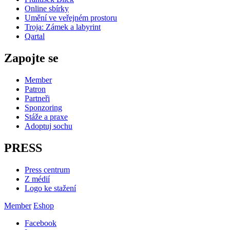
Online sbírky
Umění ve veřejném prostoru
Troja: Zámek a labyrint
Qartal
Zapojte se
Member
Patron
Partneři
Sponzoring
Stáže a praxe
Adoptuj sochu
PRESS
Press centrum
Z médií
Logo ke stažení
Member
Eshop
Facebook