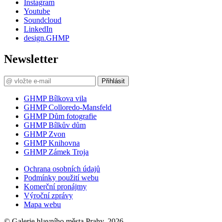
Instagram
Youtube
Soundcloud
LinkedIn
design.GHMP
Newsletter
Přihlásit
GHMP Bílkova vila
GHMP Colloredo-Mansfeld
GHMP Dům fotografie
GHMP Bílkův dům
GHMP Zvon
GHMP Knihovna
GHMP Zámek Troja
Ochrana osobních údajů
Podmínky použití webu
Komerční pronájmy
Výroční zprávy
Mapa webu
© Galerie hlavního města Prahy, 2026