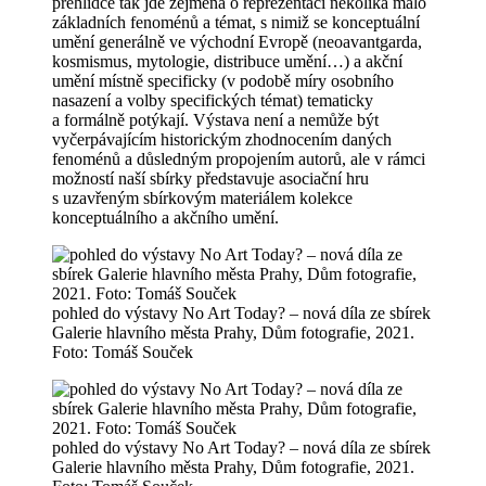
přehlídce tak jde zejména o reprezentaci několika málo
základních fenoménů a témat, s nimiž se konceptuální
umění generálně ve východní Evropě (neoavantgarda,
kosmismus, mytologie, distribuce umění…) a akční
umění místně specificky (v podobě míry osobního
nasazení a volby specifických témat) tematicky
a formálně potýkají. Výstava není a nemůže být
vyčerpávajícím historickým zhodnocením daných
fenoménů a důsledným propojením autorů, ale v rámci
možností naší sbírky představuje asociační hru
s uzavřeným sbírkovým materiálem kolekce
konceptuálního a akčního umění.
pohled do výstavy No Art Today? – nová díla ze sbírek
Galerie hlavního města Prahy, Dům fotografie, 2021.
Foto: Tomáš Souček
pohled do výstavy No Art Today? – nová díla ze sbírek
Galerie hlavního města Prahy, Dům fotografie, 2021.