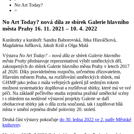
No Art Today?
>
No Art Today?
nová díla ze sbírek Galerie hlavního
města Prahy
16. 11. 2021 – 10. 4. 2022
Kurátorky a kurátoři: Sandra Baborovská, Jitka Hlaváčková,
Magdalena Juříková, Jakub Král a Olga Malá
Výstava
No Art Today? – nová díla ze sbírek Galerie hlavního
města Prahy
představuje reprezentativní výběr uměleckých děl,
zakoupených do sbírek Galerie hlavního města Prahy v letech 2017
až 2020. Díky pravidelnému rozpočtu, určenému zřizovatelem,
Hlavním městem Praha, na rozšiřování uměleckých sbírek, má
GHMP jako jedna z mála veřejných galerií již sedmým rokem
možnost systematicky doplňovat a rozšiřovat sbírky, které má ve své
péči. Na základě pečlivého studia zejména pražské umělecké scény
i s ohledem na nedávné výstavní projekty Galerie se daří
obohacovat sbírky jak o díla zcela současná, tak i zaplňovat bílá
místa v umění zejména druhé poloviny 20. století.
Druhá část výstavy pokračuje
do 30. ledna 2022 ve 2. patře Městské
knihovny
.