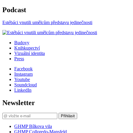
Podcast
Estébáci vnutili umělcům představu jedinečnosti
Budovy
Knihkupectví
Vizuální identita
Press
Facebook
Instagram
Youtube
Soundcloud
LinkedIn
Newsletter
Přihlásit
GHMP Bílkova vila
GHMP Colloredo-Mansfeld