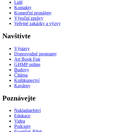
Lidé
Kontakty
Komerční pronájmy
Výroční zprávy
Veřejné zakázky a výzvy
Navštivte
Výstavy
Doprovodné programy
Art Book Fair
GHMP online
Budovy
Čítárna
Knihkupectví
Kavárny
Poznávejte
Nakladatelství
Edukace
Videa
Podcasty
František Bílek