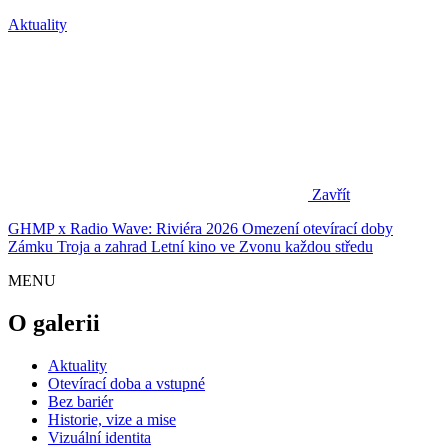
Aktuality
Zavřít
GHMP x Radio Wave: Riviéra 2026
Omezení otevírací doby
Zámku Troja a zahrad
Letní kino ve Zvonu každou středu
MENU
O galerii
Aktuality
Otevírací doba a vstupné
Bez bariér
Historie, vize a mise
Vizuální identita