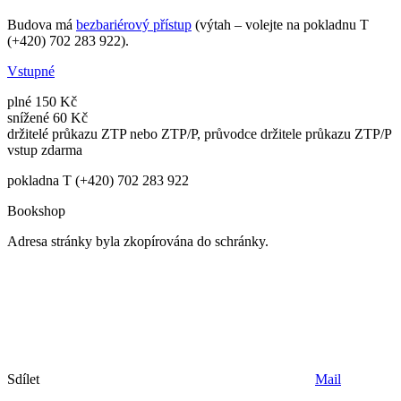
Budova má
bezbariérový přístup
(výtah – volejte na pokladnu T
(+420) 702 283 922).
Vstupné
plné 150 Kč
snížené 60 Kč
držitelé průkazu ZTP nebo ZTP/P, průvodce držitele průkazu ZTP/P
vstup zdarma
pokladna T (+420) 702 283 922
Bookshop
Adresa stránky byla zkopírována do schránky.
Sdílet
Mail