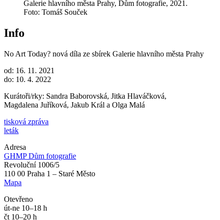
Galerie hlavního města Prahy, Dům fotografie, 2021.
Foto: Tomáš Souček
Info
No Art Today?
nová díla ze sbírek Galerie hlavního města Prahy
od: 16. 11. 2021
do: 10. 4. 2022
Kurátoři/rky: Sandra Baborovská, Jitka Hlaváčková,
Magdalena Juříková, Jakub Král a Olga Malá
tisková zpráva
leták
Adresa
GHMP Dům fotografie
Revoluční 1006/5
110 00 Praha 1 – Staré Město
Mapa
Otevřeno
út-ne 10–18 h
čt 10–20 h