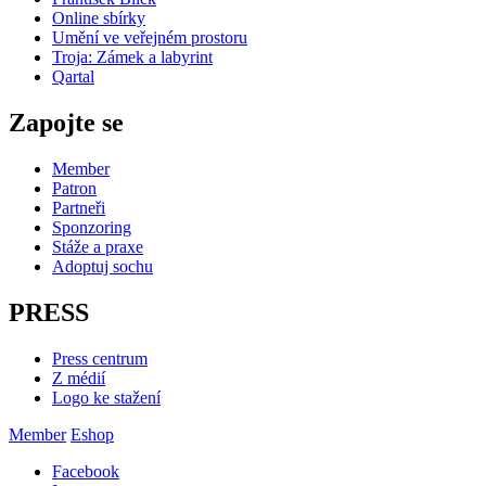
Online sbírky
Umění ve veřejném prostoru
Troja: Zámek a labyrint
Qartal
Zapojte se
Member
Patron
Partneři
Sponzoring
Stáže a praxe
Adoptuj sochu
PRESS
Press centrum
Z médií
Logo ke stažení
Member
Eshop
Facebook