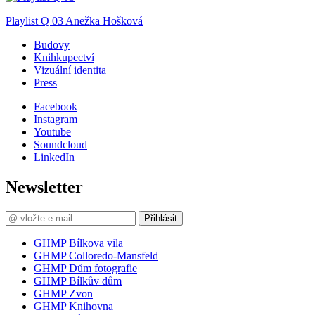
Playlist Q 03
Anežka Hošková
Budovy
Knihkupectví
Vizuální identita
Press
Facebook
Instagram
Youtube
Soundcloud
LinkedIn
Newsletter
Přihlásit
GHMP Bílkova vila
GHMP Colloredo-Mansfeld
GHMP Dům fotografie
GHMP Bílkův dům
GHMP Zvon
GHMP Knihovna