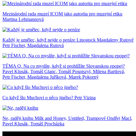
Mezinárodní rada muzeí ICOM jako autorita pro muzejní etiku
Martina Lehmannová
Každý je umělec, když nejde o peníze
Linostock Magdaleny Rutové
Petr Fischer, Magdalena Rutová
TÉMA Q. Na co myslíte, když si prohlížíte Slovanskou epopej?
Pavel Klusák, Tomáš Glanc, Tomáš Pospiszyl, Milena Bartlová,
Petr Fischer, Magdalena Juříková, Marek Pokorný
Co když šlo Muchovi o něco jiného?
Petr Vizina
Ne, raději knihu
Milk and Honey, Untitled, Trampové
Ondřej Macl,
Pavel Klusák, Tomáš Procházka