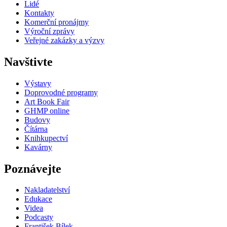
Lidé
Kontakty
Komerční pronájmy
Výroční zprávy
Veřejné zakázky a výzvy
Navštivte
Výstavy
Doprovodné programy
Art Book Fair
GHMP online
Budovy
Čítárna
Knihkupectví
Kavárny
Poznávejte
Nakladatelství
Edukace
Videa
Podcasty
František Bílek