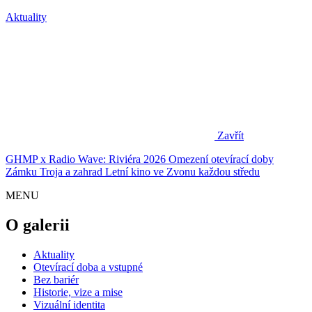
Aktuality
Zavřít
GHMP x Radio Wave: Riviéra 2026
Omezení otevírací doby
Zámku Troja a zahrad
Letní kino ve Zvonu každou středu
MENU
O galerii
Aktuality
Otevírací doba a vstupné
Bez bariér
Historie, vize a mise
Vizuální identita