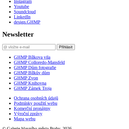
Instagram
Youtube
Soundcloud
LinkedIn
design.GHMP
Newsletter
Přihlásit
GHMP Bílkova vila
GHMP Colloredo-Mansfeld
GHMP Dům fotografie
GHMP Bílkův dům
GHMP Zvon
GHMP Knihovna
GHMP Zámek Troja
Ochrana osobních údajů
Podmínky použití webu
Komerční pronájmy
Výroční zprávy
Mapa webu
© Galerie hlavního města Prahy, 2026