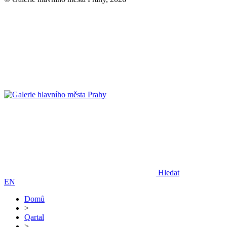
Hledat
EN
Domů
>
Qartal
>