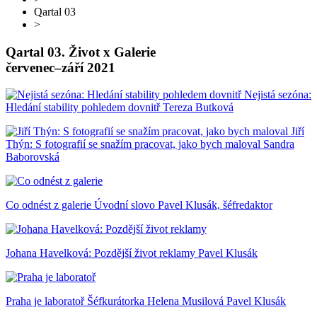
Qartal 03
>
Qartal 03. Život x Galerie
červenec–září 2021
Nejistá sezóna:
Hledání stability pohledem dovnitř
Tereza Butková
Jiří
Thýn: S fotografií se snažím pracovat, jako bych maloval
Sandra
Baborovská
Co odnést z galerie
Úvodní slovo
Pavel Klusák, šéfredaktor
Johana Havelková: Pozdější život reklamy
Pavel Klusák
Praha je laboratoř
Šéfkurátorka Helena Musilová
Pavel Klusák