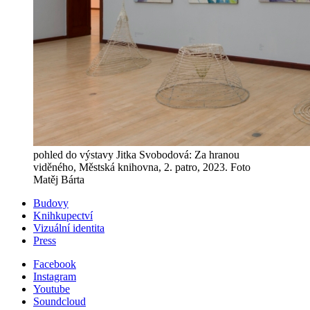
pohled do výstavy Jitka Svobodová: Za hranou
viděného, Městská knihovna, 2. patro, 2023. Foto
Matěj Bárta
Budovy
Knihkupectví
Vizuální identita
Press
Facebook
Instagram
Youtube
Soundcloud