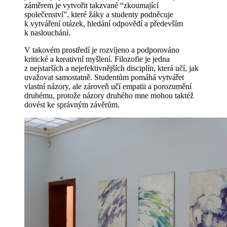
záměrem je vytvořit takzvané “zkoumající
společenství”, které žáky a studenty podněcuje
k vytváření otázek, hledání odpovědí a především
k naslouchání.
V takovém prostředí je rozvíjeno a podporováno
kritické a kreativní myšlení. Filozofie je jedna
z nejstarších a nejefektivnějších disciplín, která učí, jak
uvažovat samostatně. Studentům pomáhá vytvářet
vlastní názory, ale zároveň učí empatii a porozumění
druhému, protože názory druhého mne mohou taktéž
dovést ke správným závěrům.