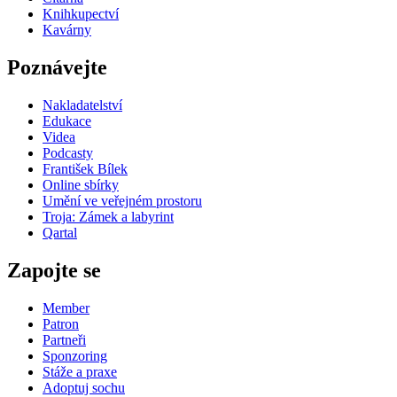
Knihkupectví
Kavárny
Poznávejte
Nakladatelství
Edukace
Videa
Podcasty
František Bílek
Online sbírky
Umění ve veřejném prostoru
Troja: Zámek a labyrint
Qartal
Zapojte se
Member
Patron
Partneři
Sponzoring
Stáže a praxe
Adoptuj sochu