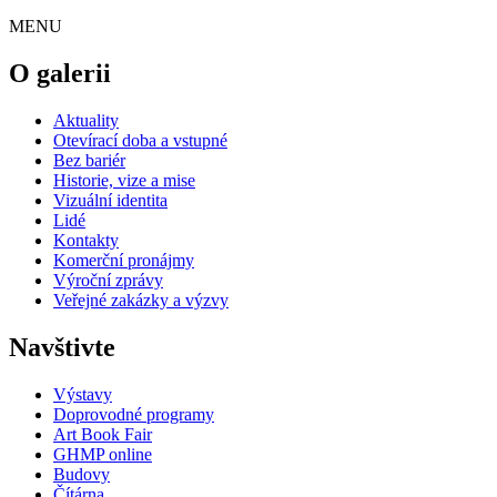
MENU
O galerii
Aktuality
Otevírací doba a vstupné
Bez bariér
Historie, vize a mise
Vizuální identita
Lidé
Kontakty
Komerční pronájmy
Výroční zprávy
Veřejné zakázky a výzvy
Navštivte
Výstavy
Doprovodné programy
Art Book Fair
GHMP online
Budovy
Čítárna