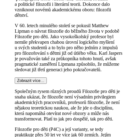
a politické filozofii i literární teorii. Dokonce dalo
vzniknout novémů akademickému oboru: filozofii
dětství.
V 60. letech minulého století se pokusil Matthew
Lipman o návrat filozofie do běžného života v podobě
Filozofie pro děti. Jako vysokoškolský profesor byl
nemile překvapen chabou úrovní logického myšlení
u svých studentů a to bylo pro něho jedním z impulsů
pro filozofování s dětmi již od útlého věku. Karl Jaspers
je považován také za průkopníka tohoto hnutí, avšak
pragmatické zaměření Lipmana způsobilo, že můžeme
sledovat již třetí generaci jeho pokračovatelů.
Zobrazit více…
Společným rysem různých proudů Filozofie pro děti je
snaha ukázat, že filozofie není výsadním privilegiem
akademických pracovníků, profesorů filozofie, že není
nějakou teoretickou naukou, ale že jde o disciplínu,
která napomáhá otevírat nové obzory a může nás
transformovat. Platí to jak pro dospělé, tak pro děti.
Filozofie pro děti (P4C) a její varianty, se tedy
praktikuje přes 50 let ve více jak 60 zemích. Jejím