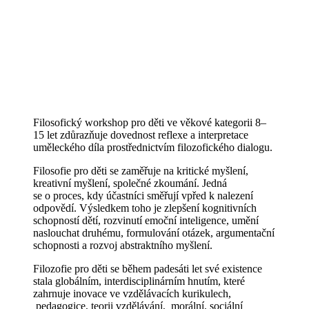
Filosofický workshop pro děti ve věkové kategorii 8–
15 let zdůrazňuje dovednost reflexe a interpretace
uměleckého díla prostřednictvím filozofického dialogu.
Filosofie pro děti se zaměřuje na kritické myšlení,
kreativní myšlení, společné zkoumání. Jedná
se o proces, kdy účastníci směřují vpřed k nalezení
odpovědí. Výsledkem toho je zlepšení kognitivních
schopností dětí, rozvinutí emoční inteligence, umění
naslouchat druhému, formulování otázek, argumentační
schopnosti a rozvoj abstraktního myšlení.
Filozofie pro děti se během padesáti let své existence
stala globálním, interdisciplinárním hnutím, které
zahrnuje inovace ve vzdělávacích kurikulech,
pedagogice, teorii vzdělávání, morální, sociální