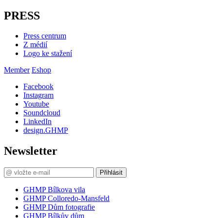
PRESS
Press centrum
Z médií
Logo ke stažení
Member
Eshop
Facebook
Instagram
Youtube
Soundcloud
LinkedIn
design.GHMP
Newsletter
Přihlásit
GHMP Bílkova vila
GHMP Colloredo-Mansfeld
GHMP Dům fotografie
GHMP Bílkův dům