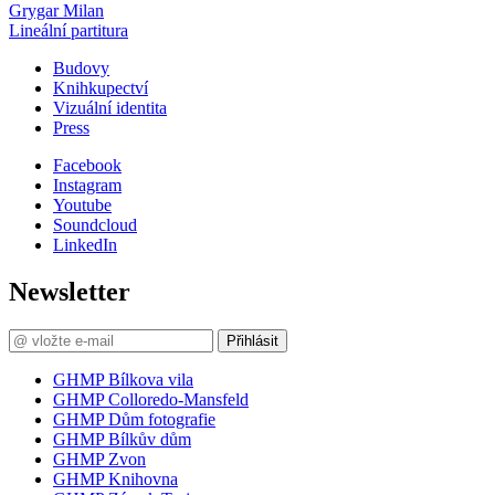
Grygar Milan
Lineální partitura
Budovy
Knihkupectví
Vizuální identita
Press
Facebook
Instagram
Youtube
Soundcloud
LinkedIn
Newsletter
Přihlásit
GHMP Bílkova vila
GHMP Colloredo-Mansfeld
GHMP Dům fotografie
GHMP Bílkův dům
GHMP Zvon
GHMP Knihovna