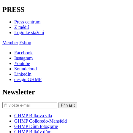
PRESS
Press centrum
Z médií
Logo ke stažení
Member
Eshop
Facebook
Instagram
Youtube
Soundcloud
LinkedIn
design.GHMP
Newsletter
Přihlásit
GHMP Bílkova vila
GHMP Colloredo-Mansfeld
GHMP Dům fotografie
GHMP Bílkův dům