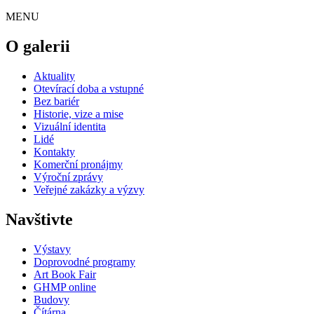
MENU
O galerii
Aktuality
Otevírací doba a vstupné
Bez bariér
Historie, vize a mise
Vizuální identita
Lidé
Kontakty
Komerční pronájmy
Výroční zprávy
Veřejné zakázky a výzvy
Navštivte
Výstavy
Doprovodné programy
Art Book Fair
GHMP online
Budovy
Čítárna