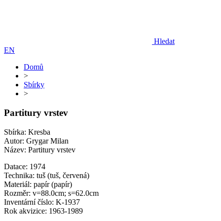
Hledat
EN
Domů
>
Sbírky
>
Partitury vrstev
Sbírka: Kresba
Autor: Grygar Milan
Název: Partitury vrstev
Datace: 1974
Technika: tuš (tuš, červená)
Materiál: papír (papír)
Rozměr: v=88.0cm; s=62.0cm
Inventární číslo: K-1937
Rok akvizice: 1963-1989