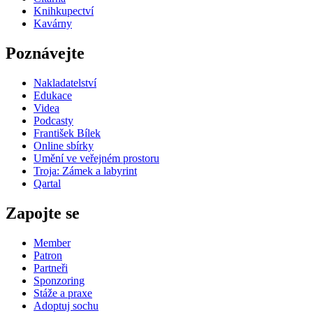
Knihkupectví
Kavárny
Poznávejte
Nakladatelství
Edukace
Videa
Podcasty
František Bílek
Online sbírky
Umění ve veřejném prostoru
Troja: Zámek a labyrint
Qartal
Zapojte se
Member
Patron
Partneři
Sponzoring
Stáže a praxe
Adoptuj sochu