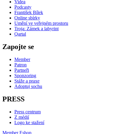
Videa
Podcasty
František Bílek
Online sbírky
Umění ve veřejném prostoru
Troja: Zámek a labyrint
Qartal
Zapojte se
Member
Patron
Partneři
Sponzoring
Stáže a praxe
Adoptuj sochu
PRESS
Press centrum
Z médií
Logo ke stažení
Member
Eshop