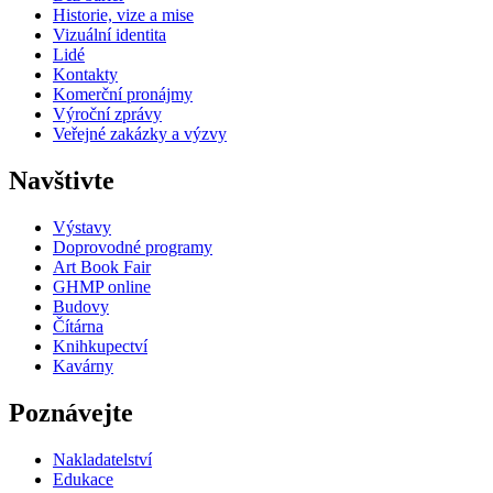
Historie, vize a mise
Vizuální identita
Lidé
Kontakty
Komerční pronájmy
Výroční zprávy
Veřejné zakázky a výzvy
Navštivte
Výstavy
Doprovodné programy
Art Book Fair
GHMP online
Budovy
Čítárna
Knihkupectví
Kavárny
Poznávejte
Nakladatelství
Edukace