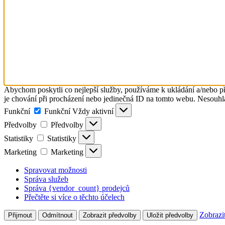
Abychom poskytli co nejlepší služby, používáme k ukládání a/nebo př
je chování při procházení nebo jedinečná ID na tomto webu. Nesouhlas
Funkční
Funkční
Vždy aktivní
Předvolby
Předvolby
Statistiky
Statistiky
Marketing
Marketing
Spravovat možnosti
Správa služeb
Správa {vendor_count} prodejců
Přečtěte si více o těchto účelech
Zobrazi
Přijmout
Odmítnout
Zobrazit předvolby
Uložit předvolby