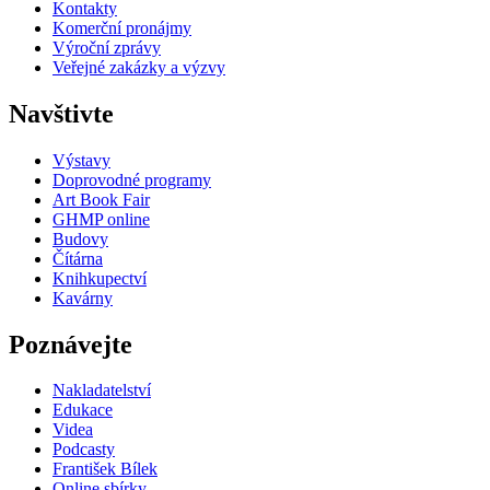
Kontakty
Komerční pronájmy
Výroční zprávy
Veřejné zakázky a výzvy
Navštivte
Výstavy
Doprovodné programy
Art Book Fair
GHMP online
Budovy
Čítárna
Knihkupectví
Kavárny
Poznávejte
Nakladatelství
Edukace
Videa
Podcasty
František Bílek
Online sbírky