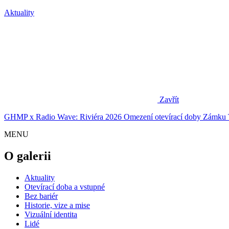
Aktuality
Zavřít
GHMP x Radio Wave: Riviéra 2026
Omezení otevírací doby Zámku 
MENU
O galerii
Aktuality
Otevírací doba a vstupné
Bez bariér
Historie, vize a mise
Vizuální identita
Lidé