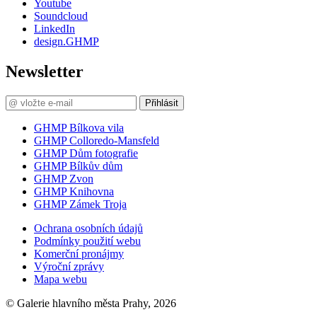
Youtube
Soundcloud
LinkedIn
design.GHMP
Newsletter
Přihlásit
GHMP Bílkova vila
GHMP Colloredo-Mansfeld
GHMP Dům fotografie
GHMP Bílkův dům
GHMP Zvon
GHMP Knihovna
GHMP Zámek Troja
Ochrana osobních údajů
Podmínky použití webu
Komerční pronájmy
Výroční zprávy
Mapa webu
© Galerie hlavního města Prahy, 2026