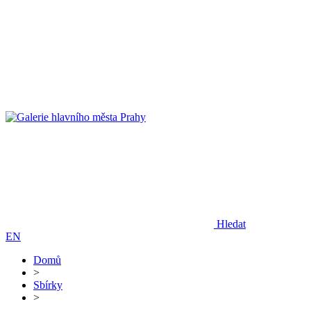
Hledat
EN
Domů
>
Sbírky
>