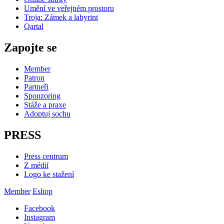
Umění ve veřejném prostoru
Troja: Zámek a labyrint
Qartal
Zapojte se
Member
Patron
Partneři
Sponzoring
Stáže a praxe
Adoptuj sochu
PRESS
Press centrum
Z médií
Logo ke stažení
Member
Eshop
Facebook
Instagram