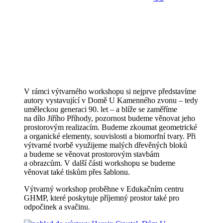
V rámci výtvarného workshopu si nejprve představíme
autory vystavující v Domě U Kamenného zvonu – tedy
uměleckou generaci 90. let – a blíže se zaměříme
na dílo Jiřího Příhody, pozornost budeme věnovat jeho
prostorovým realizacím. Budeme zkoumat geometrické
a organické elementy, souvislosti a biomorfní tvary. Při
výtvarné tvorbě využijeme malých dřevěných bloků
a budeme se věnovat prostorovým stavbám
a obrazcům. V další části workshopu se budeme
věnovat také tiskům přes šablonu.
Výtvarný workshop proběhne v Edukačním centru
GHMP, které poskytuje příjemný prostor také pro
odpočinek a svačinu.