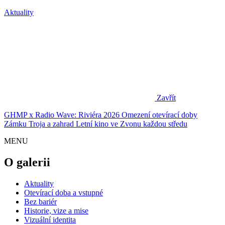
Aktuality
Zavřít
GHMP x Radio Wave: Riviéra 2026
Omezení otevírací doby
Zámku Troja a zahrad
Letní kino ve Zvonu každou středu
MENU
O galerii
Aktuality
Otevírací doba a vstupné
Bez bariér
Historie, vize a mise
Vizuální identita