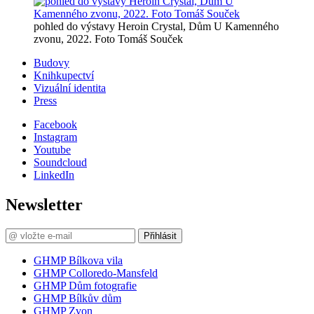
pohled do výstavy Heroin Crystal, Dům U Kamenného
zvonu, 2022. Foto Tomáš Souček
Budovy
Knihkupectví
Vizuální identita
Press
Facebook
Instagram
Youtube
Soundcloud
LinkedIn
Newsletter
Přihlásit
GHMP Bílkova vila
GHMP Colloredo-Mansfeld
GHMP Dům fotografie
GHMP Bílkův dům
GHMP Zvon