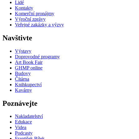
Lidé
Kontakty
Komerční pronájmy
Výroční zprávy
Veřejné zakázky a výzvy
Navštivte
Výstavy
Doprovodné programy
Art Book Fair
GHMP online
Budovy
Čítárna
Knihkupectví
Kavárny
Poznávejte
Nakladatelství
Edukace
Videa
Podcasty
František Bílek