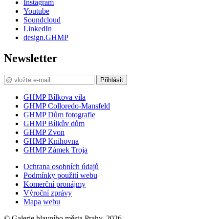
Instagram
Youtube
Soundcloud
LinkedIn
design.GHMP
Newsletter
Přihlásit
GHMP Bílkova vila
GHMP Colloredo-Mansfeld
GHMP Dům fotografie
GHMP Bílkův dům
GHMP Zvon
GHMP Knihovna
GHMP Zámek Troja
Ochrana osobních údajů
Podmínky použití webu
Komerční pronájmy
Výroční zprávy
Mapa webu
© Galerie hlavního města Prahy, 2026