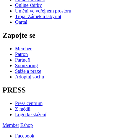
Online sbírky
Umění ve veřejném prostoru
Troja: Zámek a labyrint
Qartal
Zapojte se
Member
Patron
Partneři
Sponzoring
Stáže a praxe
Adoptuj sochu
PRESS
Press centrum
Z médií
Logo ke stažení
Member
Eshop
Facebook