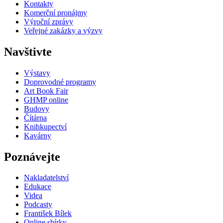
Kontakty
Komerční pronájmy
Výroční zprávy
Veřejné zakázky a výzvy
Navštivte
Výstavy
Doprovodné programy
Art Book Fair
GHMP online
Budovy
Čítárna
Knihkupectví
Kavárny
Poznávejte
Nakladatelství
Edukace
Videa
Podcasty
František Bílek
Online sbírky