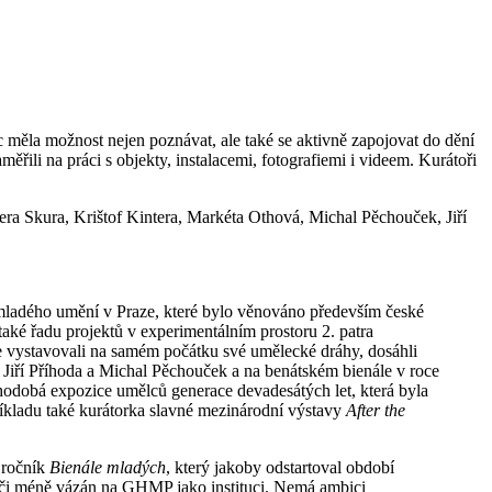
 měla možnost nejen poznávat, ale také se aktivně zapojovat do dění
ěřili na práci s objekty, instalacemi, fotografiemi i videem. Kurátoři
ra Skura, Krištof Kintera, Markéta Othová, Michal Pěchouček, Jiří
mladého umění v Praze, které bylo věnováno především české
ké řadu projektů v experimentálním prostoru 2. patra
zde vystavovali na samém počátku své umělecké dráhy, dosáhli
 Jiří Příhoda a Michal Pěchouček a na benátském bienále v roce
hodobá expozice umělců generace devadesátých let, která byla
říkladu také kurátorka slavné mezinárodní výstavy
After the
 ročník
Bienále mladých
, který jakoby odstartoval období
íce či méně vázán na GHMP jako instituci. Nemá ambici