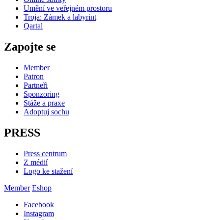
Umění ve veřejném prostoru
Troja: Zámek a labyrint
Qartal
Zapojte se
Member
Patron
Partneři
Sponzoring
Stáže a praxe
Adoptuj sochu
PRESS
Press centrum
Z médií
Logo ke stažení
Member
Eshop
Facebook
Instagram