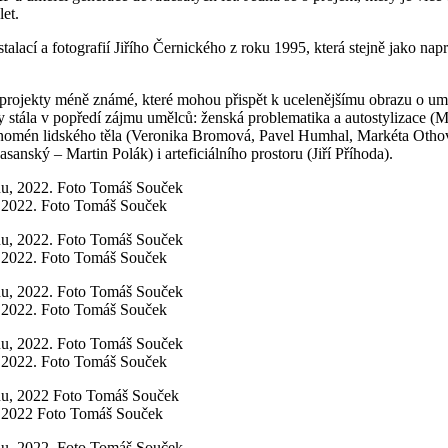
let.
alací a fotografií Jiřího Černického z roku 1995, která stejně jako nap
 projekty méně známé, které mohou přispět k ucelenějšímu obrazu o um
 stála v popředí zájmu umělců: ženská problematika a autostylizace (Mi
fenomén lidského těla (Veronika Bromová, Pavel Humhal, Markéta Othová
asanský – Martin Polák) i arteficiálního prostoru (Jiří Příhoda).
 2022. Foto Tomáš Souček
 2022. Foto Tomáš Souček
 2022. Foto Tomáš Souček
 2022. Foto Tomáš Souček
 2022 Foto Tomáš Souček