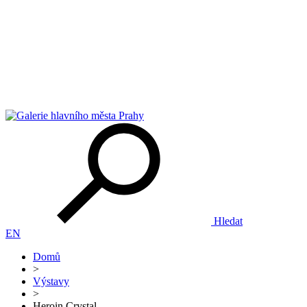
Hledat
EN
Domů
>
Výstavy
>
Heroin Crystal