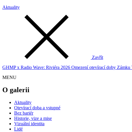
Aktuality
Zavřít
GHMP x Radio Wave: Riviéra 2026
Omezení otevírací doby Zámku 
MENU
O galerii
Aktuality
Otevírací doba a vstupné
Bez bariér
Historie, vize a mise
Vizuální identita
Lidé