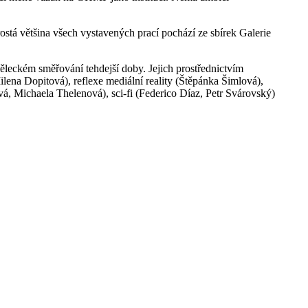
rostá většina všech vystavených prací pochází ze sbírek Galerie
ěleckém směřování tehdejší doby. Jejich prostřednictvím
lena Dopitová), reflexe mediální reality (Štěpánka Šimlová),
, Michaela Thelenová), sci-fi (Federico Díaz, Petr Svárovský)