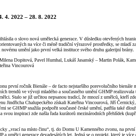
4. 4. 2022 – 28. 8. 2022
ihlásila o slovo nová umělecká generace. V důsledku otevřených hranic
orientovaných na více či méně tradiční výrazové prostředky, se mladí zam
i novému umění jako první velká instituce svého druhu galerijní brány.
, Milena Dopitová, Pavel Humhal, Lukáš Jasanský – Martin Polák, Kame
teřina Vincourová
 první ročník Bienále – de facto nejstaršího porevolučního bienále 
ích trendů ve vývoji mladého a současného umění GHMP realizovala ta
ělci. Stalo se již určitou nepsanou tradicí, že mnozí z umělců, kteří 
u Jindřicha Chalupeckého získali Kateřina Vincourová, Jiří Černický,
ými se GHMP snažila podpořit současné české umění, patřila také dlou
 svou inspiraci zde našla řada kurátorů mezinárodních přehlídek (kup
cky „vrací na místo činu“, tj. do Domu U Kamenného zvonu, na první
HMP a umělci generace devadesátých let. Jedná se o projekt, který je v