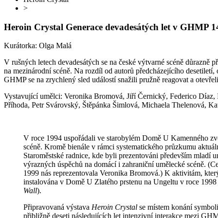
>
Heroin Crystal
Generace devadesátých let v GHMP
1
Kurátorka: Olga Malá
V rušných letech devadesátých se na české výtvarné scéně důrazně př
na mezinárodní scéně. Na rozdíl od autorů předcházejícího desetiletí, 
GHMP se na zrychlený sled událostí snažili pružně reagovat a otevřel
Vystavující umělci: Veronika Bromová, Jiří Černický, Federico Díaz
Příhoda, Petr Svárovský, Štěpánka Šimlová, Michaela Thelenová, Ka
V roce 1994 uspořádali ve starobylém Domě U Kamenného zvonu
scéně. Kromě bienále v rámci systematického průzkumu aktuáln
Staroměstské radnice, kde byli prezentováni především mladí um
výrazných úspěchů na domácí i zahraniční umělecké scéně. (Cen
1999 nás reprezentovala Veronika Bromová.) K aktivitám, kter
instalována v Domě U Zlatého prstenu na Ungeltu v roce 1998 a
Wall
).
Připravovaná výstava
Heroin Crystal
se místem konání symboli
přibližně deseti následujících let intenzivní interakce mezi G