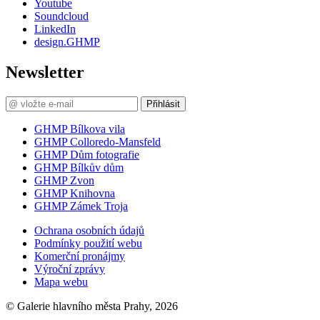
Youtube
Soundcloud
LinkedIn
design.GHMP
Newsletter
Přihlásit
GHMP Bílkova vila
GHMP Colloredo-Mansfeld
GHMP Dům fotografie
GHMP Bílkův dům
GHMP Zvon
GHMP Knihovna
GHMP Zámek Troja
Ochrana osobních údajů
Podmínky použití webu
Komerční pronájmy
Výroční zprávy
Mapa webu
© Galerie hlavního města Prahy, 2026