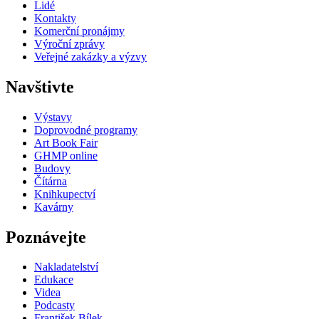
Lidé
Kontakty
Komerční pronájmy
Výroční zprávy
Veřejné zakázky a výzvy
Navštivte
Výstavy
Doprovodné programy
Art Book Fair
GHMP online
Budovy
Čítárna
Knihkupectví
Kavárny
Poznávejte
Nakladatelství
Edukace
Videa
Podcasty
František Bílek