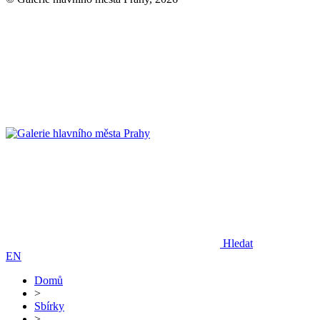
Hledat
EN
Domů
>
Sbírky
>