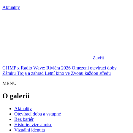
Aktuality
Zavřít
GHMP x Radio Wave: Riviéra 2026
Omezení otevírací doby
Zámku Troja a zahrad
Letní kino ve Zvonu každou středu
MENU
O galerii
Aktuality
Otevírací doba a vstupné
Bez bariér
Historie, vize a mise
Vizuální identita