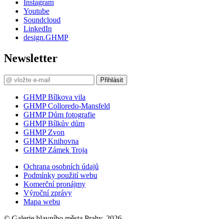
Instagram
Youtube
Soundcloud
LinkedIn
design.GHMP
Newsletter
Přihlásit
GHMP Bílkova vila
GHMP Colloredo-Mansfeld
GHMP Dům fotografie
GHMP Bílkův dům
GHMP Zvon
GHMP Knihovna
GHMP Zámek Troja
Ochrana osobních údajů
Podmínky použití webu
Komerční pronájmy
Výroční zprávy
Mapa webu
© Galerie hlavního města Prahy, 2026