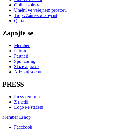
Online sbírky
Umění ve veřejném prostoru
Troja: Zámek a labyrint
Qartal
Zapojte se
Member
Patron
Partneři
Sponzoring
Stáže a praxe
Adoptuj sochu
PRESS
Press centrum
Z médií
Logo ke stažení
Member
Eshop
Facebook