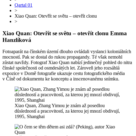
Qartal 01
>
Xiao Quan: Otevřít se světu – otevřít clonu
>
Xiao Quan: Otevřít se světu – otevřít clonu
Emma
Hanzlíková
Fotoaparát na čínském území dlouho ovládali vyslanci koloniálních
mocností. Pak se dostal do rukou propagandy. Té však nemohl
zůstat navždy. Fotograf Xiao Quan nabízí jedinečný pohled do nitra
čínské společnosti od osmdesátých let. Zároveň jeho rozsáhlá
expozice v Domě fotografie ukazuje cestu fotografického média
v Číně od dokumentu ke konceptu a inscenovanému snímku.
Xiao Quan, Zhang Yimou je znám až posedlou
důsledností a pracovitostí, za kterou jej mnozí obdivují,
1995, Shanghai