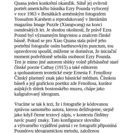
Quana jeden konkrétní okamžik. Silně jej ovlivnil
portrét amerického básníka Ezry Pounda vyfocený
v roce 1963 v Benátkách arménským fotografem
Yousufem Karshem a reprodukovaný v literárním
magazínu Image Puzzle (Xiangwang) na konci
osmdesátých let. Je shodou okolností, že právě Ezra
Pound byl významným lingvistou a znalcem čínské
básně. Pokud se pro Xiao Quana stala právě jeho
portrétní fotografie oním barthesovkým punctum, tou
opravdovou spouští, můžeme se domnívat, že iniciační
moment podvědomě sehrála osobnost Ezry Pounda.
Ten je mimo jiné autorem sbírky volně přebásněné staré
čínské poezie Cathay (1915) a také editorem
a spoluautorem teoretické eseje Ernesta F. Fenollosy
Čínský písemný znak jako básnické médium. Čínskou
báseň a její grafickou poetiku zde Fenollosa, kurátor
asijských sbírek bostonského muzea, chápe jako
kaligrafovaný ideogram.
Vracíme se tak k tezi, že i fotografie je kódovanou
zprávou samotného autora, kterou dešifrujeme, stejně
jako když čteme textový zápis, v kontextu čínštiny
navíc psaný znaky. Tato konfigurace slovního
a výtvarného vyjádření patrná i ve fotografii připomíná
Poundovu ideogramickou metodu, založenou