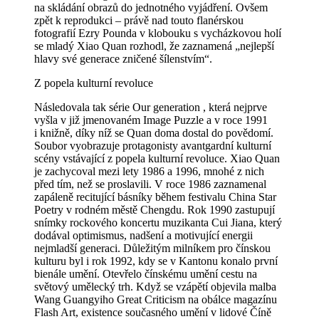
na skládání obrazů do jednotného vyjádření. Ovšem
zpět k reprodukci – právě nad touto flanérskou
fotografií Ezry Pounda v klobouku s vycházkovou holí
se mladý Xiao Quan rozhodl, že zaznamená „nejlepší
hlavy své generace zničené šílenstvím“.
Z popela kulturní revoluce
Následovala tak série Our generation , která nejprve
vyšla v již jmenovaném Image Puzzle a v roce 1991
i knižně, díky níž se Quan doma dostal do povědomí.
Soubor vyobrazuje protagonisty avantgardní kulturní
scény vstávající z popela kulturní revoluce. Xiao Quan
je zachycoval mezi lety 1986 a 1996, mnohé z nich
před tím, než se proslavili. V roce 1986 zaznamenal
zapáleně recitující básníky během festivalu China Star
Poetry v rodném městě Chengdu. Rok 1990 zastupují
snímky rockového koncertu muzikanta Cui Jiana, který
dodával optimismus, nadšení a motivující energii
nejmladší generaci. Důležitým milníkem pro čínskou
kulturu byl i rok 1992, kdy se v Kantonu konalo první
bienále umění. Otevřelo čínskému umění cestu na
světový umělecký trh. Když se vzápětí objevila malba
Wang Guangyiho Great Criticism na obálce magazínu
Flash Art, existence současného umění v lidové Číně