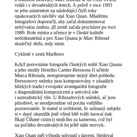
vrátil i v devadesátých letech. A právě v roce 1993
se jeho asistentem na následující čtyři roky
opakovaných návštěv stal Xiao Quan. Mladému
fotografovi doporučil, aby začal dokumentovat
nebývalou změnu, jíž země začala procházet po roce
1989. Role mistra a učence je v čínské kultuře
nedotknutelná a pro Xiao Quana je Marc Riboud
skutečný shifu, tedy mistr.
Cyklisté v zemi Marlboro
Když porovnáme fotografie čínských reálií Xiao Quana
a jeho modly Henriho Cartier-Bressona či učitele
Marca Ribouda, neregistrujeme stejný úhel pohledu.
Bressonovy snímky jsou komponovány v zásadách
blízkých tradici evropské avantgardní fotografie
s diagonálními kompozicemi a setrvává zde
i surrealistický vliv. U Riboudových snímků, ač jsou
působivé, se neodprostíme od pocitu vnějšího
pozorovatele. Je nutné si uvědomit, že snímaný subjekt
si v daný okamžik jistě všiml bílé tváře laowai (tak
říkají Číňané cizinci) stojícího za kamerou, což byl
na počátku devadesátých let ještě stále nezvyk.
Xiao Quan měl výhodu splynutí s davem. Sledoval