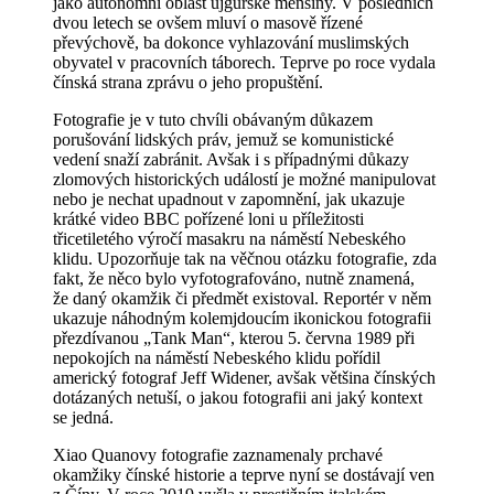
jako autonomní oblast ujgurské menšiny. V posledních
dvou letech se ovšem mluví o masově řízené
převýchově, ba dokonce vyhlazování muslimských
obyvatel v pracovních táborech. Teprve po roce vydala
čínská strana zprávu o jeho propuštění.
Fotografie je v tuto chvíli obávaným důkazem
porušování lidských práv, jemuž se komunistické
vedení snaží zabránit. Avšak i s případnými důkazy
zlomových historických událostí je možné manipulovat
nebo je nechat upadnout v zapomnění, jak ukazuje
krátké video BBC pořízené loni u příležitosti
třicetiletého výročí masakru na náměstí Nebeského
klidu. Upozorňuje tak na věčnou otázku fotografie, zda
fakt, že něco bylo vyfotografováno, nutně znamená,
že daný okamžik či předmět existoval. Reportér v něm
ukazuje náhodným kolemjdoucím ikonickou fotografii
přezdívanou „Tank Man“, kterou 5. června 1989 při
nepokojích na náměstí Nebeského klidu pořídil
americký fotograf Jeff Widener, avšak většina čínských
dotázaných netuší, o jakou fotografii ani jaký kontext
se jedná.
Xiao Quanovy fotografie zaznamenaly prchavé
okamžiky čínské historie a teprve nyní se dostávají ven