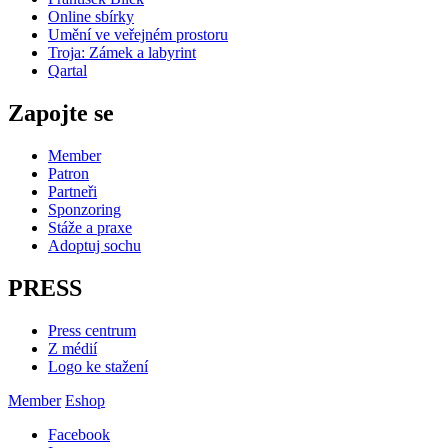
Online sbírky
Umění ve veřejném prostoru
Troja: Zámek a labyrint
Qartal
Zapojte se
Member
Patron
Partneři
Sponzoring
Stáže a praxe
Adoptuj sochu
PRESS
Press centrum
Z médií
Logo ke stažení
Member
Eshop
Facebook