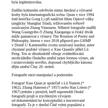
byla legitimizována.
Dalším kulturním odvětvím mimo literární a výtvarné
kruhy byla kinematografická scéna. Quan v roce 1994
fotil herečku Gong Li při natáčení filmu Opiové války
(anglicky Shanghai Triad), režírovaném světově
uznávaným Zhang Yimouem. Některé fotografie malířů
Wang Guangyiho či Zhang Xiaoganga si český divák
může pamatovat z výstavy The Reunion of Poetry and
Philosophy, kterou v roce 2018 připravil pro GHMP
v Domě U Kamenného zvonu uznávaný kurátor, autor
chystané pražské výstavy a Xiao Quanův přítel Lü
Peng. Ten se dlouhodobě věnuje zviditelňování
neoficiálního čínského umění nejen formou výstav, ale
i sestavováním nového, doposud chybějícího kánonu
dějin umění Číny 20. století.
Fotografie mezi manipulací a podzemím
Fotograf Xiao Quan je společně s Lü Nanem (*
1962), Zhang Haierem (* 1957) nebo Han Leiem (*
1967) jedním z pionýrů, kteří napomohli čínské
fotografii projít si zrychleným vývojem
od dokumentární ke konceptuální a inscenované
fotografii. Ta je v dnešní Číně velmi populární a