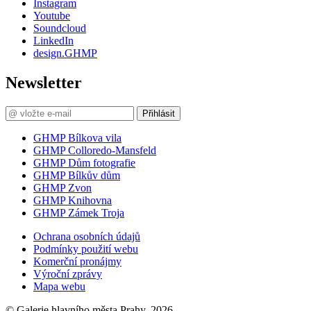
Instagram
Youtube
Soundcloud
LinkedIn
design.GHMP
Newsletter
Přihlásit
GHMP Bílkova vila
GHMP Colloredo-Mansfeld
GHMP Dům fotografie
GHMP Bílkův dům
GHMP Zvon
GHMP Knihovna
GHMP Zámek Troja
Ochrana osobních údajů
Podmínky použití webu
Komerční pronájmy
Výroční zprávy
Mapa webu
© Galerie hlavního města Prahy, 2026