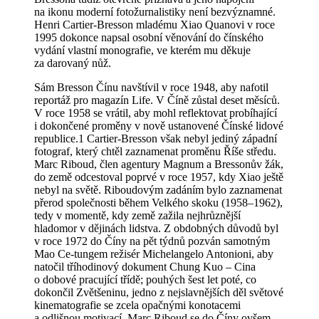
na ikonu moderní fotožurnalistiky není bezvýznamné.
Henri Cartier-Bresson mladému Xiao Quanovi v roce
1995 dokonce napsal osobní věnování do čínského
vydání vlastní monografie, ve kterém mu děkuje
za darovaný nůž.
Sám Bresson Čínu navštívil v roce 1948, aby nafotil
reportáž pro magazín Life. V Číně zůstal deset měsíců.
V roce 1958 se vrátil, aby mohl reflektovat probíhající
i dokončené proměny v nově ustanovené Čínské lidové
republice.1 Cartier-Bresson však nebyl jediný západní
fotograf, který chtěl zaznamenat proměnu Říše středu.
Marc Riboud, člen agentury Magnum a Bressonův žák,
do země odcestoval poprvé v roce 1957, kdy Xiao ještě
nebyl na světě. Riboudovým zadáním bylo zaznamenat
přerod společnosti během Velkého skoku (1958–1962),
tedy v momentě, kdy země zažila nejhrůznější
hladomor v dějinách lidstva. Z obdobných důvodů byl
v roce 1972 do Číny na pět týdnů pozván samotným
Mao Ce-tungem režisér Michelangelo Antonioni, aby
natočil tříhodinový dokument Chung Kuo – Cina
o dobové pracující třídě; pouhých šest let poté, co
dokončil Zvětšeninu, jedno z nejslavnějších děl světové
kinematografie se zcela opačnými konotacemi
a odlišnou motivací. Marc Riboud se do Číny ovšem