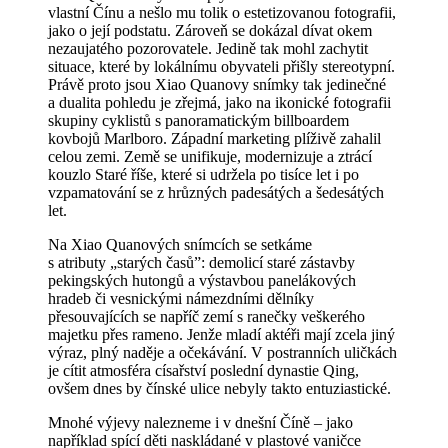
vlastní Čínu a nešlo mu tolik o estetizovanou fotografii,
jako o její podstatu. Zároveň se dokázal dívat okem
nezaujatého pozorovatele. Jedině tak mohl zachytit
situace, které by lokálnímu obyvateli přišly stereotypní.
Právě proto jsou Xiao Quanovy snímky tak jedinečné
a dualita pohledu je zřejmá, jako na ikonické fotografii
skupiny cyklistů s panoramatickým billboardem
kovbojů Marlboro. Západní marketing plíživě zahalil
celou zemi. Země se unifikuje, modernizuje a ztrácí
kouzlo Staré říše, které si udržela po tisíce let i po
vzpamatování se z hrůzných padesátých a šedesátých
let.
Na Xiao Quanových snímcích se setkáme
s atributy „starých časů”: demolicí staré zástavby
pekingských hutongů a výstavbou panelákových
hradeb či vesnickými námezdními dělníky
přesouvajících se napříč zemí s ranečky veškerého
majetku přes rameno. Jenže mladí aktéři mají zcela jiný
výraz, plný naděje a očekávání. V postranních uličkách
je cítit atmosféra císařství poslední dynastie Qing,
ovšem dnes by čínské ulice nebyly takto entuziastické.
Mnohé výjevy nalezneme i v dnešní Číně – jako
například spící děti naskládané v plastové vaničce