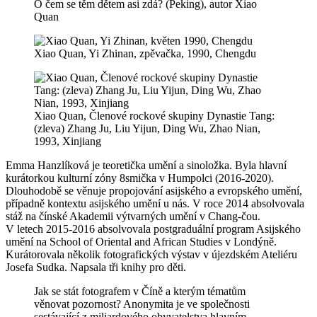
O čem se těm dětem asi zdá? (Peking), autor Xiao
Quan
Xiao Quan, Yi Zhinan, zpěvačka, 1990, Chengdu
Xiao Quan, Členové rockové skupiny Dynastie Tang:
(zleva) Zhang Ju, Liu Yijun, Ding Wu, Zhao Nian,
1993, Xinjiang
Emma Hanzlíková je teoretička umění a sinoložka. Byla hlavní
kurátorkou kulturní zóny 8smička v Humpolci (2016-2020).
Dlouhodobě se věnuje propojování asijského a evropského umění,
případně kontextu asijského umění u nás. V roce 2014 absolvovala
stáž na čínské Akademii výtvarných umění v Chang-čou.
V letech 2015-2016 absolvovala postgraduální program Asijského
umění na School of Oriental and African Studies v Londýně.
Kurátorovala několik fotografických výstav v újezdském Ateliéru
Josefa Sudka. Napsala tři knihy pro děti.
Jak se stát fotografem v Číně a kterým tématům
věnovat pozornost? Anonymita je ve společnosti
sestávající z miliardového obyvatelstva hlavním