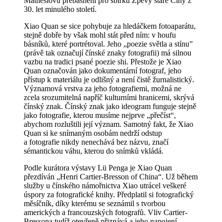
Mathesiovu přebásnění pro sbírku Zpěvy staré Číny z
30. let minulého století.
Xiao Quan se sice pohybuje za hledáčkem fotoaparátu,
stejně dobře by však mohl stát před ním: v houfu
básníků, které portrétoval. Jeho „poezie světla a stínu”
(právě tak označují čínské znaky fotografii) má silnou
vazbu na tradici psané poezie shi. Přestože je Xiao
Quan označován jako dokumentární fotograf, jeho
přístup k materiálu je odlišný a není čistě žurnalistický.
Významová vrstva za jeho fotografiemi, možná ne
zcela srozumitelná napříč kulturními hranicemi, skrývá
čínský znak. Čínský znak jako ideogram funguje stejně
jako fotografie, kterou musíme nejprve „přečíst“,
abychom rozluštili její význam. Samotný fakt, že Xiao
Quan si ke snímaným osobám nedrží odstup
a fotografie nikdy nenechává bez názvu, značí
sémantickou váhu, kterou do snímků vkládá.
Podle kurátora výstavy Lü Penga je Xiao Quan
přezdíván „Henri Cartier-Bresson of China“. Už během
služby u čínského námořnictva Xiao utrácel veškeré
úspory za fotografické knihy. Předplatil si fotografický
měsíčník, díky kterému se seznámil s tvorbou
amerických a francouzských fotografů. Vliv Cartier-
Bressona tudíž otevřeně přiznává a jeho napojení