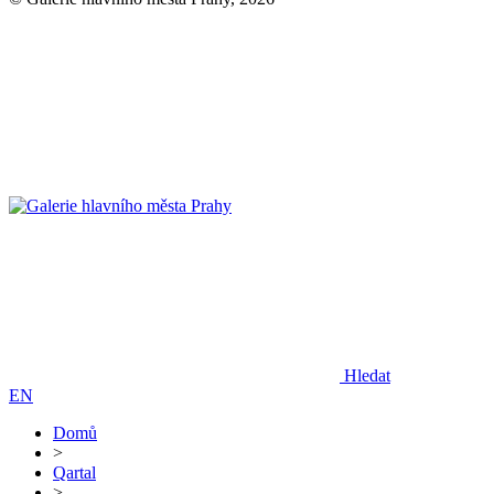
Hledat
EN
Domů
>
Qartal
>