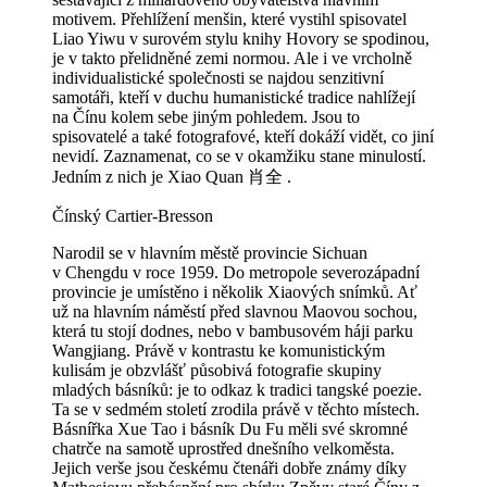
motivem. Přehlížení menšin, které vystihl spisovatel
Liao Yiwu v surovém stylu knihy Hovory se spodinou,
je v takto přelidněné zemi normou. Ale i ve vrcholně
individualistické společnosti se najdou senzitivní
samotáři, kteří v duchu humanistické tradice nahlížejí
na Čínu kolem sebe jiným pohledem. Jsou to
spisovatelé a také fotografové, kteří dokáží vidět, co jiní
nevidí. Zaznamenat, co se v okamžiku stane minulostí.
Jedním z nich je Xiao Quan 肖全 .
Čínský Cartier-Bresson
Narodil se v hlavním městě provincie Sichuan
v Chengdu v roce 1959. Do metropole severozápadní
provincie je umístěno i několik Xiaových snímků. Ať
už na hlavním náměstí před slavnou Maovou sochou,
která tu stojí dodnes, nebo v bambusovém háji parku
Wangjiang. Právě v kontrastu ke komunistickým
kulisám je obzvlášť působivá fotografie skupiny
mladých básníků: je to odkaz k tradici tangské poezie.
Ta se v sedmém století zrodila právě v těchto místech.
Básnířka Xue Tao i básník Du Fu měli své skromné
chatrče na samotě uprostřed dnešního velkoměsta.
Jejich verše jsou českému čtenáři dobře známy díky