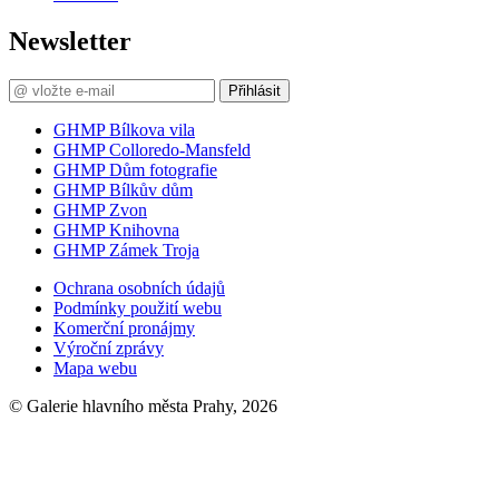
Newsletter
Přihlásit
GHMP Bílkova vila
GHMP Colloredo-Mansfeld
GHMP Dům fotografie
GHMP Bílkův dům
GHMP Zvon
GHMP Knihovna
GHMP Zámek Troja
Ochrana osobních údajů
Podmínky použití webu
Komerční pronájmy
Výroční zprávy
Mapa webu
© Galerie hlavního města Prahy, 2026