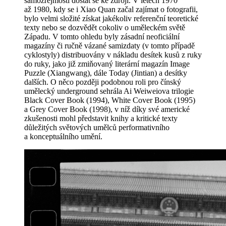
samozřejmostí dostat se ke zdroji. V letech 1970
až 1980, kdy se i Xiao Quan začal zajímat o fotografii,
bylo velmi složité získat jakékoliv referenční teoretické
texty nebo se dozvědět cokoliv o uměleckém světě
Západu. V tomto ohledu byly zásadní neoficiální
magazíny či ručně vázané samizdaty (v tomto případě
cyklostyly) distribuovány v nákladu desítek kusů z ruky
do ruky, jako již zmiňovaný literární magazín Image
Puzzle (Xiangwang), dále Today (Jintian) a desítky
dalších. O něco později podobnou roli pro čínský
umělecký underground sehrála Ai Weiweiova trilogie
Black Cover Book (1994), White Cover Book (1995)
a Grey Cover Book (1998), v níž díky své americké
zkušenosti mohl představit knihy a kritické texty
důležitých světových umělců performativního
a konceptuálního umění.