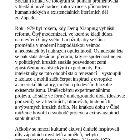
Sociální kritika ve fotografii se pomalu proměňovala
v hledání nové tradice, ruku v ruce s příchodem
humanistických a existenciálních literárních děl
ze Západu.
Rok 1979 byl rokem, kdy Deng Xiaoping vyhlásil
reformu Čtyř modernizací, ve které se kladl důraz
na otevření Číny světu. Umožnil, aby se Čína
proměnila v moderní hospodářskou velmoc
a nedostatek byl nahrazen opulentností. Osmdesátá léta
se pak stala dekádou přerodu, kdy se společnost nejen
v politických kruzích snažila pozvednout zemi
zpustošenou maoistickými experimenty. Pro
intelektuály se toto období stalo renesancí – vystoupili
z izolace a mohli začít čerpat inspiraci z evropské
a americké literatury, umění a především filozofie
existencialismu. Uměleckému experimentálnímu
projevu, ač stále ve formě undergroundu dixia (doslova:
podzemí), se v literárních, filmových, hudebních
a výtvarných kruzích dařilo. Na krátkou dobu v Číně
můžeme hovořit o svobodě projevu a extravagantních
subkulturách.
Ačkoliv se mnozí kulturně aktivní činitelé inspirovali
díly západních myslitelů a umělců, nebylo