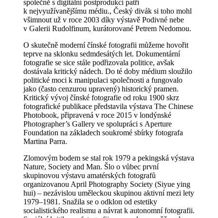
společně s digitální postprodukcí patří
k nejvyužívanějšímu médiu., Český divák si toho mohl
všimnout už v roce 2003 díky výstavě Podivné nebe
v Galerii Rudolfinum, kurátorované Petrem Nedomou.
O skutečně moderní čínské fotografii můžeme hovořit
teprve na sklonku sedmdesátých let. Dokumentární
fotografie se sice stále podřizovala politice, avšak
dostávala kritický nádech. Do té doby médium sloužilo
politické moci k manipulaci společnosti a fungovalo
jako (často cenzurou upravený) historický pramen.
Kritický vývoj čínské fotografie od roku 1900 skrz
fotografické publikace představila výstava The Chinese
Photobook, připravená v roce 2015 v londýnské
Photographer’s Gallery ve spolupráci s Aperture
Foundation na základech soukromé sbírky fotografa
Martina Parra.
Zlomovým bodem se stal rok 1979 a pekingská výstava
Nature, Society and Man. Šlo o vůbec první
skupinovou výstavu amatérských fotografů
organizovanou April Photography Society (Siyue ying
hui) – nezávislou uměleckou skupinou aktivní mezi lety
1979–1981. Snažila se o odklon od estetiky
socialistického realismu a návrat k autonomní fotografii.