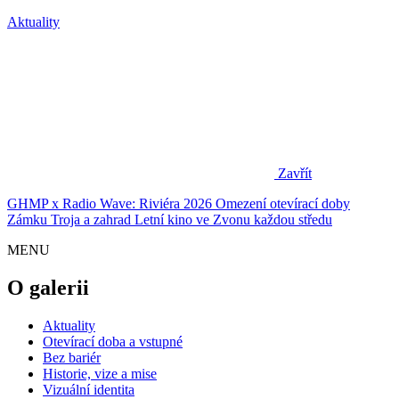
Aktuality
Zavřít
GHMP x Radio Wave: Riviéra 2026
Omezení otevírací doby
Zámku Troja a zahrad
Letní kino ve Zvonu každou středu
MENU
O galerii
Aktuality
Otevírací doba a vstupné
Bez bariér
Historie, vize a mise
Vizuální identita