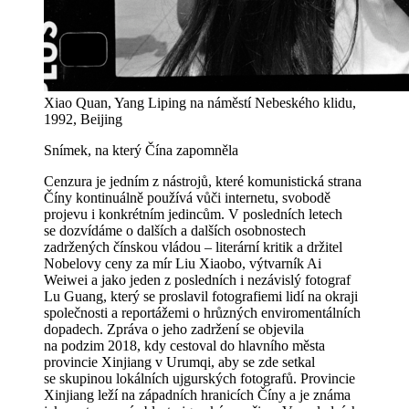
Xiao Quan, Yang Liping na náměstí Nebeského klidu,
1992, Beijing
Snímek, na který Čína zapomněla
Cenzura je jedním z nástrojů, které komunistická strana
Číny kontinuálně používá vůči internetu, svobodě
projevu i konkrétním jedincům. V posledních letech
se dozvídáme o dalších a dalších osobnostech
zadržených čínskou vládou – literární kritik a držitel
Nobelovy ceny za mír Liu Xiaobo, výtvarník Ai
Weiwei a jako jeden z posledních i nezávislý fotograf
Lu Guang, který se proslavil fotografiemi lidí na okraji
společnosti a reportážemi o hrůzných enviromentálních
dopadech. Zpráva o jeho zadržení se objevila
na podzim 2018, kdy cestoval do hlavního města
provincie Xinjiang v Urumqi, aby se zde setkal
se skupinou lokálních ujgurských fotografů. Provincie
Xinjiang leží na západních hranicích Číny a je známa