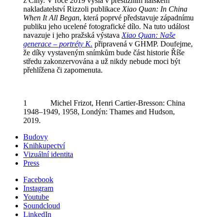
z Číny. V roce 2019 vyšla v prestižním italském
nakladatelství Rizzoli publikace
Xiao Quan: In China
When It All Began
, která poprvé představuje západnímu
publiku jeho ucelené fotografické dílo. Na tuto událost
navazuje i jeho pražská výstava
Xiao Quan: Naše
generace – portréty K.
připravená v GHMP. Doufejme,
že díky vystaveným snímkům bude část historie Říše
středu zakonzervována a už nikdy nebude moci být
přehlížena či zapomenuta.
1 Michel Frizot, Henri Cartier-Bresson: China
1948–1949, 1958, Londýn: Thames and Hudson,
2019.
Budovy
Knihkupectví
Vizuální identita
Press
Facebook
Instagram
Youtube
Soundcloud
LinkedIn