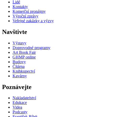
Lidé
Kontakty
Komerční pronájmy
Výroční zprávy
Veřejné zakázky a výzvy
Navštivte
Výstavy
Doprovodné programy
Art Book Fair
GHMP online
Budovy
Čítárna
Knihkupectví
Kavárny
Poznávejte
Nakladatelství
Edukace
Videa
Podcasty
František Bílek