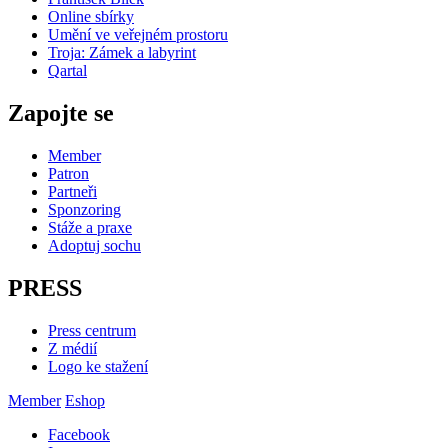
Online sbírky
Umění ve veřejném prostoru
Troja: Zámek a labyrint
Qartal
Zapojte se
Member
Patron
Partneři
Sponzoring
Stáže a praxe
Adoptuj sochu
PRESS
Press centrum
Z médií
Logo ke stažení
Member
Eshop
Facebook