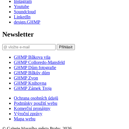
Instagram
Youtube
Soundcloud
LinkedIn
design.GHMP
Newsletter
Přihlásit
GHMP Bílkova vila
GHMP Colloredo-Mansfeld
GHMP Dům fotografie
GHMP Bílkův dům
GHMP Zvon
GHMP Knihovna
GHMP Zámek Troja
Ochrana osobních údajů
Podmínky použití webu
Komerční pronájmy
Výroční zprávy
Mapa webu
© Galerie hlavního města Prahy, 2026