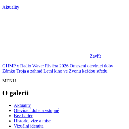
Aktuality
Zavřít
GHMP x Radio Wave: Riviéra 2026
Omezení otevírací doby
Zámku Troja a zahrad
Letní kino ve Zvonu každou středu
MENU
O galerii
Aktuality
Otevírací doba a vstupné
Bez bariér
Historie, vize a mise
Vizuální identita