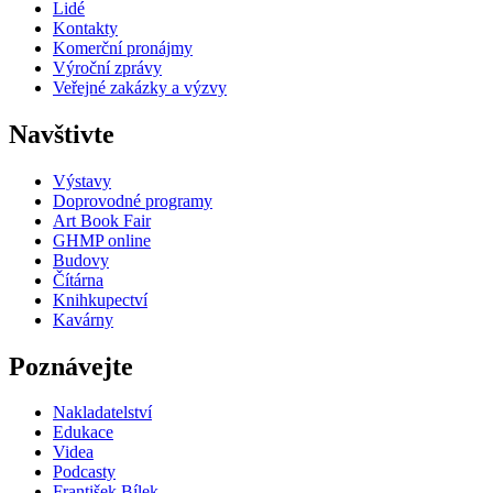
Lidé
Kontakty
Komerční pronájmy
Výroční zprávy
Veřejné zakázky a výzvy
Navštivte
Výstavy
Doprovodné programy
Art Book Fair
GHMP online
Budovy
Čítárna
Knihkupectví
Kavárny
Poznávejte
Nakladatelství
Edukace
Videa
Podcasty
František Bílek