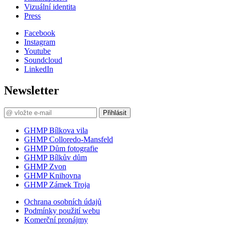
Vizuální identita
Press
Facebook
Instagram
Youtube
Soundcloud
LinkedIn
Newsletter
Přihlásit
GHMP Bílkova vila
GHMP Colloredo-Mansfeld
GHMP Dům fotografie
GHMP Bílkův dům
GHMP Zvon
GHMP Knihovna
GHMP Zámek Troja
Ochrana osobních údajů
Podmínky použití webu
Komerční pronájmy