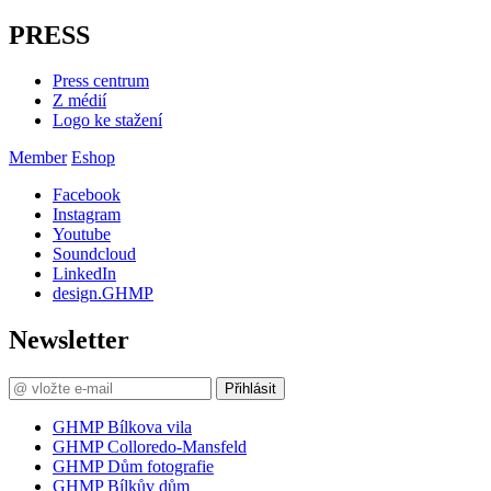
PRESS
Press centrum
Z médií
Logo ke stažení
Member
Eshop
Facebook
Instagram
Youtube
Soundcloud
LinkedIn
design.GHMP
Newsletter
Přihlásit
GHMP Bílkova vila
GHMP Colloredo-Mansfeld
GHMP Dům fotografie
GHMP Bílkův dům