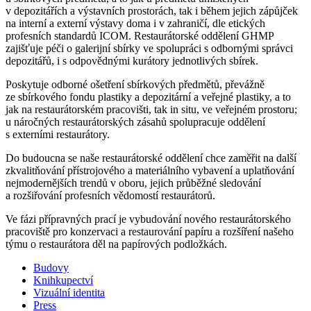
v depozitářích a výstavních prostorách, tak i během jejich zápůjček
na interní a externí výstavy doma i v zahraničí, dle etických
profesních standardů ICOM. Restaurátorské oddělení GHMP
zajišťuje péči o galerijní sbírky ve spolupráci s odbornými správci
depozitářů, i s odpovědnými kurátory jednotlivých sbírek.
Poskytuje odborné ošetření sbírkových předmětů, převážně
ze sbírkového fondu plastiky a depozitární a veřejné plastiky, a to
jak na restaurátorském pracovišti, tak in situ, ve veřejném prostoru;
u náročných restaurátorských zásahů spolupracuje oddělení
s externími restaurátory.
Do budoucna se naše restaurátorské oddělení chce zaměřit na další
zkvalitňování přístrojového a materiálního vybavení a uplatňování
nejmodernějších trendů v oboru, jejich průběžné sledování
a rozšiřování profesních vědomostí restaurátorů.
Ve fázi přípravných prací je vybudování nového restaurátorského
pracoviště pro konzervaci a restaurování papíru a rozšíření našeho
týmu o restaurátora děl na papírových podložkách.
Budovy
Knihkupectví
Vizuální identita
Press