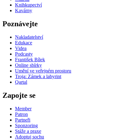
Knihkupectví
Kavárny
Poznávejte
Nakladatelství
Edukace
Videa
Podcasty
František Bílek
Online sbírky
Umění ve veřejném prostoru
Troja: Zámek a labyrint
Qartal
Zapojte se
Member
Patron
Partneři
Sponzoring
Stáže a praxe
Adoptuj sochu