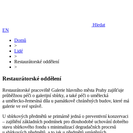
Hledat
EN
Domů
>
Lidé
>
Restaurátorské oddělení
>
Restaurátorské oddělení
Restaurátorské pracoviště Galerie hlavního města Prahy zajišťuje
průběžnou péči o galerijní sbírky, a také péči o umělecká
a umělecko-řemeslná díla u památkově chráněných budov, které má
galerie ve své správě.
U sbírkových předmětů se primárně jedná o preventivní konzervaci
– zajištění základních podmínek pro dlouhodobé uchování dobrého
stavu sbírkového fondu s minimalizací degradačních procesů
u sbírkových předmětů, a to jak u předmětů umístěných