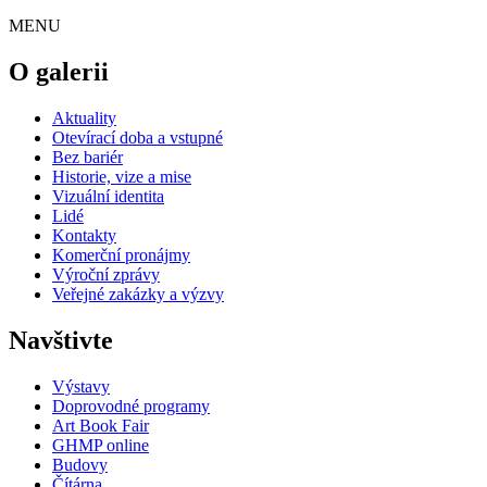
MENU
O galerii
Aktuality
Otevírací doba a vstupné
Bez bariér
Historie, vize a mise
Vizuální identita
Lidé
Kontakty
Komerční pronájmy
Výroční zprávy
Veřejné zakázky a výzvy
Navštivte
Výstavy
Doprovodné programy
Art Book Fair
GHMP online
Budovy
Čítárna