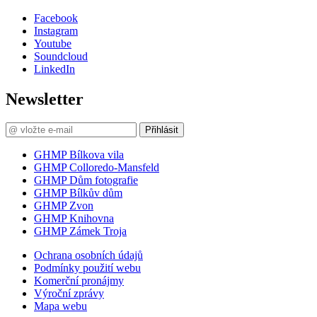
Facebook
Instagram
Youtube
Soundcloud
LinkedIn
Newsletter
Přihlásit
GHMP Bílkova vila
GHMP Colloredo-Mansfeld
GHMP Dům fotografie
GHMP Bílkův dům
GHMP Zvon
GHMP Knihovna
GHMP Zámek Troja
Ochrana osobních údajů
Podmínky použití webu
Komerční pronájmy
Výroční zprávy
Mapa webu