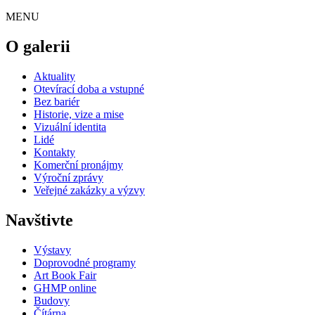
MENU
O galerii
Aktuality
Otevírací doba a vstupné
Bez bariér
Historie, vize a mise
Vizuální identita
Lidé
Kontakty
Komerční pronájmy
Výroční zprávy
Veřejné zakázky a výzvy
Navštivte
Výstavy
Doprovodné programy
Art Book Fair
GHMP online
Budovy
Čítárna