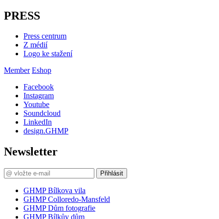
PRESS
Press centrum
Z médií
Logo ke stažení
Member
Eshop
Facebook
Instagram
Youtube
Soundcloud
LinkedIn
design.GHMP
Newsletter
Přihlásit
GHMP Bílkova vila
GHMP Colloredo-Mansfeld
GHMP Dům fotografie
GHMP Bílkův dům