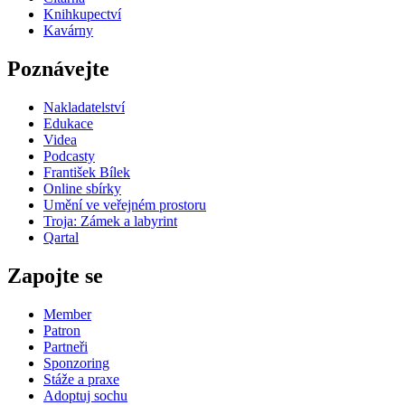
Knihkupectví
Kavárny
Poznávejte
Nakladatelství
Edukace
Videa
Podcasty
František Bílek
Online sbírky
Umění ve veřejném prostoru
Troja: Zámek a labyrint
Qartal
Zapojte se
Member
Patron
Partneři
Sponzoring
Stáže a praxe
Adoptuj sochu