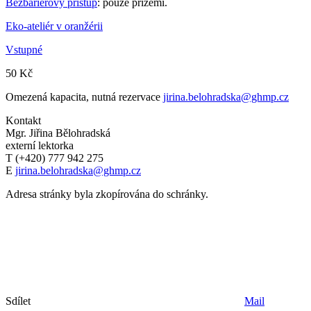
Bezbariérový přístup
: pouze přízemí.
Eko-ateliér v oranžérii
Vstupné
50 Kč
Omezená kapacita, nutná rezervace
jirina.belohradska@ghmp.cz
Kontakt
Mgr. Jiřina Bělohradská
externí lektorka
T (+420) 777 942 275
E
jirina.belohradska@ghmp.cz
Adresa stránky byla zkopírována do schránky.
Sdílet
Mail