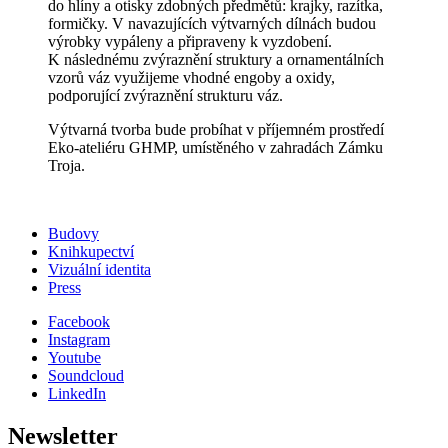
do hlíny a otisky zdobných předmětů: krajky, razítka,
formičky. V navazujících výtvarných dílnách budou
výrobky vypáleny a připraveny k vyzdobení.
K následnému zvýraznění struktury a ornamentálních
vzorů váz využijeme vhodné engoby a oxidy,
podporující zvýraznění strukturu váz.
Výtvarná tvorba bude probíhat v příjemném prostředí
Eko-ateliéru GHMP, umístěného v zahradách Zámku
Troja.
Budovy
Knihkupectví
Vizuální identita
Press
Facebook
Instagram
Youtube
Soundcloud
LinkedIn
Newsletter