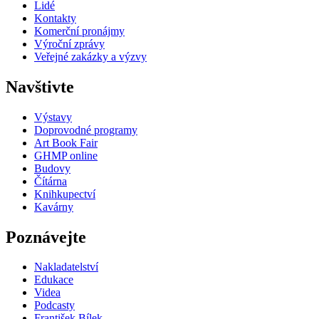
Lidé
Kontakty
Komerční pronájmy
Výroční zprávy
Veřejné zakázky a výzvy
Navštivte
Výstavy
Doprovodné programy
Art Book Fair
GHMP online
Budovy
Čítárna
Knihkupectví
Kavárny
Poznávejte
Nakladatelství
Edukace
Videa
Podcasty
František Bílek