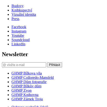
Budovy
Knihkupectví
Vizuální identita
Press
Facebook
Instagram
Youtube
Soundcloud
LinkedIn
Newsletter
Přihlásit
GHMP Bílkova vila
GHMP Colloredo-Mansfeld
GHMP Dům fotografie
GHMP Bílkův dům
GHMP Zvon
GHMP Knihovna
GHMP Zámek Troja