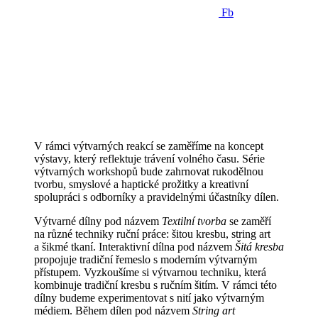
Fb
V rámci výtvarných reakcí se zaměříme na koncept
výstavy, který reflektuje trávení volného času. Série
výtvarných workshopů bude zahrnovat rukodělnou
tvorbu, smyslové a haptické prožitky a kreativní
spolupráci s odborníky a pravidelnými účastníky dílen.
Výtvarné dílny pod názvem
Textilní tvorba
se zaměří
na různé techniky ruční práce: šitou kresbu, string art
a šikmé tkaní. Interaktivní dílna pod názvem
Šitá kresba
propojuje tradiční řemeslo s moderním výtvarným
přístupem. Vyzkoušíme si výtvarnou techniku, která
kombinuje tradiční kresbu s ručním šitím. V rámci této
dílny budeme experimentovat s nití jako výtvarným
médiem. Během dílen pod názvem
String art