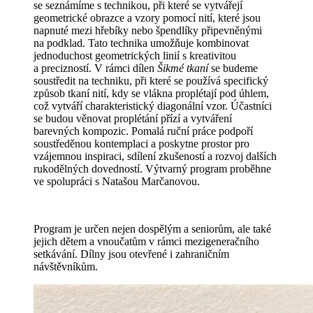
se seznámíme s technikou, při které se vytvářejí
geometrické obrazce a vzory pomocí nití, které jsou
napnuté mezi hřebíky nebo špendlíky připevněnými
na podklad. Tato technika umožňuje kombinovat
jednoduchost geometrických linií s kreativitou
a precizností. V rámci dílen
Šikmé tkaní
se budeme
soustředit na techniku, při které se používá specifický
způsob tkaní nití, kdy se vlákna proplétají pod úhlem,
což vytváří charakteristický diagonální vzor. Účastníci
se budou věnovat proplétání přízí a vytváření
barevných kompozic. Pomalá ruční práce podpoří
soustředěnou kontemplaci a poskytne prostor pro
vzájemnou inspiraci, sdílení zkušeností a rozvoj dalších
rukodělných dovedností. Výtvarný program proběhne
ve spolupráci s Natašou Marčanovou.
Program je určen nejen dospělým a seniorům, ale také
jejich dětem a vnoučatům v rámci mezigeneračního
setkávání. Dílny jsou otevřené i zahraničním
návštěvníkům.