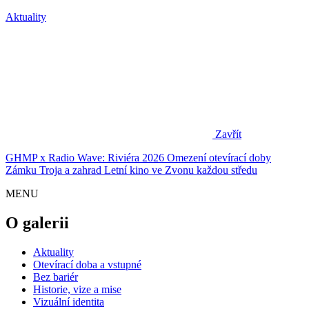
Aktuality
Zavřít
GHMP x Radio Wave: Riviéra 2026
Omezení otevírací doby
Zámku Troja a zahrad
Letní kino ve Zvonu každou středu
MENU
O galerii
Aktuality
Otevírací doba a vstupné
Bez bariér
Historie, vize a mise
Vizuální identita