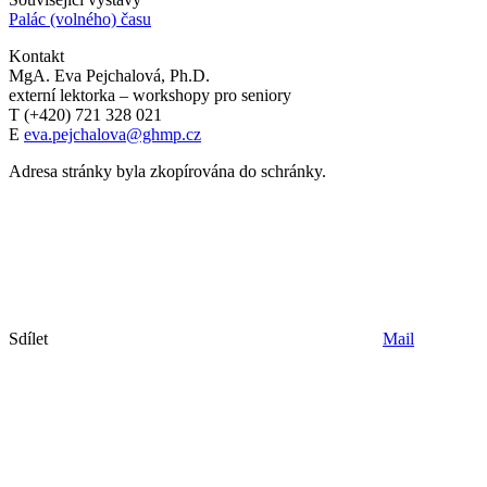
Palác (volného) času
Kontakt
MgA. Eva Pejchalová, Ph.D.
externí lektorka – workshopy pro seniory
T (+420) 721 328 021
E
eva.pejchalova@ghmp.cz
Adresa stránky byla zkopírována do schránky.
Sdílet
Mail