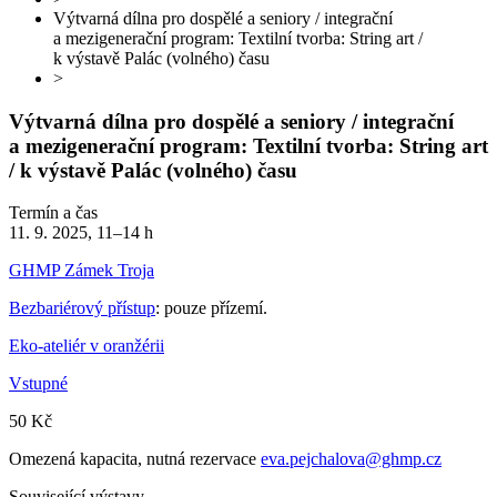
Výtvarná dílna pro dospělé a seniory / integrační
a mezigenerační program: Textilní tvorba: String art /
k výstavě Palác (volného) času
>
Výtvarná dílna pro dospělé a seniory / integrační
a mezigenerační program: Textilní tvorba: String art
/ k výstavě Palác (volného) času
Termín a čas
11. 9. 2025, 11–14 h
GHMP Zámek Troja
Bezbariérový přístup
: pouze přízemí.
Eko-ateliér v oranžérii
Vstupné
50 Kč
Omezená kapacita, nutná rezervace
eva.pejchalova@ghmp.cz
Související výstavy