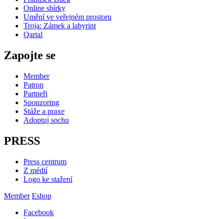
Online sbírky
Umění ve veřejném prostoru
Troja: Zámek a labyrint
Qartal
Zapojte se
Member
Patron
Partneři
Sponzoring
Stáže a praxe
Adoptuj sochu
PRESS
Press centrum
Z médií
Logo ke stažení
Member
Eshop
Facebook