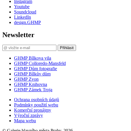
Instagram
Youtube
Soundcloud
LinkedIn
design.GHMP
Newsletter
Přihlásit
GHMP Bílkova vila
GHMP Colloredo-Mansfeld
GHMP Dům fotografie
GHMP Bílkův dům
GHMP Zvon
GHMP Knihovna
GHMP Zámek Troja
Ochrana osobních údajů
Podmínky použití webu
Komerční pronájmy
Výroční zprávy
Mapa webu
© Galerie hlavního města Prahy, 2026