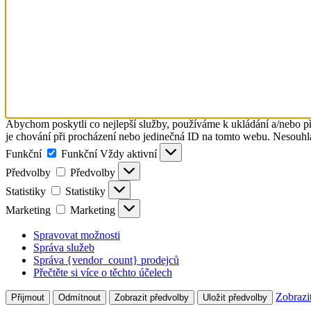
Abychom poskytli co nejlepší služby, používáme k ukládání a/nebo př
je chování při procházení nebo jedinečná ID na tomto webu. Nesouhlas
Funkční
Funkční
Vždy aktivní
Předvolby
Předvolby
Statistiky
Statistiky
Marketing
Marketing
Spravovat možnosti
Správa služeb
Správa {vendor_count} prodejců
Přečtěte si více o těchto účelech
Zobrazi
Přijmout
Odmítnout
Zobrazit předvolby
Uložit předvolby