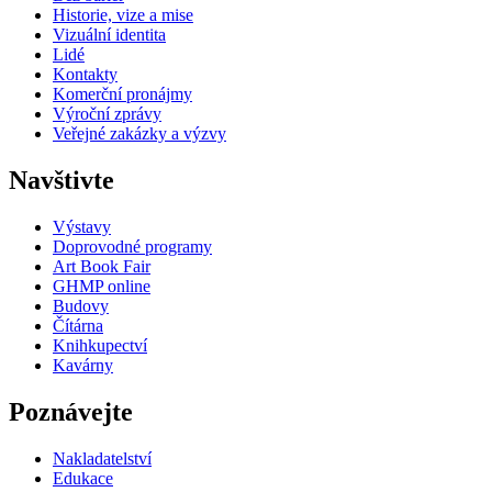
Historie, vize a mise
Vizuální identita
Lidé
Kontakty
Komerční pronájmy
Výroční zprávy
Veřejné zakázky a výzvy
Navštivte
Výstavy
Doprovodné programy
Art Book Fair
GHMP online
Budovy
Čítárna
Knihkupectví
Kavárny
Poznávejte
Nakladatelství
Edukace