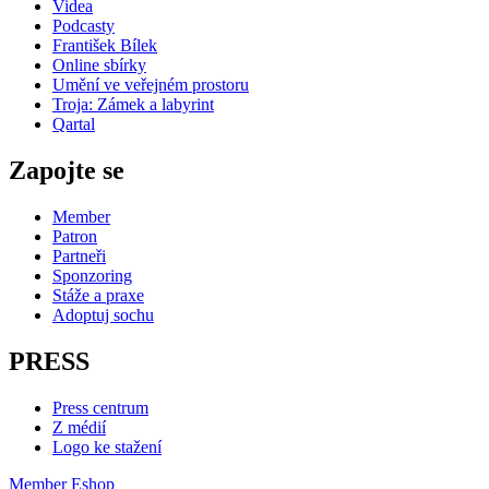
Videa
Podcasty
František Bílek
Online sbírky
Umění ve veřejném prostoru
Troja: Zámek a labyrint
Qartal
Zapojte se
Member
Patron
Partneři
Sponzoring
Stáže a praxe
Adoptuj sochu
PRESS
Press centrum
Z médií
Logo ke stažení
Member
Eshop