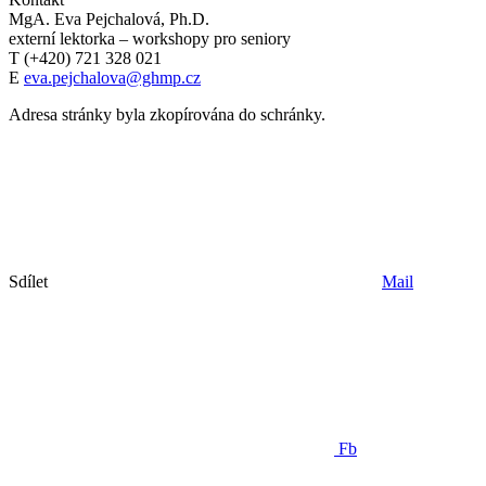
MgA. Eva Pejchalová, Ph.D.
externí lektorka – workshopy pro seniory
T (+420) 721 328 021
E
eva.pejchalova@ghmp.cz
Adresa stránky byla zkopírována do schránky.
Sdílet
Mail
Fb