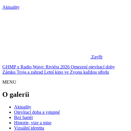
Aktuality
Zavřít
GHMP x Radio Wave: Riviéra 2026
Omezení otevírací doby
Zámku Troja a zahrad
Letní kino ve Zvonu každou středu
MENU
O galerii
Aktuality
Otevírací doba a vstupné
Bez bariér
Historie, vize a mise
Vizuální identita