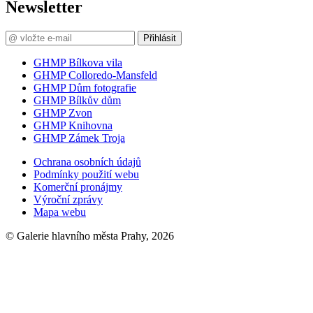
Newsletter
Přihlásit
GHMP Bílkova vila
GHMP Colloredo-Mansfeld
GHMP Dům fotografie
GHMP Bílkův dům
GHMP Zvon
GHMP Knihovna
GHMP Zámek Troja
Ochrana osobních údajů
Podmínky použití webu
Komerční pronájmy
Výroční zprávy
Mapa webu
© Galerie hlavního města Prahy, 2026