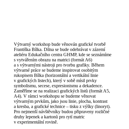
Výtvarný workshop bude věnován grafické tvorbě
Františka Bílka. Dílna se bude odehrávat v zázemí
ateliéru Edukačního centra GHMP, kde se seznámíme
s vytvářením obrazu na matrici (formát A6)
a s výtvarnými nástroji pro tvorbu grafiky. Během
výtvarné práce se budeme inspirovat osobitým
rukopisem Bílka (horizontální a vertikální linie
v grafických listech), který v sobě mísil prvky
symbolismu, secese, expresionismu a dekadence.
Zaměříme se na realizaci grafických listů (formát A5,
A4). V rámci workshopu se budeme věnovat
výtvarným prvkům, jako jsou linie, plocha, kontrast
a kresba, a grafické technice – tisku z výšky (linoryt).
Pro nejmenší návštěvníky budou připraveny rozličné
druhy lepenek a kartonů pro rytí matric
v experimentální rovině.