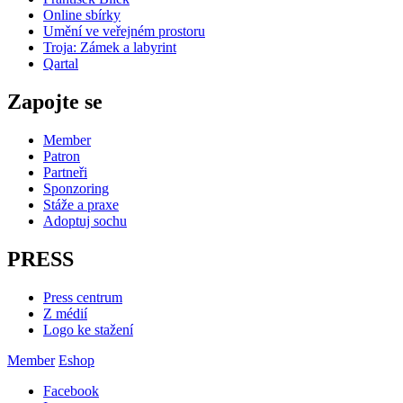
Online sbírky
Umění ve veřejném prostoru
Troja: Zámek a labyrint
Qartal
Zapojte se
Member
Patron
Partneři
Sponzoring
Stáže a praxe
Adoptuj sochu
PRESS
Press centrum
Z médií
Logo ke stažení
Member
Eshop
Facebook