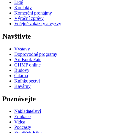
Lidé
Kontakty
Komerční pronájmy
Výroční zprávy
Veřejné zakázky a výzvy
Navštivte
Výstavy
Doprovodné programy
Art Book Fair
GHMP online
Budovy
Čítárna
Knihkupectví
Kavárny
Poznávejte
Nakladatelství
Edukace
Videa
Podcasty
František Bílek