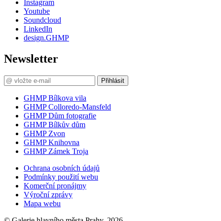
Instagram
Youtube
Soundcloud
LinkedIn
design.GHMP
Newsletter
Přihlásit
GHMP Bílkova vila
GHMP Colloredo-Mansfeld
GHMP Dům fotografie
GHMP Bílkův dům
GHMP Zvon
GHMP Knihovna
GHMP Zámek Troja
Ochrana osobních údajů
Podmínky použití webu
Komerční pronájmy
Výroční zprávy
Mapa webu
© Galerie hlavního města Prahy, 2026