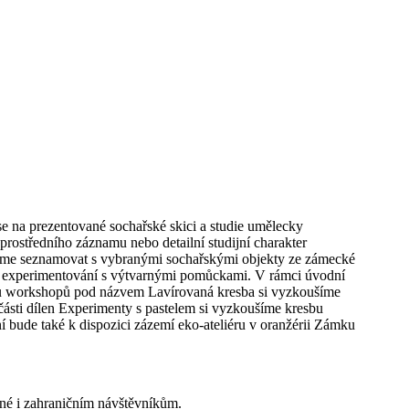
e na prezentované sochařské skici a studie umělecky
rostředního záznamu nebo detailní studijní charakter
deme seznamovat s vybranými sochařskými objekty ze zámecké
a experimentování s výtvarnými pomůckami. V rámci úvodní
yklu workshopů pod názvem Lavírovaná kresba si vyzkoušíme
ásti dílen Experimenty s pastelem si vyzkoušíme kresbu
í bude také k dispozici zázemí eko-ateliéru v oranžérii Zámku
ené i zahraničním návštěvníkům.