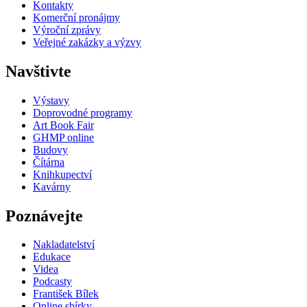
Kontakty
Komerční pronájmy
Výroční zprávy
Veřejné zakázky a výzvy
Navštivte
Výstavy
Doprovodné programy
Art Book Fair
GHMP online
Budovy
Čítárna
Knihkupectví
Kavárny
Poznávejte
Nakladatelství
Edukace
Videa
Podcasty
František Bílek
Online sbírky