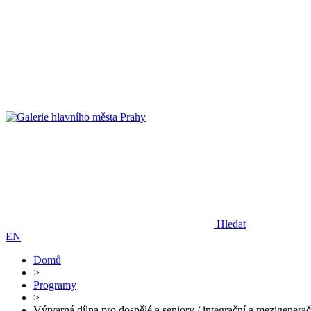
Hledat
EN
Domů
>
Programy
>
Výtvarná dílna pro dospělé a seniory / integrační a mezigener