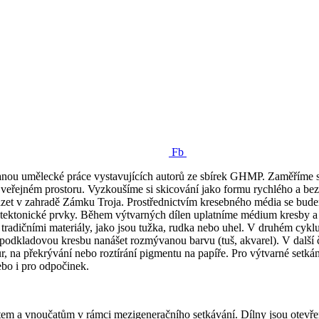
Fb
tanou umělecké práce vystavujících autorů ze sbírek GHMP. Zaměříme s
veřejném prostoru. Vyzkoušíme si skicování jako formu rychlého a bezp
ázet v zahradě Zámku Troja. Prostřednictvím kresebného média se bu
itektonické prvky. Během výtvarných dílen uplatníme médium kresby 
 s tradičními materiály, jako jsou tužka, rudka nebo uhel. V druhém c
dkladovou kresbu nanášet rozmývanou barvu (tuš, akvarel). V další č
 na překrývání nebo roztírání pigmentu na papíře. Pro výtvarné setkán
ebo i pro odpočinek.
ětem a vnoučatům v rámci mezigeneračního setkávání. Dílny jsou otevř