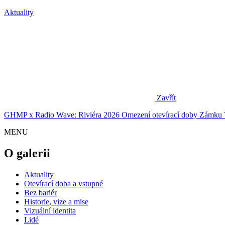
Aktuality
Zavřít
GHMP x Radio Wave: Riviéra 2026
Omezení otevírací doby Zámku 
MENU
O galerii
Aktuality
Otevírací doba a vstupné
Bez bariér
Historie, vize a mise
Vizuální identita
Lidé