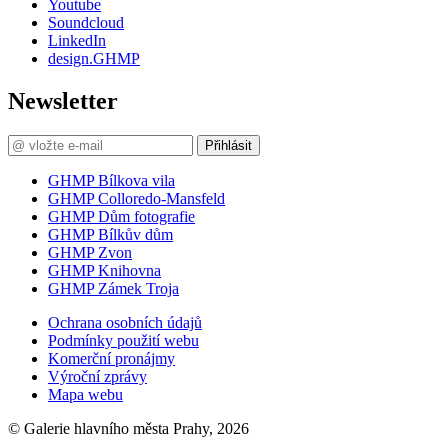
Youtube
Soundcloud
LinkedIn
design.GHMP
Newsletter
Přihlásit
GHMP Bílkova vila
GHMP Colloredo-Mansfeld
GHMP Dům fotografie
GHMP Bílkův dům
GHMP Zvon
GHMP Knihovna
GHMP Zámek Troja
Ochrana osobních údajů
Podmínky použití webu
Komerční pronájmy
Výroční zprávy
Mapa webu
© Galerie hlavního města Prahy, 2026