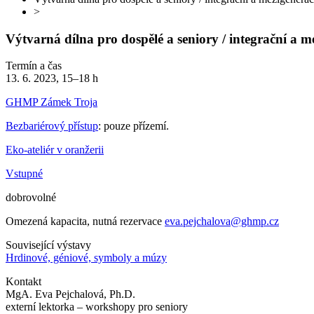
>
Výtvarná dílna pro dospělé a seniory / integrační a
Termín a čas
13. 6. 2023, 15–18 h
GHMP Zámek Troja
Bezbariérový přístup
: pouze přízemí.
Eko-ateliér v oranžerii
Vstupné
dobrovolné
Omezená kapacita, nutná rezervace
eva.pejchalova@ghmp.cz
Související výstavy
Hrdinové, géniové, symboly a múzy
Kontakt
MgA. Eva Pejchalová, Ph.D.
externí lektorka – workshopy pro seniory