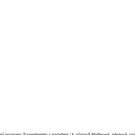
ační program: Experimenty s pastelem / k výstavě Hrdinové, géniové, 