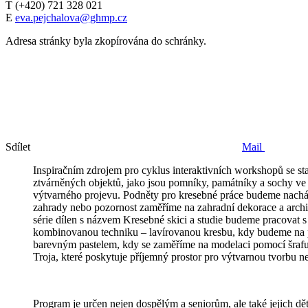
T (+420) 721 328 021
E
eva.pejchalova@ghmp.cz
Adresa stránky byla zkopírována do schránky.
Sdílet
Mail
Inspiračním zdrojem pro cyklus interaktivních workshopů se s
ztvárněných objektů, jako jsou pomníky, památníky a sochy ve 
výtvarného projevu. Podněty pro kresebné práce budeme nach
zahrady nebo pozornost zaměříme na zahradní dekorace a arch
série dílen s názvem Kresebné skici a studie budeme pracovat
kombinovanou techniku – lavírovanou kresbu, kdy budeme na po
barevným pastelem, kdy se zaměříme na modelaci pomocí šrafur,
Troja, které poskytuje příjemný prostor pro výtvarnou tvorbu n
Program je určen nejen dospělým a seniorům, ale také jejich d