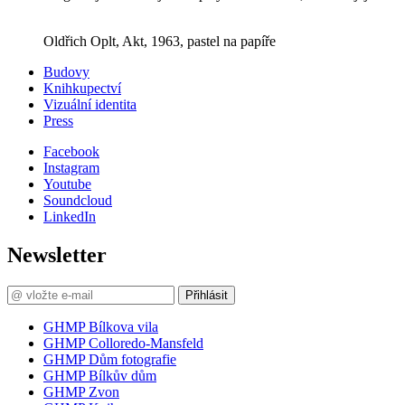
Oldřich Oplt, Akt, 1963, pastel na papíře
Budovy
Knihkupectví
Vizuální identita
Press
Facebook
Instagram
Youtube
Soundcloud
LinkedIn
Newsletter
Přihlásit
GHMP Bílkova vila
GHMP Colloredo-Mansfeld
GHMP Dům fotografie
GHMP Bílkův dům
GHMP Zvon