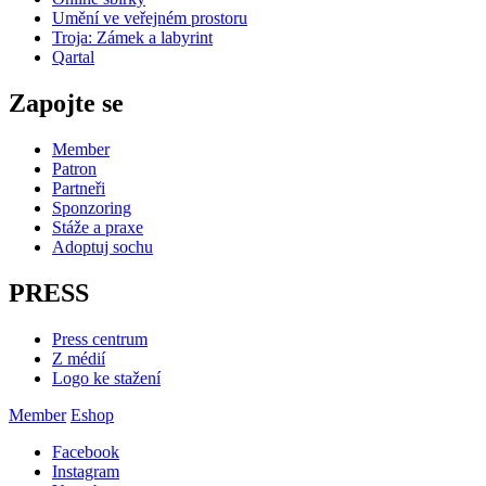
Umění ve veřejném prostoru
Troja: Zámek a labyrint
Qartal
Zapojte se
Member
Patron
Partneři
Sponzoring
Stáže a praxe
Adoptuj sochu
PRESS
Press centrum
Z médií
Logo ke stažení
Member
Eshop
Facebook
Instagram