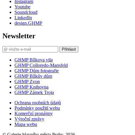
Instagram
Youtube
Soundcloud
LinkedIn
design.GHMP
Newsletter
Přihlásit
GHMP Bílkova vila
GHMP Colloredo-Mansfeld
GHMP Dům fotografie
GHMP Bílkův dům
GHMP Zvon
GHMP Knihovna
GHMP Zámek Troja
Ochrana osobních údajů
Podmínky použití webu
Komerční pronájmy
Výroční zprávy
Mapa webu
© Galerie hlavního města Prahy, 2026