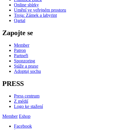
Online sbírky
Umění ve veřejném prostoru
Troja: Zámek a labyrint
Qartal
Zapojte se
Member
Patron
Partneři
Sponzoring
Stáže a praxe
Adoptuj sochu
PRESS
Press centrum
Z médií
Logo ke stažení
Member
Eshop
Facebook