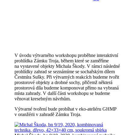
V úvodu výtvarného workshopu proběhne interaktivní
prohlídka Zámku Troja, během které se zaměříme
na vystavené objekty Michala Škody. V rámci následné
prohlídky zahrad se seznámíme se sochařským dílem
Čestmíra Sušky. Při výtvarných reakcích budeme tvořit
prostorové objekty a drobné sochy, přičemž některá
prostorová díla budeme komponovat přímo na vybraná
místa zahrady. V další části workshopu se budeme
věnovat kresebným návrhům.
Výtvarné tvoření bude probíhat v eko-ateliéru GHMP
v oranžérii v zahradě Zámku Troja.