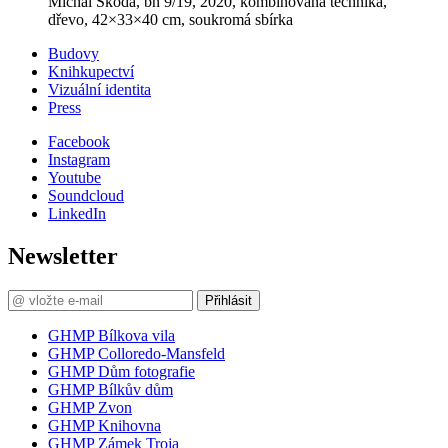
Michal Škoda, bn 9/19, 2020, kombinovaná technika,
dřevo, 42×33×40 cm, soukromá sbírka
Budovy
Knihkupectví
Vizuální identita
Press
Facebook
Instagram
Youtube
Soundcloud
LinkedIn
Newsletter
Přihlásit
GHMP Bílkova vila
GHMP Colloredo-Mansfeld
GHMP Dům fotografie
GHMP Bílkův dům
GHMP Zvon
GHMP Knihovna
GHMP Zámek Troja