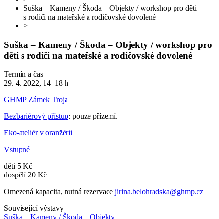
Suška – Kameny / Škoda – Objekty / workshop pro děti
s rodiči na mateřské a rodičovské dovolené
>
Suška – Kameny / Škoda – Objekty / workshop pro
děti s rodiči na mateřské a rodičovské dovolené
Termín a čas
29. 4. 2022, 14–18 h
GHMP Zámek Troja
Bezbariérový přístup
: pouze přízemí.
Eko-ateliér v oranžérii
Vstupné
děti 5 Kč
dospělí 20 Kč
Omezená kapacita, nutná rezervace
jirina.belohradska@ghmp.cz
Související výstavy
Suška – Kameny / Škoda – Objekty