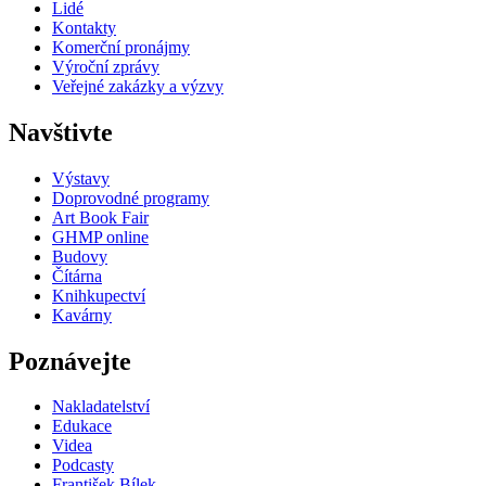
Lidé
Kontakty
Komerční pronájmy
Výroční zprávy
Veřejné zakázky a výzvy
Navštivte
Výstavy
Doprovodné programy
Art Book Fair
GHMP online
Budovy
Čítárna
Knihkupectví
Kavárny
Poznávejte
Nakladatelství
Edukace
Videa
Podcasty
František Bílek