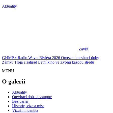
Aktuality
Zavřít
GHMP x Radio Wave: Riviéra 2026
Omezení otevírací doby
Zámku Troja a zahrad
Letní kino ve Zvonu každou středu
MENU
O galerii
Aktuality
Otevírací doba a vstupné
Bez bariér
Historie, vize a mise
Vizuální identita