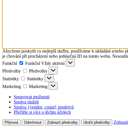
Abychom poskytli co nejlepší služby, používáme k ukládání a/nebo př
je chování při procházení nebo jedinečná ID na tomto webu. Nesouhlas
Funkční
Funkční
Vždy aktivní
Předvolby
Předvolby
Statistiky
Statistiky
Marketing
Marketing
Spravovat možnosti
Správa služeb
Správa {vendor_count} prodejců
Přečtěte si více o těchto účelech
Zobrazi
Přijmout
Odmítnout
Zobrazit předvolby
Uložit předvolby