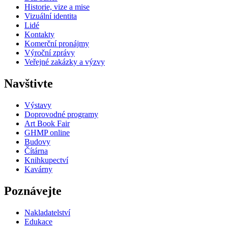
Historie, vize a mise
Vizuální identita
Lidé
Kontakty
Komerční pronájmy
Výroční zprávy
Veřejné zakázky a výzvy
Navštivte
Výstavy
Doprovodné programy
Art Book Fair
GHMP online
Budovy
Čítárna
Knihkupectví
Kavárny
Poznávejte
Nakladatelství
Edukace