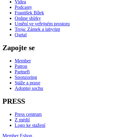
Videa
Podcasty
František Bílek
Online sbírky
Umění ve veřejném prostoru
Troja: Zámek a labyrint
Qartal
Zapojte se
Member
Patron
Partneři
Sponzoring
Stáže a praxe
Adoptuj sochu
PRESS
Press centrum
Z médií
Logo ke stažení
Member
Eshop