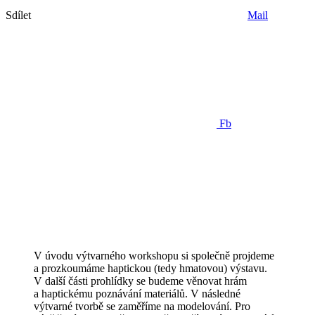
Sdílet
Mail
Fb
V úvodu výtvarného workshopu si společně projdeme
a prozkoumáme haptickou (tedy hmatovou) výstavu.
V další části prohlídky se budeme věnovat hrám
a haptickému poznávání materiálů. V následné
výtvarné tvorbě se zaměříme na modelování. Pro