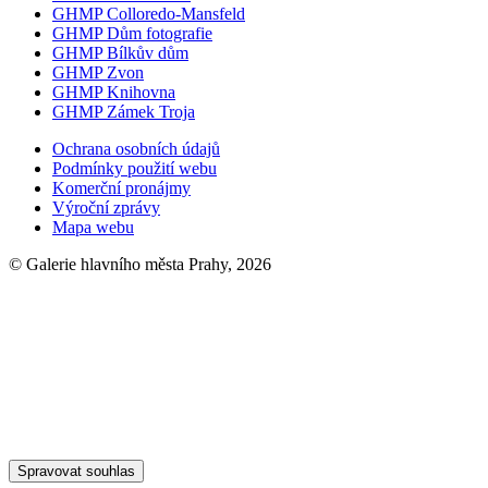
GHMP Colloredo-Mansfeld
GHMP Dům fotografie
GHMP Bílkův dům
GHMP Zvon
GHMP Knihovna
GHMP Zámek Troja
Ochrana osobních údajů
Podmínky použití webu
Komerční pronájmy
Výroční zprávy
Mapa webu
© Galerie hlavního města Prahy, 2026
Spravovat souhlas