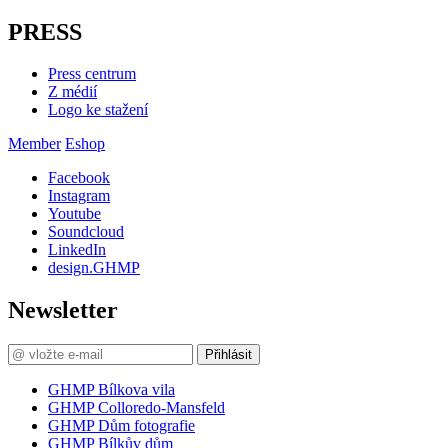
PRESS
Press centrum
Z médií
Logo ke stažení
Member
Eshop
Facebook
Instagram
Youtube
Soundcloud
LinkedIn
design.GHMP
Newsletter
Přihlásit
GHMP Bílkova vila
GHMP Colloredo-Mansfeld
GHMP Dům fotografie
GHMP Bílkův dům