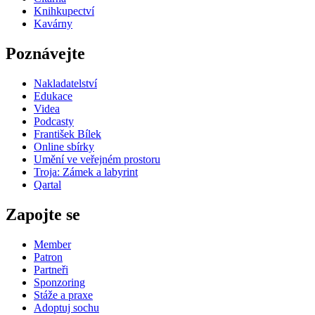
Knihkupectví
Kavárny
Poznávejte
Nakladatelství
Edukace
Videa
Podcasty
František Bílek
Online sbírky
Umění ve veřejném prostoru
Troja: Zámek a labyrint
Qartal
Zapojte se
Member
Patron
Partneři
Sponzoring
Stáže a praxe
Adoptuj sochu