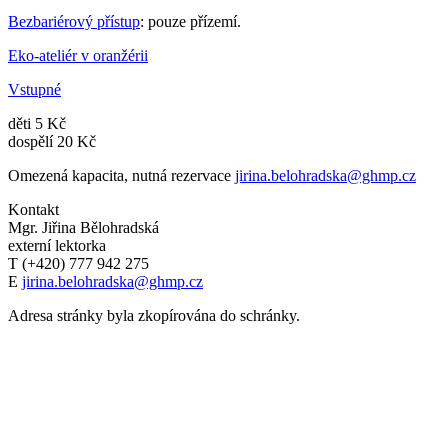
Bezbariérový přístup
: pouze přízemí.
Eko-ateliér v oranžérii
Vstupné
děti 5 Kč
dospělí 20 Kč
Omezená kapacita, nutná rezervace
jirina.belohradska@ghmp.cz
Kontakt
Mgr. Jiřina Bělohradská
externí lektorka
T (+420) 777 942 275
E
jirina.belohradska@ghmp.cz
Adresa stránky byla zkopírována do schránky.