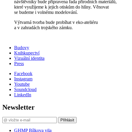
návštěvníky bude připravena řada přírodních materiálů,
které využijeme k jejich otiskům do hlíny. Věnovat
se budeme i volnému modelování.
Výtvarná tvorba bude probíhat v eko-ateliéru
a v zahradách trojského zámku.
Budovy
Knihkupectví
Vizuální identita
Press
Facebook
Instagram
Youtube
Soundcloud
LinkedIn
Newsletter
Přihlásit
GHMP Bílkova vila