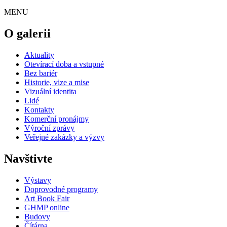
MENU
O galerii
Aktuality
Otevírací doba a vstupné
Bez bariér
Historie, vize a mise
Vizuální identita
Lidé
Kontakty
Komerční pronájmy
Výroční zprávy
Veřejné zakázky a výzvy
Navštivte
Výstavy
Doprovodné programy
Art Book Fair
GHMP online
Budovy
Čítárna