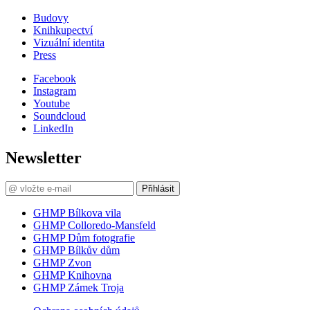
Budovy
Knihkupectví
Vizuální identita
Press
Facebook
Instagram
Youtube
Soundcloud
LinkedIn
Newsletter
Přihlásit
GHMP Bílkova vila
GHMP Colloredo-Mansfeld
GHMP Dům fotografie
GHMP Bílkův dům
GHMP Zvon
GHMP Knihovna
GHMP Zámek Troja