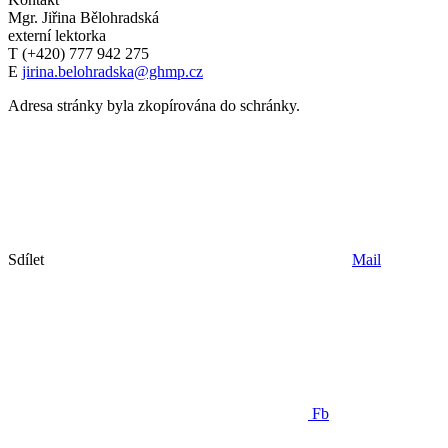
Mgr. Jiřina Bělohradská
externí lektorka
T (+420) 777 942 275
E
jirina.belohradska@ghmp.cz
Adresa stránky byla zkopírována do schránky.
Sdílet
Mail
Fb