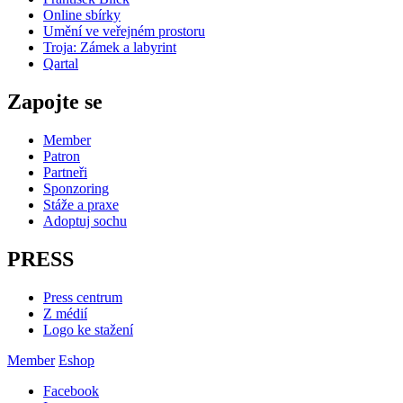
Online sbírky
Umění ve veřejném prostoru
Troja: Zámek a labyrint
Qartal
Zapojte se
Member
Patron
Partneři
Sponzoring
Stáže a praxe
Adoptuj sochu
PRESS
Press centrum
Z médií
Logo ke stažení
Member
Eshop
Facebook