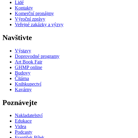
Lidé
Kontakty
Komerční pronájmy
Výroční zprávy
Veřejné zakázky a výzvy
Navštivte
Výstavy
Doprovodné programy
Art Book Fair
GHMP online
Budovy
Čítárna
Knihkupectví
Kavárny
Poznávejte
Nakladatelství
Edukace
Videa
Podcasty
František Bílek