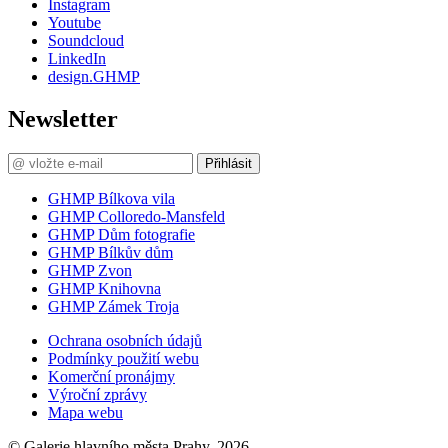
Instagram
Youtube
Soundcloud
LinkedIn
design.GHMP
Newsletter
Přihlásit
GHMP Bílkova vila
GHMP Colloredo-Mansfeld
GHMP Dům fotografie
GHMP Bílkův dům
GHMP Zvon
GHMP Knihovna
GHMP Zámek Troja
Ochrana osobních údajů
Podmínky použití webu
Komerční pronájmy
Výroční zprávy
Mapa webu
© Galerie hlavního města Prahy, 2026