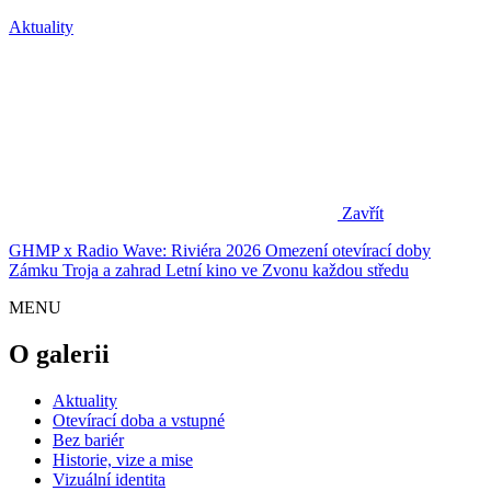
Aktuality
Zavřít
GHMP x Radio Wave: Riviéra 2026
Omezení otevírací doby
Zámku Troja a zahrad
Letní kino ve Zvonu každou středu
MENU
O galerii
Aktuality
Otevírací doba a vstupné
Bez bariér
Historie, vize a mise
Vizuální identita