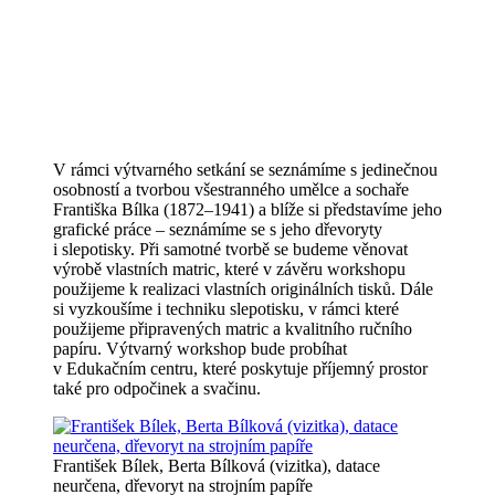
V rámci výtvarného setkání se seznámíme s jedinečnou
osobností a tvorbou všestranného umělce a sochaře
Františka Bílka (1872–1941) a blíže si představíme jeho
grafické práce – seznámíme se s jeho dřevoryty
i slepotisky. Při samotné tvorbě se budeme věnovat
výrobě vlastních matric, které v závěru workshopu
použijeme k realizaci vlastních originálních tisků. Dále
si vyzkoušíme i techniku slepotisku, v rámci které
použijeme připravených matric a kvalitního ručního
papíru. Výtvarný workshop bude probíhat
v Edukačním centru, které poskytuje příjemný prostor
také pro odpočinek a svačinu.
František Bílek, Berta Bílková (vizitka), datace
neurčena, dřevoryt na strojním papíře