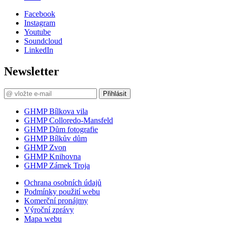
Facebook
Instagram
Youtube
Soundcloud
LinkedIn
Newsletter
Přihlásit
GHMP Bílkova vila
GHMP Colloredo-Mansfeld
GHMP Dům fotografie
GHMP Bílkův dům
GHMP Zvon
GHMP Knihovna
GHMP Zámek Troja
Ochrana osobních údajů
Podmínky použití webu
Komerční pronájmy
Výroční zprávy
Mapa webu