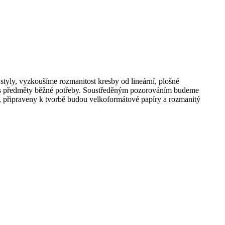
ly, vyzkoušíme rozmanitost kresby od lineární, plošné
ší s předměty běžné potřeby. Soustředěným pozorováním budeme
, připraveny k tvorbě budou velkoformátové papíry a rozmanitý