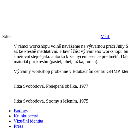
Sdílet
Mail
V rámci workshopu volně navážeme na výtvarnou práci Jitky S
až ke kresbě meditativní. Hlavní část výtvarného workshopu 
směřovat stejně jako autorka k zachycení esence předmětů. Dá
materiál pro kresbu (pastel, uhel, tužka, rudka).
Výtvarný workshop proběhne v Edukačním centru GHMP, který 
Jitka Svobodová, Přelepená obálka, 1977
Jitka Svobodová, Stromy s lešením, 1975
Budovy
Knihkupectví
Vizuální identita
Press