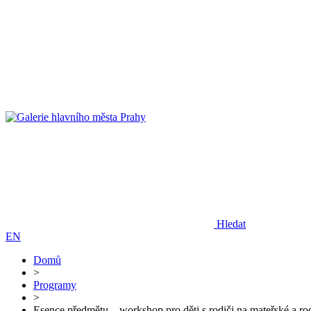
Hledat
EN
Domů
>
Programy
>
Esence předmětu – workshop pro děti s rodiči na mateřské a r