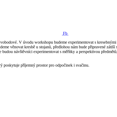
Fb
vobodové. V úvodu workshopu budeme experimentovat s kresebnými sty
budeme věnovat kresbě u stojanů, předlohou nám bude připravené záti
le budou návštěvníci experimentovat s měřítky a perspektivou předmětů
poskytuje příjemný prostor pro odpočinek i svačinu.