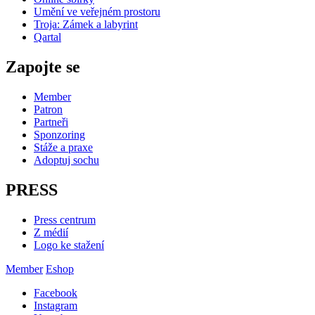
Umění ve veřejném prostoru
Troja: Zámek a labyrint
Qartal
Zapojte se
Member
Patron
Partneři
Sponzoring
Stáže a praxe
Adoptuj sochu
PRESS
Press centrum
Z médií
Logo ke stažení
Member
Eshop
Facebook
Instagram