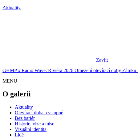
Aktuality
Zavřít
GHMP x Radio Wave: Riviéra 2026
Omezení otevírací doby Zámku 
MENU
O galerii
Aktuality
Otevírací doba a vstupné
Bez bariér
Historie, vize a mise
Vizuální identita
Lidé