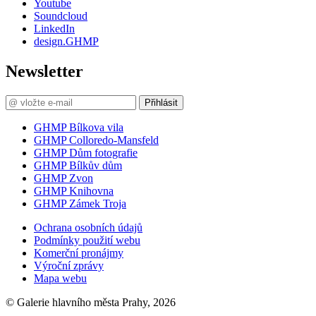
Youtube
Soundcloud
LinkedIn
design.GHMP
Newsletter
Přihlásit
GHMP Bílkova vila
GHMP Colloredo-Mansfeld
GHMP Dům fotografie
GHMP Bílkův dům
GHMP Zvon
GHMP Knihovna
GHMP Zámek Troja
Ochrana osobních údajů
Podmínky použití webu
Komerční pronájmy
Výroční zprávy
Mapa webu
© Galerie hlavního města Prahy, 2026