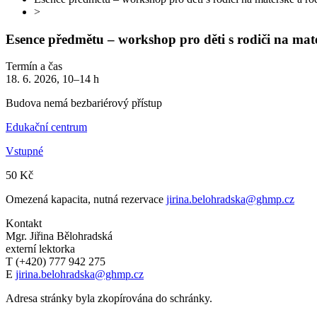
>
Esence předmětu – workshop pro děti s rodiči na mat
Termín a čas
18. 6. 2026, 10–14 h
Budova nemá bezbariérový přístup
Edukační centrum
Vstupné
50 Kč
Omezená kapacita, nutná rezervace
jirina.belohradska@ghmp.cz
Kontakt
Mgr. Jiřina Bělohradská
externí lektorka
T (+420) 777 942 275
E
jirina.belohradska@ghmp.cz
Adresa stránky byla zkopírována do schránky.