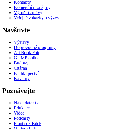
Kontakty
Komerční pronájmy
Výroční zprávy
Veřejné zakázky a výzvy
Navštivte
Výstavy
Doprovodné programy
Art Book Fair
GHMP online
Budovy
Čítárna
Knihkupectví
Kavárny
Poznávejte
Nakladatelství
Edukace
Videa
Podcasty
František Bílek
Online sbírky