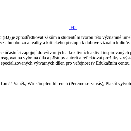
Fb
(BJ) je zprostředkovat žákům a studentům tvorbu této významné uměle
, vztahu obrazu a reality a kritického přístupu k dobové vizuální kultuře.
e účastníci zapojují do výtvarných a kreativních aktivit inspirovaných
ovat na vybraná díla a přístupy autorů a reflektovat prožitky z výsta
m specializovaných výtvarných dílen pro veřejnost (v Edukačním centru
, Tomáš Vaněk, Wir kämpfen für euch (Pereme se za vás), Plakát vytvoř