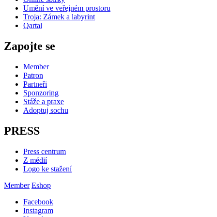
Umění ve veřejném prostoru
Troja: Zámek a labyrint
Qartal
Zapojte se
Member
Patron
Partneři
Sponzoring
Stáže a praxe
Adoptuj sochu
PRESS
Press centrum
Z médií
Logo ke stažení
Member
Eshop
Facebook
Instagram