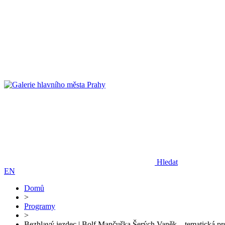
Hledat
EN
Domů
>
Programy
>
Bezhlavý jezdec | Bolf Mančuška Šerých Vaněk – tematická pr