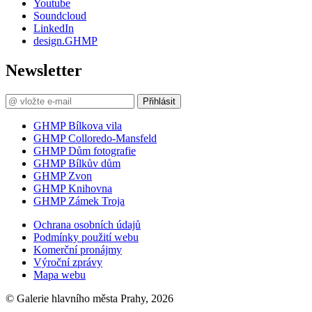
Youtube
Soundcloud
LinkedIn
design.GHMP
Newsletter
Přihlásit
GHMP Bílkova vila
GHMP Colloredo-Mansfeld
GHMP Dům fotografie
GHMP Bílkův dům
GHMP Zvon
GHMP Knihovna
GHMP Zámek Troja
Ochrana osobních údajů
Podmínky použití webu
Komerční pronájmy
Výroční zprávy
Mapa webu
© Galerie hlavního města Prahy, 2026