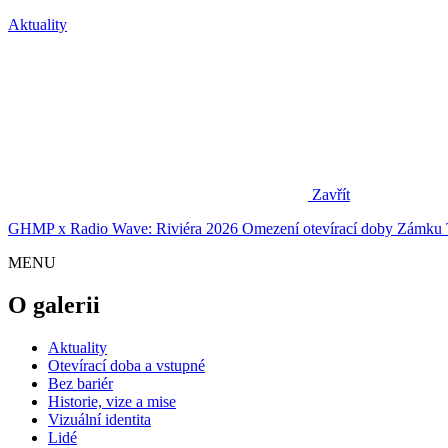
Aktuality
Zavřít
GHMP x Radio Wave: Riviéra 2026
Omezení otevírací doby Zámku 
MENU
O galerii
Aktuality
Otevírací doba a vstupné
Bez bariér
Historie, vize a mise
Vizuální identita
Lidé