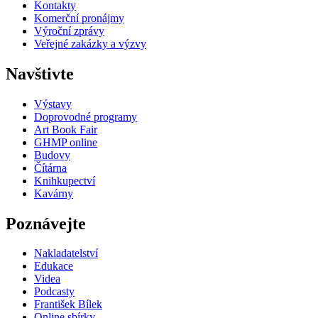
Kontakty
Komerční pronájmy
Výroční zprávy
Veřejné zakázky a výzvy
Navštivte
Výstavy
Doprovodné programy
Art Book Fair
GHMP online
Budovy
Čítárna
Knihkupectví
Kavárny
Poznávejte
Nakladatelství
Edukace
Videa
Podcasty
František Bílek
Online sbírky