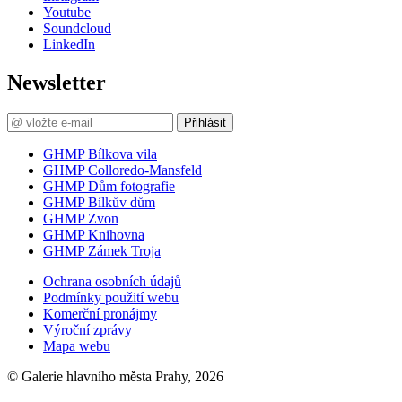
Youtube
Soundcloud
LinkedIn
Newsletter
Přihlásit
GHMP Bílkova vila
GHMP Colloredo-Mansfeld
GHMP Dům fotografie
GHMP Bílkův dům
GHMP Zvon
GHMP Knihovna
GHMP Zámek Troja
Ochrana osobních údajů
Podmínky použití webu
Komerční pronájmy
Výroční zprávy
Mapa webu
© Galerie hlavního města Prahy, 2026