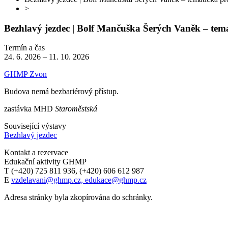
>
Bezhlavý jezdec | Bolf Mančuška Šerých Vaněk – tema
Termín a čas
24. 6. 2026 – 11. 10. 2026
GHMP Zvon
Budova nemá bezbariérový přístup.
zastávka MHD
Staroměstská
Související výstavy
Bezhlavý jezdec
Kontakt a rezervace
Edukační aktivity GHMP
T (+420) 725 811 936, (+420) 606 612 987
E
vzdelavani@ghmp.cz, edukace@ghmp.cz
Adresa stránky byla zkopírována do schránky.