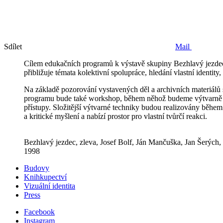
Sdílet
Mail
Cílem edukačních programů k výstavě skupiny Bezhlavý jezdec 
přibližuje témata kolektivní spolupráce, hledání vlastní identity
Na základě pozorování vystavených děl a archivních materiálů s
programu bude také workshop, během něhož budeme výtvarně reag
přístupy. Složitější výtvarné techniky budou realizovány běhe
a kritické myšlení a nabízí prostor pro vlastní tvůrčí reakci.
Bezhlavý jezdec, zleva, Josef Bolf, Ján Mančuška, Jan Šerých
1998
Budovy
Knihkupectví
Vizuální identita
Press
Facebook
Instagram