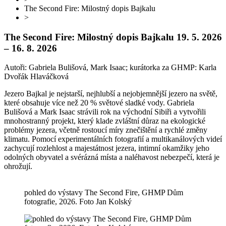
The Second Fire: Milostný dopis Bajkalu
>
The Second Fire: Milostný dopis Bajkalu
19. 5. 2026
– 16. 8. 2026
Autoři: Gabriela Bulišová, Mark Isaac; kurátorka za GHMP: Karla
Dvořák Hlaváčková
Jezero Bajkal je nejstarší, nejhlubší a nejobjemnější jezero na světě,
které obsahuje více než 20 % světové sladké vody. Gabriela
Bulišová a Mark Isaac strávili rok na východní Sibiři a vytvořili
mnohostranný projekt, který klade zvláštní důraz na ekologické
problémy jezera, včetně rostoucí míry znečištění a rychlé změny
klimatu. Pomocí experimentálních fotografií a multikanálových videí
zachycují rozlehlost a majestátnost jezera, intimní okamžiky jeho
odolných obyvatel a svérázná místa a naléhavost nebezpečí, která je
ohrožují.
pohled do výstavy The Second Fire, GHMP Dům
fotografie, 2026. Foto Jan Kolský