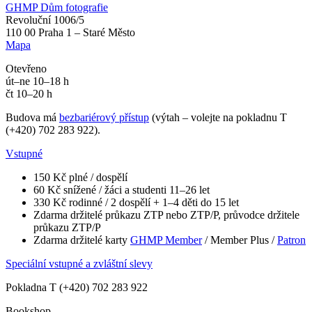
GHMP Dům fotografie
Revoluční 1006/5
110 00 Praha 1 – Staré Město
Mapa
Otevřeno
út–ne 10–18 h
čt 10–20 h
Budova má
bezbariérový přístup
(výtah – volejte na pokladnu T
(+420) 702 283 922).
Vstupné
150 Kč plné / dospělí
60 Kč snížené / žáci a studenti 11–26 let
330 Kč rodinné / 2 dospělí + 1–4 děti do 15 let
Zdarma držitelé průkazu ZTP nebo ZTP/P, průvodce držitele
průkazu ZTP/P
Zdarma držitelé karty
GHMP Member
/ Member Plus /
Patron
Speciální vstupné a zvláštní slevy
Pokladna T (+420) 702 283 922
Bookshop