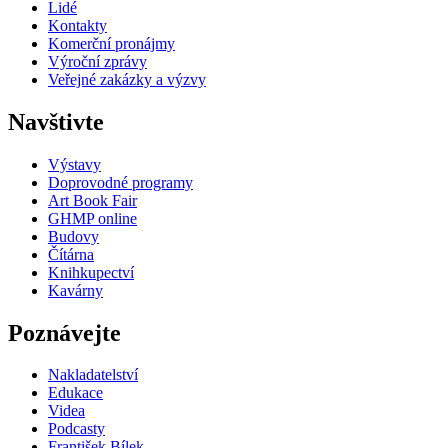
Lidé
Kontakty
Komerční pronájmy
Výroční zprávy
Veřejné zakázky a výzvy
Navštivte
Výstavy
Doprovodné programy
Art Book Fair
GHMP online
Budovy
Čítárna
Knihkupectví
Kavárny
Poznávejte
Nakladatelství
Edukace
Videa
Podcasty
František Bílek