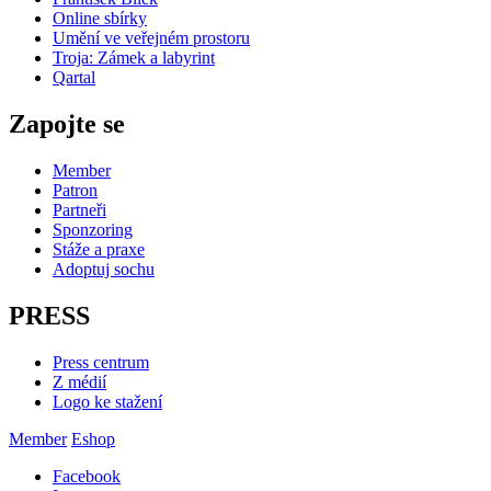
Online sbírky
Umění ve veřejném prostoru
Troja: Zámek a labyrint
Qartal
Zapojte se
Member
Patron
Partneři
Sponzoring
Stáže a praxe
Adoptuj sochu
PRESS
Press centrum
Z médií
Logo ke stažení
Member
Eshop
Facebook