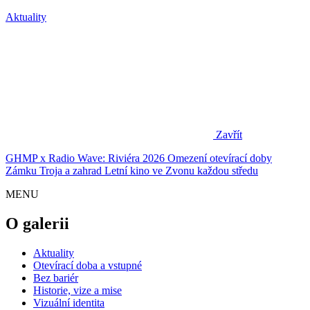
Aktuality
Zavřít
GHMP x Radio Wave: Riviéra 2026
Omezení otevírací doby
Zámku Troja a zahrad
Letní kino ve Zvonu každou středu
MENU
O galerii
Aktuality
Otevírací doba a vstupné
Bez bariér
Historie, vize a mise
Vizuální identita