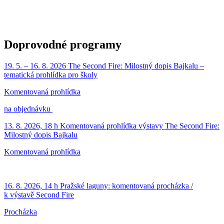
Doprovodné programy
19. 5. – 16. 8. 2026
The Second Fire: Milostný dopis Bajkalu –
tematická prohlídka pro školy
Komentovaná prohlídka
na objednávku
13. 8. 2026, 18 h
Komentovaná prohlídka výstavy The Second Fire:
Milostný dopis Bajkalu
Komentovaná prohlídka
16. 8. 2026, 14 h
Pražské laguny: komentovaná procházka /
k výstavě Second Fire
Procházka