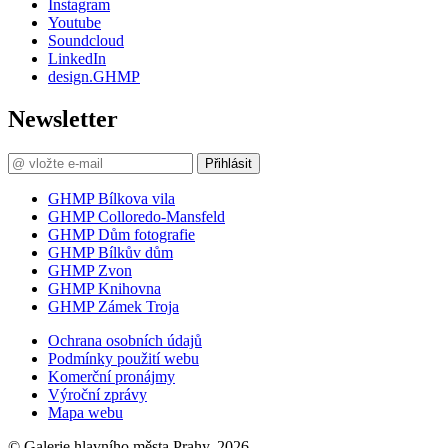
Instagram
Youtube
Soundcloud
LinkedIn
design.GHMP
Newsletter
Přihlásit
GHMP Bílkova vila
GHMP Colloredo-Mansfeld
GHMP Dům fotografie
GHMP Bílkův dům
GHMP Zvon
GHMP Knihovna
GHMP Zámek Troja
Ochrana osobních údajů
Podmínky použití webu
Komerční pronájmy
Výroční zprávy
Mapa webu
© Galerie hlavního města Prahy, 2026