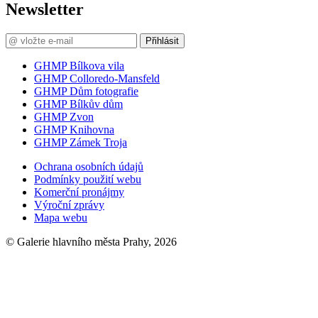
Newsletter
Přihlásit
GHMP Bílkova vila
GHMP Colloredo-Mansfeld
GHMP Dům fotografie
GHMP Bílkův dům
GHMP Zvon
GHMP Knihovna
GHMP Zámek Troja
Ochrana osobních údajů
Podmínky použití webu
Komerční pronájmy
Výroční zprávy
Mapa webu
© Galerie hlavního města Prahy, 2026