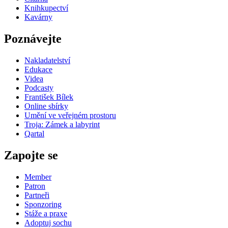
Knihkupectví
Kavárny
Poznávejte
Nakladatelství
Edukace
Videa
Podcasty
František Bílek
Online sbírky
Umění ve veřejném prostoru
Troja: Zámek a labyrint
Qartal
Zapojte se
Member
Patron
Partneři
Sponzoring
Stáže a praxe
Adoptuj sochu