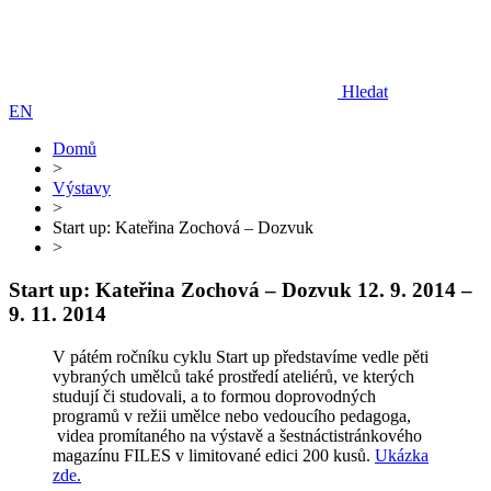
Hledat
EN
Domů
>
Výstavy
>
Start up: Kateřina Zochová – Dozvuk
>
Start up: Kateřina Zochová – Dozvuk
12. 9. 2014 –
9. 11. 2014
V pátém ročníku cyklu Start up představíme vedle pěti
vybraných umělců také prostředí ateliérů, ve kterých
studují či studovali, a to formou doprovodných
programů v režii umělce nebo vedoucího pedagoga,
videa promítaného na výstavě a šestnáctistránkového
magazínu FILES v limitované edici 200 kusů.
Ukázka
zde.