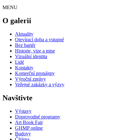
MENU
O galerii
Aktuality
Otevírací doba a vstupné
Bez bariér
Historie, vize a mise
Vizuální identita
Lidé
Kontakty
Komerční pronájmy
Výroční zprávy
Veřejné zakázky a výzvy
Navštivte
Výstavy
Doprovodné programy
Art Book Fair
GHMP online
Budovy
Čítárna