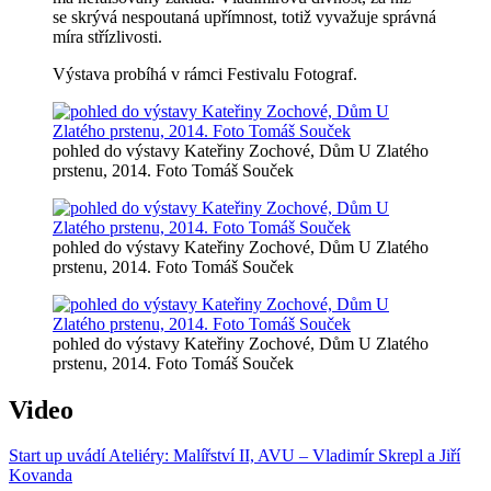
se skrývá nespoutaná upřímnost, totiž vyvažuje správná
míra střízlivosti.
Výstava probíhá v rámci Festivalu Fotograf.
pohled do výstavy Kateřiny Zochové, Dům U Zlatého
prstenu, 2014. Foto Tomáš Souček
pohled do výstavy Kateřiny Zochové, Dům U Zlatého
prstenu, 2014. Foto Tomáš Souček
pohled do výstavy Kateřiny Zochové, Dům U Zlatého
prstenu, 2014. Foto Tomáš Souček
Video
Start up uvádí Ateliéry: Malířství II, AVU – Vladimír Skrepl a Jiří
Kovanda