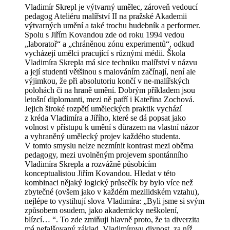
Vladimír Skrepl je výtvarný umělec, zároveň vedoucí
pedagog Ateliéru malířství II na pražské Akademii
výtvarných umění a také trochu hudebník a performer.
Spolu s Jiřím Kovandou zde od roku 1994 vedou
„laboratoř“ a „chráněnou zónu experimentů“, odkud
vycházejí umělci pracující s různými médii. Škola
Vladimíra Skrepla má sice techniku malířství v názvu
a její studenti většinou s malováním začínají, není ale
výjimkou, že při absolutoriu končí v ne-malířských
polohách či na hraně umění. Dobrým příkladem jsou
letošní diplomanti, mezi ně patří i Kateřina Zochová.
Jejich široké rozpětí uměleckých praktik vychází
z kréda Vladimíra a Jiřího, které se dá popsat jako
volnost v přístupu k umění s důrazem na vlastní názor
a vyhraněný umělecký projev každého studenta.
V tomto smyslu nelze nezmínit kontrast mezi oběma
pedagogy, mezi uvolněným projevem spontánního
Vladimíra Skrepla a rozvážně působícím
konceptualistou Jiřím Kovandou. Hledat v této
kombinaci nějaký logický průsečík by bylo více než
zbytečné (ovšem jako v každém mezilidském vztahu),
nejlépe to vystihují slova Vladimíra: „Byli jsme si svým
způsobem osudem, jako akademicky neškolení,
blízcí… “. To zde zmiňuji hlavně proto, že ta diverzita
má nefalšovaný základ. Vladimírovu divnost, za níž