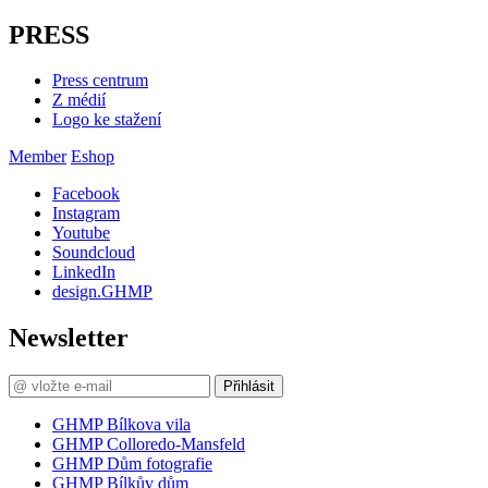
PRESS
Press centrum
Z médií
Logo ke stažení
Member
Eshop
Facebook
Instagram
Youtube
Soundcloud
LinkedIn
design.GHMP
Newsletter
Přihlásit
GHMP Bílkova vila
GHMP Colloredo-Mansfeld
GHMP Dům fotografie
GHMP Bílkův dům