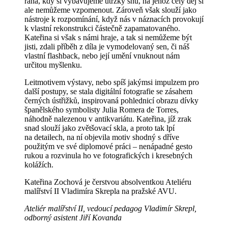
rána, kdy si vybavujeme útržky snu, na jehož celý děj si
ale nemůžeme vzpomenout. Zároveň však slouží jako
nástroje k rozpomínání, když nás v náznacích provokují
k vlastní rekonstrukci částečně zapamatovaného.
Kateřina si však s námi hraje, a tak si nemůžeme být
jisti, zdali příběh z díla je vymodelovaný sen, či náš
vlastní flashback, nebo její umění vnuknout nám
určitou myšlenku.
Leitmotivem výstavy, nebo spíš jakýmsi impulzem pro
další postupy, se stala digitální fotografie se zásahem
černých ústřižků, inspirovaná pohlednicí obrazu dívky
španělského symbolisty Julia Romera de Torres,
náhodně nalezenou v antikvariátu. Kateřina, jíž zrak
snad slouží jako zvětšovací skla, a proto tak lpí
na detailech, na ní objevila motiv shodný s dříve
použitým ve své diplomové práci – nenápadné gesto
rukou a rozvinula ho ve fotografických i kresebných
kolážích.
Kateřina Zochová je čerstvou absolventkou Ateliéru
malířství II Vladimíra Skrepla na pražské AVU.
Ateliér malířství II, vedoucí pedagog Vladimír Skrepl,
odborný asistent Jiří Kovanda