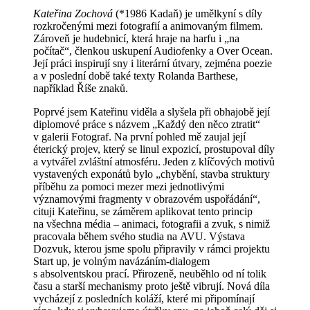
Kateřina Zochová
(*1986 Kadaň) je umělkyní s díly
rozkročenými mezi fotografií a animovaným filmem.
Zároveň je hudebnicí, která hraje na harfu i „na
počítač“, členkou uskupení Audiofenky a Over Ocean.
Její práci inspirují sny i literární útvary, zejména poezie
a v poslední době také texty Rolanda Barthese,
například Říše znaků.
Poprvé jsem Kateřinu viděla a slyšela při obhajobě její
diplomové práce s názvem „Každý den něco ztratit“
v galerii Fotograf. Na první pohled mě zaujal její
éterický projev, který se linul expozicí, prostupoval díly
a vytvářel zvláštní atmosféru. Jeden z klíčových motivů
vystavených exponátů bylo „chybění, stavba struktury
příběhu za pomoci mezer mezi jednotlivými
významovými fragmenty v obrazovém uspořádání“,
cituji Kateřinu, se záměrem aplikovat tento princip
na všechna média – animaci, fotografii a zvuk, s nimiž
pracovala během svého studia na AVU. Výstava
Dozvuk, kterou jsme spolu připravily v rámci projektu
Start up, je volným navázáním-dialogem
s absolventskou prací. Přirozeně, neuběhlo od ní tolik
času a starší mechanismy proto ještě vibrují. Nová díla
vycházejí z posledních koláží, které mi připomínají