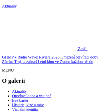
Aktuality
Zavřít
GHMP x Radio Wave: Riviéra 2026
Omezení otevírací doby
Zámku Troja a zahrad
Letní kino ve Zvonu každou středu
MENU
O galerii
Aktuality
Otevírací doba a vstupné
Bez bariér
Historie, vize a mise
Vizuální identita