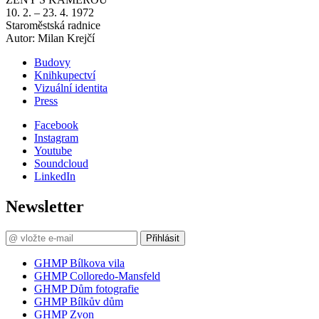
10. 2. – 23. 4. 1972
Staroměstská radnice
Autor: Milan Krejčí
Budovy
Knihkupectví
Vizuální identita
Press
Facebook
Instagram
Youtube
Soundcloud
LinkedIn
Newsletter
Přihlásit
GHMP Bílkova vila
GHMP Colloredo-Mansfeld
GHMP Dům fotografie
GHMP Bílkův dům
GHMP Zvon