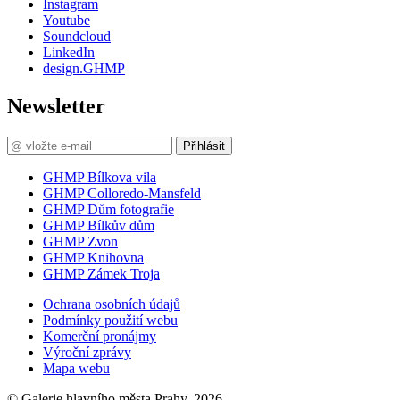
Instagram
Youtube
Soundcloud
LinkedIn
design.GHMP
Newsletter
Přihlásit
GHMP Bílkova vila
GHMP Colloredo-Mansfeld
GHMP Dům fotografie
GHMP Bílkův dům
GHMP Zvon
GHMP Knihovna
GHMP Zámek Troja
Ochrana osobních údajů
Podmínky použití webu
Komerční pronájmy
Výroční zprávy
Mapa webu
© Galerie hlavního města Prahy, 2026