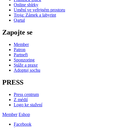
Online sbírky
Umění ve veřejném prostoru
Troja: Zámek a labyrint
Qartal
Zapojte se
Member
Patron
Partneři
Sponzoring
Stáže a praxe
Adoptuj sochu
PRESS
Press centrum
Z médií
Logo ke stažení
Member
Eshop
Facebook