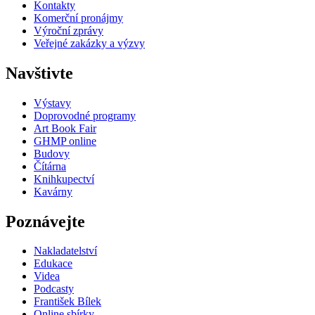
Kontakty
Komerční pronájmy
Výroční zprávy
Veřejné zakázky a výzvy
Navštivte
Výstavy
Doprovodné programy
Art Book Fair
GHMP online
Budovy
Čítárna
Knihkupectví
Kavárny
Poznávejte
Nakladatelství
Edukace
Videa
Podcasty
František Bílek
Online sbírky