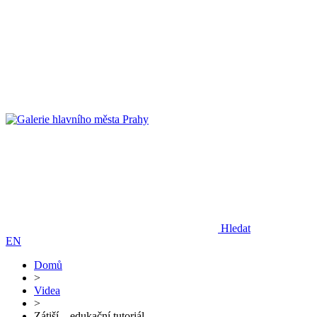
Hledat
EN
Domů
>
Videa
>
Zátiší – edukační tutoriál