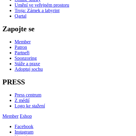
Umění ve veřejném prostoru
Troja: Zámek a labyrint
Qartal
Zapojte se
Member
Patron
Partneři
Sponzoring
Stáže a praxe
Adoptuj sochu
PRESS
Press centrum
Z médií
Logo ke stažení
Member
Eshop
Facebook
Instagram