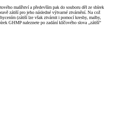
ětového malířství a především pak do souboru děl ze sbírek
avě zátiší pro jeho následné výtvarné ztvárnění. Na což
cením (zátiší lze však ztvárnit i pomocí kresby, malby,
 sbírek GHMP naleznete po zadání klíčového slova „zátiší“