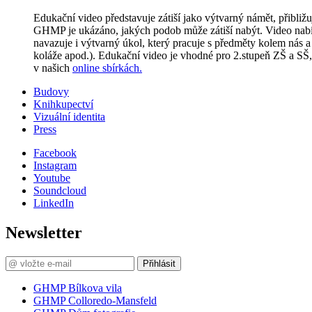
Edukační video představuje zátiší jako výtvarný námět, přibližu
GHMP je ukázáno, jakých podob může zátiší nabýt. Video nabízí
navazuje i výtvarný úkol, který pracuje s předměty kolem nás 
koláže apod.). Edukační video je vhodné pro 2.stupeň ZŠ a SŠ, a
v našich
online sbírkách.
Budovy
Knihkupectví
Vizuální identita
Press
Facebook
Instagram
Youtube
Soundcloud
LinkedIn
Newsletter
Přihlásit
GHMP Bílkova vila
GHMP Colloredo-Mansfeld