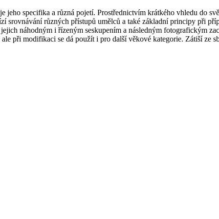
je jeho specifika a různá pojetí. Prostřednictvím krátkého vhledu do sv
 srovnávání různých přístupů umělců a také základní principy při přípr
a jejich náhodným i řízeným seskupením a následným fotografickým zachy
le při modifikaci se dá použít i pro další věkové kategorie. Zátiší ze