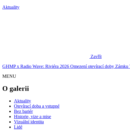
Aktuality
Zavřít
GHMP x Radio Wave: Riviéra 2026
Omezení otevírací doby Zámku 
MENU
O galerii
Aktuality
Otevírací doba a vstupné
Bez bariér
Historie, vize a mise
Vizuální identita
Lidé