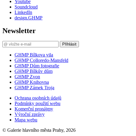
Youtube
Soundcloud
LinkedIn
design.GHMP
Newsletter
Přihlásit
GHMP Bílkova vila
GHMP Colloredo-Mansfeld
GHMP Dům fotografie
GHMP Bílkův dům
GHMP Zvon
GHMP Knihovna
GHMP Zámek Troja
Ochrana osobních údajů
Podmínky použití webu
Komerční pronájmy
Výroční zprávy
Mapa webu
© Galerie hlavního města Prahy, 2026