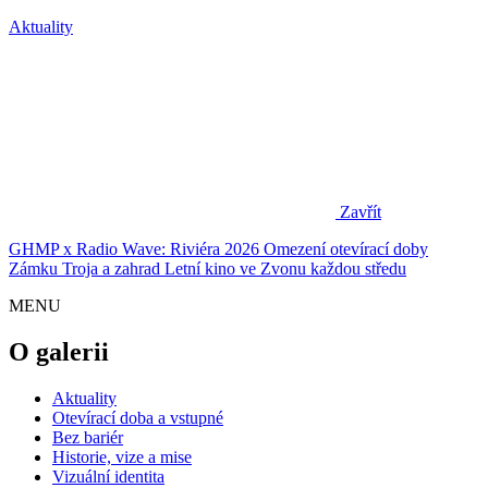
Aktuality
Zavřít
GHMP x Radio Wave: Riviéra 2026
Omezení otevírací doby
Zámku Troja a zahrad
Letní kino ve Zvonu každou středu
MENU
O galerii
Aktuality
Otevírací doba a vstupné
Bez bariér
Historie, vize a mise
Vizuální identita