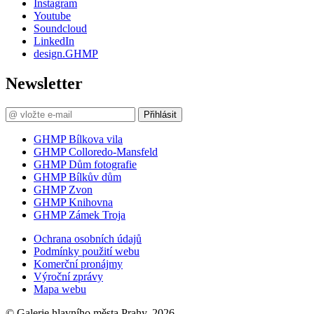
Instagram
Youtube
Soundcloud
LinkedIn
design.GHMP
Newsletter
Přihlásit
GHMP Bílkova vila
GHMP Colloredo-Mansfeld
GHMP Dům fotografie
GHMP Bílkův dům
GHMP Zvon
GHMP Knihovna
GHMP Zámek Troja
Ochrana osobních údajů
Podmínky použití webu
Komerční pronájmy
Výroční zprávy
Mapa webu
© Galerie hlavního města Prahy, 2026