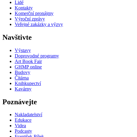
Lidé
Kontakty
Komerční pronájmy
Výroční zprávy
Veřejné zakázky a výzvy
Navštivte
Výstavy
Doprovodné programy
Art Book Fair
GHMP online
Budovy
Čítárna
Knihkupectví
Kavárny
Poznávejte
Nakladatelství
Edukace
Videa
Podcasty
František Bílek