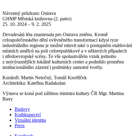
Návratný průzkum: Ostrava
GHMP Městská knihovna (2. patro)
25. 10. 2024 – 9. 2. 2025
Devadesátá léta znamenala pro Ostravu změnu. Kromě
celospolečenského dění ovlivněného transformací kdysi ryze
industriálního regionu je možné mluvit také o postupném etablování
místních umělců na poli celorepublikové a v některých případech
i středoevropské scény. To vše spoluutvářelo vznik jednoho
z nejvýraznějších lokálně kulturních center a podnítilo proměnu
institucionálního zázemí i podmínky samotné tvorby.
Kurátoři: Martin Netočný, Tomáš Knoflíček
Architektka: Kateřina Radakulan
Výstava se koná pod záštitou ministra kultury ČR Mgr. Martina
Baxy
Budovy
Knihkupectví
Vizuální identita
Press
Facebook