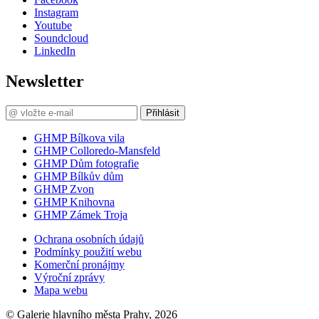
Instagram
Youtube
Soundcloud
LinkedIn
Newsletter
Přihlásit
GHMP Bílkova vila
GHMP Colloredo-Mansfeld
GHMP Dům fotografie
GHMP Bílkův dům
GHMP Zvon
GHMP Knihovna
GHMP Zámek Troja
Ochrana osobních údajů
Podmínky použití webu
Komerční pronájmy
Výroční zprávy
Mapa webu
© Galerie hlavního města Prahy, 2026