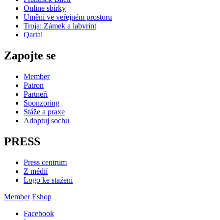
Online sbírky
Umění ve veřejném prostoru
Troja: Zámek a labyrint
Qartal
Zapojte se
Member
Patron
Partneři
Sponzoring
Stáže a praxe
Adoptuj sochu
PRESS
Press centrum
Z médií
Logo ke stažení
Member
Eshop
Facebook