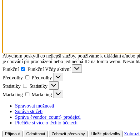
Abychom poskytli co nejlepší služby, používáme k ukládání a/nebo př
je chování při procházení nebo jedinečná ID na tomto webu. Nesouhlas
Funkční
Funkční
Vždy aktivní
Předvolby
Předvolby
Statistiky
Statistiky
Marketing
Marketing
Spravovat možnosti
Správa služeb
Správa {vendor_count} prodejců
Přečtěte si více o těchto účelech
Zobrazi
Přijmout
Odmítnout
Zobrazit předvolby
Uložit předvolby