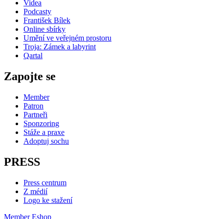
Videa
Podcasty
František Bílek
Online sbírky
Umění ve veřejném prostoru
Troja: Zámek a labyrint
Qartal
Zapojte se
Member
Patron
Partneři
Sponzoring
Stáže a praxe
Adoptuj sochu
PRESS
Press centrum
Z médií
Logo ke stažení
Member
Eshop