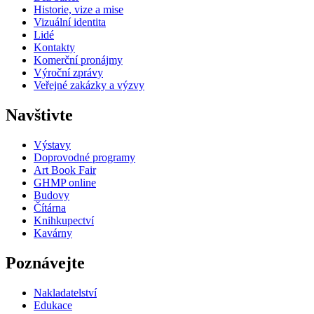
Historie, vize a mise
Vizuální identita
Lidé
Kontakty
Komerční pronájmy
Výroční zprávy
Veřejné zakázky a výzvy
Navštivte
Výstavy
Doprovodné programy
Art Book Fair
GHMP online
Budovy
Čítárna
Knihkupectví
Kavárny
Poznávejte
Nakladatelství
Edukace