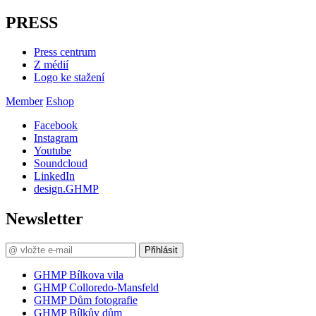
PRESS
Press centrum
Z médií
Logo ke stažení
Member
Eshop
Facebook
Instagram
Youtube
Soundcloud
LinkedIn
design.GHMP
Newsletter
Přihlásit
GHMP Bílkova vila
GHMP Colloredo-Mansfeld
GHMP Dům fotografie
GHMP Bílkův dům