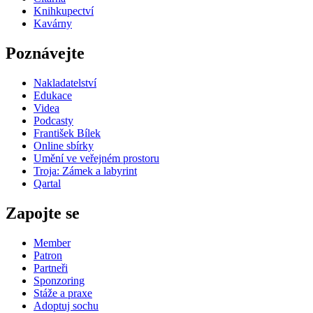
Knihkupectví
Kavárny
Poznávejte
Nakladatelství
Edukace
Videa
Podcasty
František Bílek
Online sbírky
Umění ve veřejném prostoru
Troja: Zámek a labyrint
Qartal
Zapojte se
Member
Patron
Partneři
Sponzoring
Stáže a praxe
Adoptuj sochu