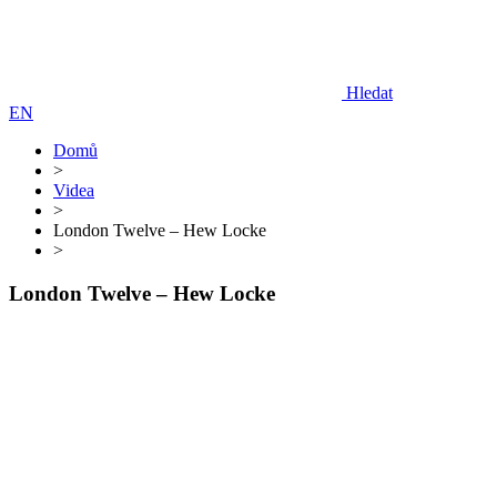
Hledat
EN
Domů
>
Videa
>
London Twelve – Hew Locke
>
London Twelve – Hew Locke