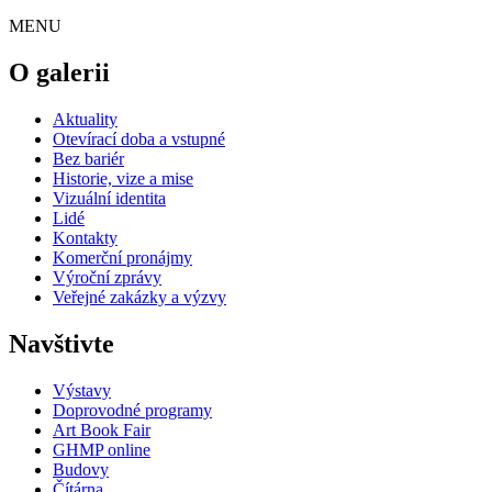
MENU
O galerii
Aktuality
Otevírací doba a vstupné
Bez bariér
Historie, vize a mise
Vizuální identita
Lidé
Kontakty
Komerční pronájmy
Výroční zprávy
Veřejné zakázky a výzvy
Navštivte
Výstavy
Doprovodné programy
Art Book Fair
GHMP online
Budovy
Čítárna