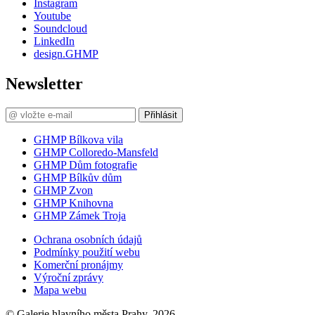
Instagram
Youtube
Soundcloud
LinkedIn
design.GHMP
Newsletter
Přihlásit
GHMP Bílkova vila
GHMP Colloredo-Mansfeld
GHMP Dům fotografie
GHMP Bílkův dům
GHMP Zvon
GHMP Knihovna
GHMP Zámek Troja
Ochrana osobních údajů
Podmínky použití webu
Komerční pronájmy
Výroční zprávy
Mapa webu
© Galerie hlavního města Prahy, 2026