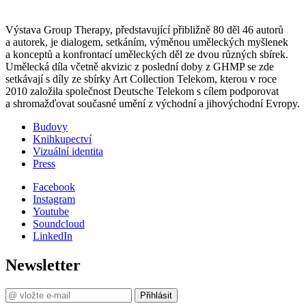
Výstava Group Therapy, představující přibližně 80 děl 46 autorů
a autorek, je dialogem, setkáním, výměnou uměleckých myšlenek
a konceptů a konfrontací uměleckých děl ze dvou různých sbírek.
Umělecká díla včetně akvizic z poslední doby z GHMP se zde
setkávají s díly ze sbírky Art Collection Telekom, kterou v roce
2010 založila společnost Deutsche Telekom s cílem podporovat
a shromažďovat současné umění z východní a jihovýchodní Evropy.
Budovy
Knihkupectví
Vizuální identita
Press
Facebook
Instagram
Youtube
Soundcloud
LinkedIn
Newsletter
Přihlásit