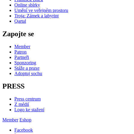
Online sbírky
Umění ve veřejném prostoru
Troja: Zámek a labyrint
Qartal
Zapojte se
Member
Patron
Partneři
Sponzoring
Stáže a praxe
Adoptuj sochu
PRESS
Press centrum
Z médií
Logo ke stažení
Member
Eshop
Facebook