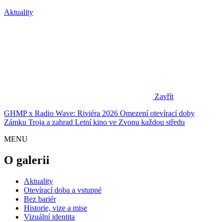
Aktuality
Zavřít
GHMP x Radio Wave: Riviéra 2026
Omezení otevírací doby
Zámku Troja a zahrad
Letní kino ve Zvonu každou středu
MENU
O galerii
Aktuality
Otevírací doba a vstupné
Bez bariér
Historie, vize a mise
Vizuální identita