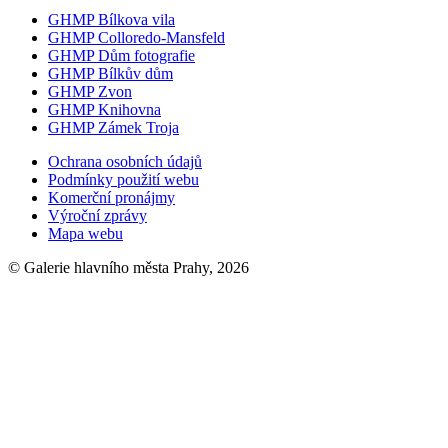
GHMP Bílkova vila
GHMP Colloredo-Mansfeld
GHMP Dům fotografie
GHMP Bílkův dům
GHMP Zvon
GHMP Knihovna
GHMP Zámek Troja
Ochrana osobních údajů
Podmínky použití webu
Komerční pronájmy
Výroční zprávy
Mapa webu
© Galerie hlavního města Prahy, 2026