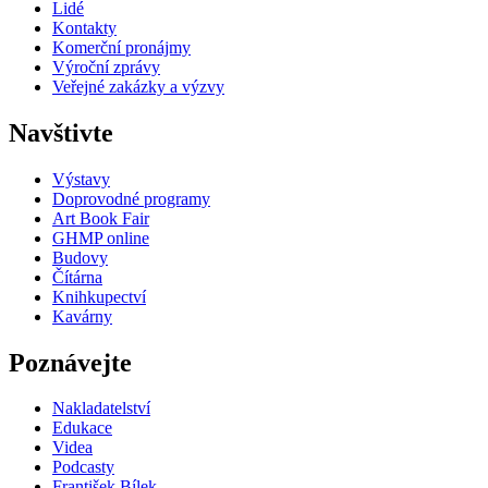
Lidé
Kontakty
Komerční pronájmy
Výroční zprávy
Veřejné zakázky a výzvy
Navštivte
Výstavy
Doprovodné programy
Art Book Fair
GHMP online
Budovy
Čítárna
Knihkupectví
Kavárny
Poznávejte
Nakladatelství
Edukace
Videa
Podcasty
František Bílek