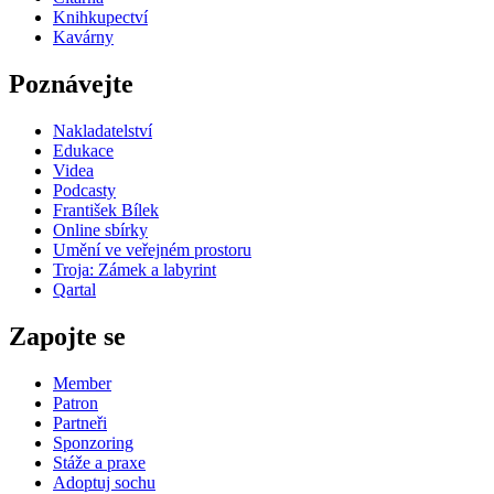
Knihkupectví
Kavárny
Poznávejte
Nakladatelství
Edukace
Videa
Podcasty
František Bílek
Online sbírky
Umění ve veřejném prostoru
Troja: Zámek a labyrint
Qartal
Zapojte se
Member
Patron
Partneři
Sponzoring
Stáže a praxe
Adoptuj sochu