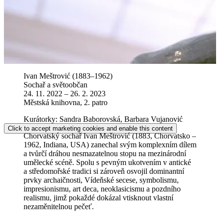
Ivan Meštrović (1883–1962)
Sochař a světoobčan
24. 11. 2022 – 26. 2. 2023
Městská knihovna, 2. patro
Kurátorky: Sandra Baborovská, Barbara Vujanović
Click to accept marketing cookies and enable this content
Chorvatský sochař Ivan Meštrović (1883, Chorvatsko –
1962, Indiana, USA) zanechal svým komplexním dílem
a tvůrčí dráhou nesmazatelnou stopu na mezinárodní
umělecké scéně. Spolu s pevným ukotvením v antické
a středomořské tradici si zároveň osvojil dominantní
prvky archaičnosti, Vídeňské secese, symbolismu,
impresionismu, art deca, neoklasicismu a pozdního
realismu, jimž pokaždé dokázal vtisknout vlastní
nezaměnitelnou pečeť.