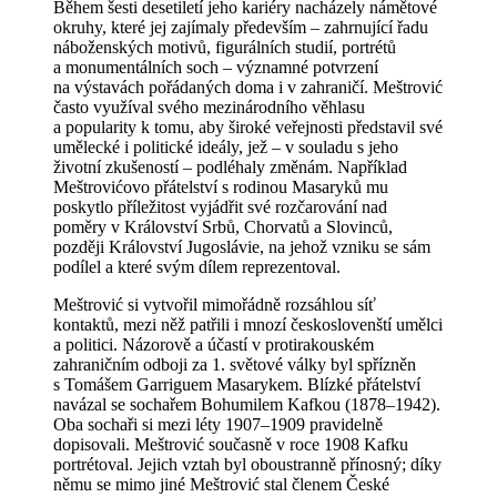
Během šesti desetiletí jeho kariéry nacházely námětové
okruhy, které jej zajímaly především – zahrnující řadu
náboženských motivů, figurálních studií, portrétů
a monumentálních soch – významné potvrzení
na výstavách pořádaných doma i v zahraničí. Meštrović
často využíval svého mezinárodního věhlasu
a popularity k tomu, aby široké veřejnosti představil své
umělecké i politické ideály, jež – v souladu s jeho
životní zkušeností – podléhaly změnám. Například
Meštrovićovo přátelství s rodinou Masaryků mu
poskytlo příležitost vyjádřit své rozčarování nad
poměry v Království Srbů, Chorvatů a Slovinců,
později Království Jugoslávie, na jehož vzniku se sám
podílel a které svým dílem reprezentoval.
Meštrović si vytvořil mimořádně rozsáhlou síť
kontaktů, mezi něž patřili i mnozí českoslovenští umělci
a politici. Názorově a účastí v protirakouském
zahraničním odboji za 1. světové války byl spřízněn
s Tomášem Garriguem Masarykem. Blízké přátelství
navázal se sochařem Bohumilem Kafkou (1878–1942).
Oba sochaři si mezi léty 1907–1909 pravidelně
dopisovali. Meštrović současně v roce 1908 Kafku
portrétoval. Jejich vztah byl oboustranně přínosný; díky
němu se mimo jiné Meštrović stal členem České