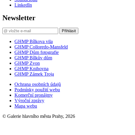
LinkedIn
Newsletter
Přihlásit
GHMP Bílkova vila
GHMP Colloredo-Mansfeld
GHMP Dům fotografie
GHMP Bílkův dům
GHMP Zvon
GHMP Knihovna
GHMP Zámek Troja
Ochrana osobních údajů
Podmínky použití webu
Komerční pronájmy
Výroční zprávy
Mapa webu
© Galerie hlavního města Prahy, 2026