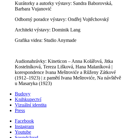
Kurátorky a autorky výstavy: Sandra Baborovská,
Barbara Vujanović
Odborný poradce výstavy: Ondřej Vojtěchovský
Architekt výstavy: Dominik Lang
Grafika videa: Studio Anymade
Audionahrávky: Kineticon – Anna Kolářová, Jitka
Kostelníková, Tereza Lišková, Hana Malaníková |
korespondence Ivana Meštroviće a Růženy Zátkové
(1912‒1923) | z pamětí Ivana Meštroviće, Na návštěvě
u Masaryka (1923)
Budovy
Knihkupectví
Vizuální identita
Press
Facebook
Instagram
Youtube
Soundcloud