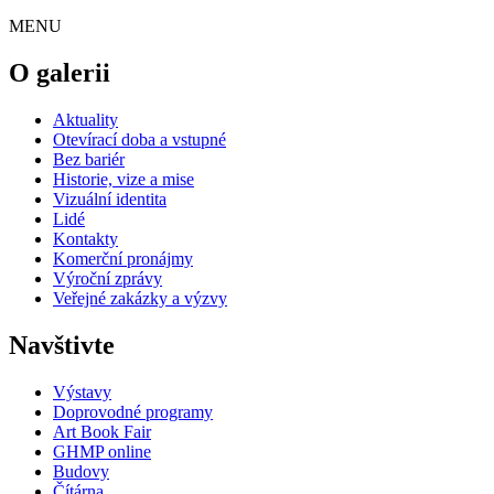
MENU
O galerii
Aktuality
Otevírací doba a vstupné
Bez bariér
Historie, vize a mise
Vizuální identita
Lidé
Kontakty
Komerční pronájmy
Výroční zprávy
Veřejné zakázky a výzvy
Navštivte
Výstavy
Doprovodné programy
Art Book Fair
GHMP online
Budovy
Čítárna