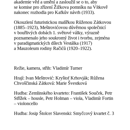
akademie věd a umění a zasloužil se o to, aby
se komise pro zřízení Žižkova pomníku na Vítkově
nakonec rozhodla pro Kafkův návrh (1933).
Okouzlení futuristickou malířkou Růženou Zátkovou
(1885–1923), Meštrovićovou důvěrnou společnicí
v bouřlivých dobách 1. světové války, výrazně
poznamenalo jeho soukromý život i tvorbu, zejména
v paradigmatických dílech Vestálka (1917)
a Mauzoleum rodiny Račićů (1920–1922).
Režie, kamera, střih: Vladimír Turner
Hrají: Ivan Meštrović: Kryštof Krhovják; Růžena
Chvoščinská Zátková: Marie Švestková
Hudba: Zemlinského kvarteto: František Souček, Petr
Střížek – housle, Petr Holman – viola, Vladimír Fortin
– violoncello
Hudba: Josip Štolcer Slavenski: Smyčcový kvartet č. 3