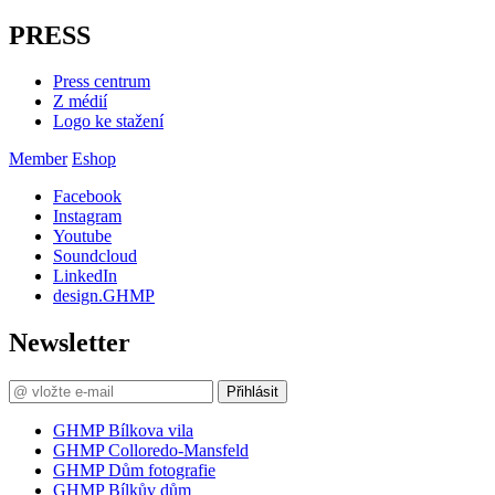
PRESS
Press centrum
Z médií
Logo ke stažení
Member
Eshop
Facebook
Instagram
Youtube
Soundcloud
LinkedIn
design.GHMP
Newsletter
Přihlásit
GHMP Bílkova vila
GHMP Colloredo-Mansfeld
GHMP Dům fotografie
GHMP Bílkův dům