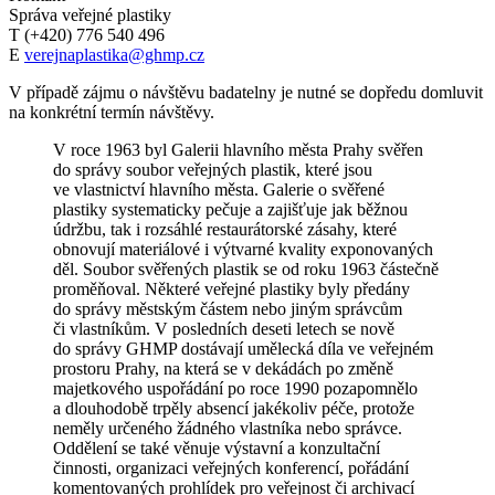
Správa veřejné plastiky
T (+420) 776 540 496
E
verejnaplastika@ghmp.cz
V případě zájmu o návštěvu badatelny je nutné se dopředu domluvit
na konkrétní termín návštěvy.
V roce 1963 byl Galerii hlavního města Prahy svěřen
do správy soubor veřejných plastik, které jsou
ve vlastnictví hlavního města. Galerie o svěřené
plastiky systematicky pečuje a zajišťuje jak běžnou
údržbu, tak i rozsáhlé restaurátorské zásahy, které
obnovují materiálové i výtvarné kvality exponovaných
děl. Soubor svěřených plastik se od roku 1963 částečně
proměňoval. Některé veřejné plastiky byly předány
do správy městským částem nebo jiným správcům
či vlastníkům. V posledních deseti letech se nově
do správy GHMP dostávají umělecká díla ve veřejném
prostoru Prahy, na která se v dekádách po změně
majetkového uspořádání po roce 1990 pozapomnělo
a dlouhodobě trpěly absencí jakékoliv péče, protože
neměly určeného žádného vlastníka nebo správce.
Oddělení se také věnuje výstavní a konzultační
činnosti, organizaci veřejných konferencí, pořádání
komentovaných prohlídek pro veřejnost či archivací