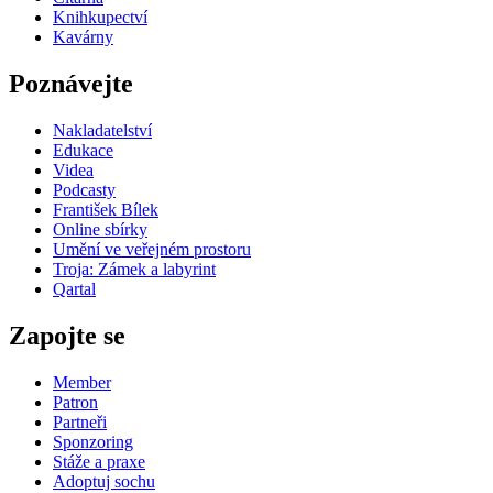
Knihkupectví
Kavárny
Poznávejte
Nakladatelství
Edukace
Videa
Podcasty
František Bílek
Online sbírky
Umění ve veřejném prostoru
Troja: Zámek a labyrint
Qartal
Zapojte se
Member
Patron
Partneři
Sponzoring
Stáže a praxe
Adoptuj sochu