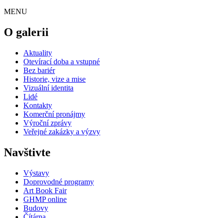
MENU
O galerii
Aktuality
Otevírací doba a vstupné
Bez bariér
Historie, vize a mise
Vizuální identita
Lidé
Kontakty
Komerční pronájmy
Výroční zprávy
Veřejné zakázky a výzvy
Navštivte
Výstavy
Doprovodné programy
Art Book Fair
GHMP online
Budovy
Čítárna