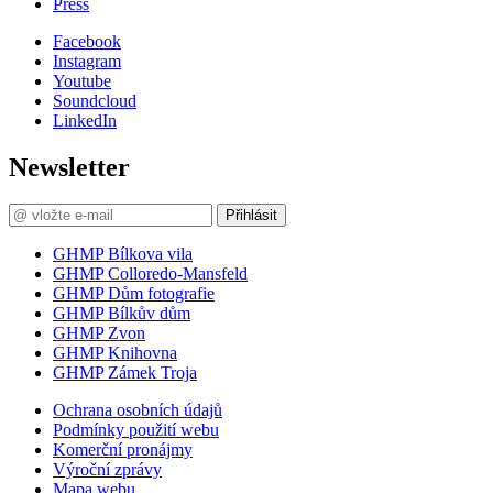
Press
Facebook
Instagram
Youtube
Soundcloud
LinkedIn
Newsletter
Přihlásit
GHMP Bílkova vila
GHMP Colloredo-Mansfeld
GHMP Dům fotografie
GHMP Bílkův dům
GHMP Zvon
GHMP Knihovna
GHMP Zámek Troja
Ochrana osobních údajů
Podmínky použití webu
Komerční pronájmy
Výroční zprávy
Mapa webu