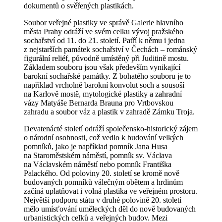
dokumentů o svěřených plastikách.
Soubor veřejné plastiky ve správě Galerie hlavního
města Prahy odráží ve svém celku vývoj pražského
sochařství od 11. do 21. století. Patří k němu i jedna
z nejstarších památek sochařství v Čechách – románský
figurální reliéf, původně umístěný při Juditině mostu.
Základem souboru jsou však především vynikající
barokní sochařské památky. Z bohatého souboru je to
například vrcholně barokní konvolut soch a sousoší
na Karlově mostě, mytologické plastiky a zahradní
vázy Matyáše Bernarda Brauna pro Vrtbovskou
zahradu a soubor váz a plastik v zahradě Zámku Troja.
Devatenácté století odráží společensko-historický zájem
o národní osobnosti, což vedlo k budování velkých
pomníků, jako je například pomník Jana Husa
na Staroměstském náměstí, pomník sv. Václava
na Václavském náměstí nebo pomník Františka
Palackého. Od poloviny 20. století se kromě nově
budovaných pomníků válečným obětem a hrdinům
začíná uplatňovat i volná plastika ve veřejném prostoru.
Největší podporu státu v druhé polovině 20. století
mělo umísťování uměleckých děl do nově budovaných
urbanistických celků a veřejných budov. Mezi