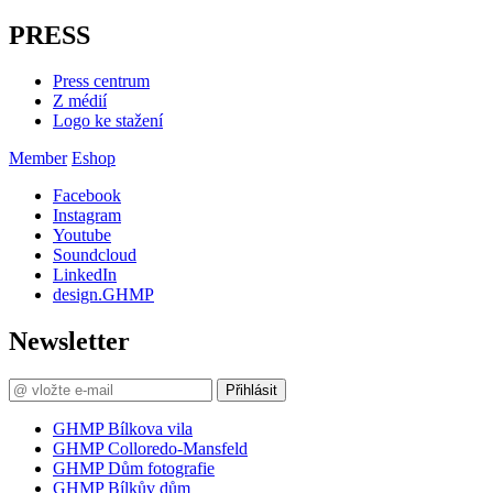
PRESS
Press centrum
Z médií
Logo ke stažení
Member
Eshop
Facebook
Instagram
Youtube
Soundcloud
LinkedIn
design.GHMP
Newsletter
Přihlásit
GHMP Bílkova vila
GHMP Colloredo-Mansfeld
GHMP Dům fotografie
GHMP Bílkův dům