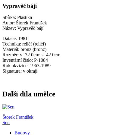
Vypravěč bájí
Sbírka: Plastika
Autor: Štorek František
Název: Vypravěč bájí
Datace: 1981
Technika: reliéf (reliéf)
Materiál: bronz (bronz)
Rozměr: v=32.0cm; s=42.0cm
Inventární číslo: P-1084
Rok akvizice: 1963-1989
Signatura: v okraji
Další díla umělce
Štorek František
Sen
Budovy