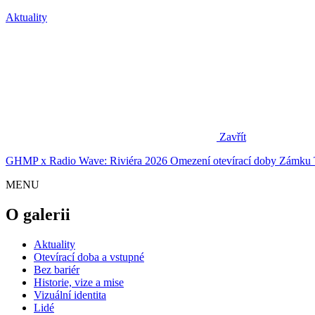
Aktuality
Zavřít
GHMP x Radio Wave: Riviéra 2026
Omezení otevírací doby Zámku 
MENU
O galerii
Aktuality
Otevírací doba a vstupné
Bez bariér
Historie, vize a mise
Vizuální identita
Lidé