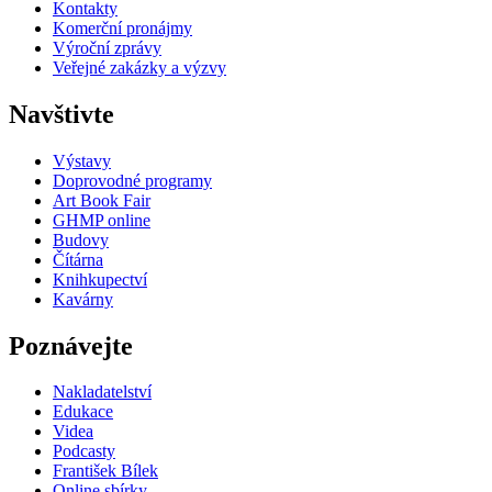
Kontakty
Komerční pronájmy
Výroční zprávy
Veřejné zakázky a výzvy
Navštivte
Výstavy
Doprovodné programy
Art Book Fair
GHMP online
Budovy
Čítárna
Knihkupectví
Kavárny
Poznávejte
Nakladatelství
Edukace
Videa
Podcasty
František Bílek
Online sbírky