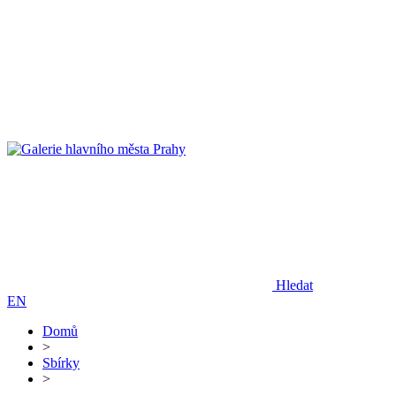
Hledat
EN
Domů
>
Sbírky
>