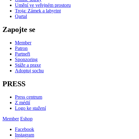
Umění ve veřejném prostoru
Troja: Zámek a labyrint
Qartal
Zapojte se
Member
Patron
Partneři
Sponzoring
Stáže a praxe
Adoptuj sochu
PRESS
Press centrum
Z médií
Logo ke stažení
Member
Eshop
Facebook
Instagram