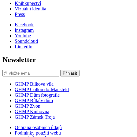
Knihkupectví
Vizuální identita
Press
Facebook
Instagram
Youtube
Soundcloud
LinkedIn
Newsletter
Přihlásit
GHMP Bílkova vila
GHMP Colloredo-Mansfeld
GHMP Dům fotografie
GHMP Bílkův dům
GHMP Zvon
GHMP Knihovna
GHMP Zámek Troja
Ochrana osobních údajů
Podmínky použití webu