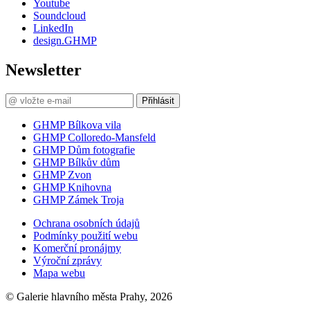
Youtube
Soundcloud
LinkedIn
design.GHMP
Newsletter
Přihlásit
GHMP Bílkova vila
GHMP Colloredo-Mansfeld
GHMP Dům fotografie
GHMP Bílkův dům
GHMP Zvon
GHMP Knihovna
GHMP Zámek Troja
Ochrana osobních údajů
Podmínky použití webu
Komerční pronájmy
Výroční zprávy
Mapa webu
© Galerie hlavního města Prahy, 2026