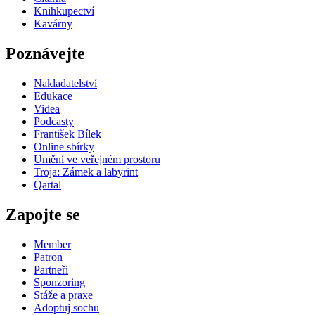
Knihkupectví
Kavárny
Poznávejte
Nakladatelství
Edukace
Videa
Podcasty
František Bílek
Online sbírky
Umění ve veřejném prostoru
Troja: Zámek a labyrint
Qartal
Zapojte se
Member
Patron
Partneři
Sponzoring
Stáže a praxe
Adoptuj sochu