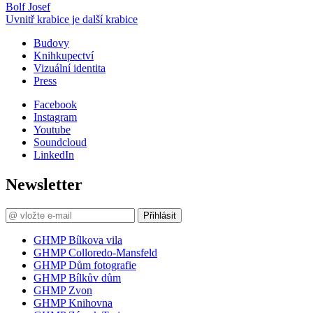
Bolf Josef
Uvnitř krabice je další krabice
Budovy
Knihkupectví
Vizuální identita
Press
Facebook
Instagram
Youtube
Soundcloud
LinkedIn
Newsletter
Přihlásit
GHMP Bílkova vila
GHMP Colloredo-Mansfeld
GHMP Dům fotografie
GHMP Bílkův dům
GHMP Zvon
GHMP Knihovna