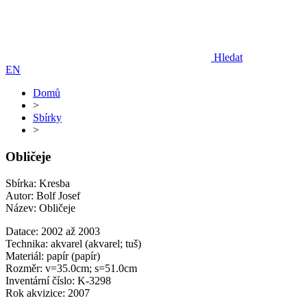
Hledat
EN
Domů
>
Sbírky
>
Obličeje
Sbírka: Kresba
Autor: Bolf Josef
Název: Obličeje
Datace: 2002 až 2003
Technika: akvarel (akvarel; tuš)
Materiál: papír (papír)
Rozměr: v=35.0cm; s=51.0cm
Inventární číslo: K-3298
Rok akvizice: 2007