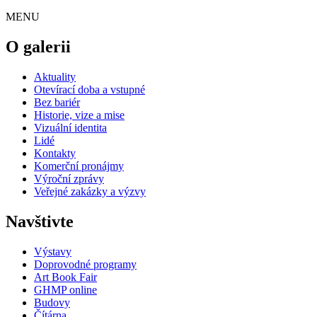
MENU
O galerii
Aktuality
Otevírací doba a vstupné
Bez bariér
Historie, vize a mise
Vizuální identita
Lidé
Kontakty
Komerční pronájmy
Výroční zprávy
Veřejné zakázky a výzvy
Navštivte
Výstavy
Doprovodné programy
Art Book Fair
GHMP online
Budovy
Čítárna