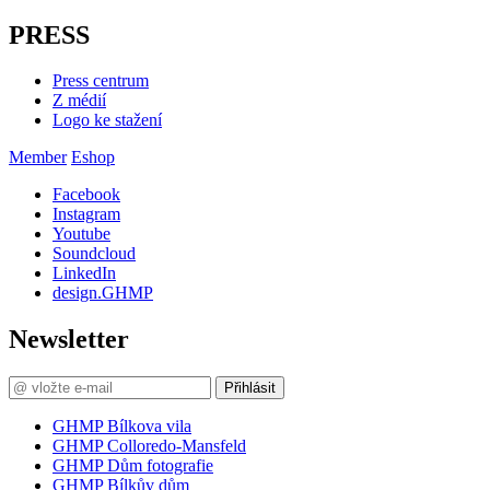
PRESS
Press centrum
Z médií
Logo ke stažení
Member
Eshop
Facebook
Instagram
Youtube
Soundcloud
LinkedIn
design.GHMP
Newsletter
Přihlásit
GHMP Bílkova vila
GHMP Colloredo-Mansfeld
GHMP Dům fotografie
GHMP Bílkův dům