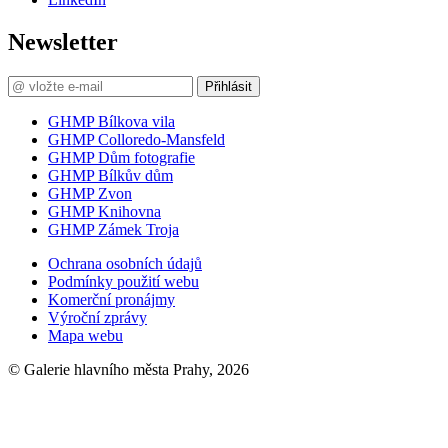
Newsletter
Přihlásit
GHMP Bílkova vila
GHMP Colloredo-Mansfeld
GHMP Dům fotografie
GHMP Bílkův dům
GHMP Zvon
GHMP Knihovna
GHMP Zámek Troja
Ochrana osobních údajů
Podmínky použití webu
Komerční pronájmy
Výroční zprávy
Mapa webu
© Galerie hlavního města Prahy, 2026