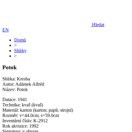
Hledat
EN
Domů
>
Sbírky
>
Potok
Sbírka: Kresba
Autor: Adámek Alfréd
Název: Potok
Datace: 1941
Technika: kvaš (kvaš)
Materiál: karton (karton; papír, strojní)
Rozměr: v=44.0cm; s=59.0cm
Inventární číslo: K-2912
Rok akvizice: 1992
Signatura: v obraze