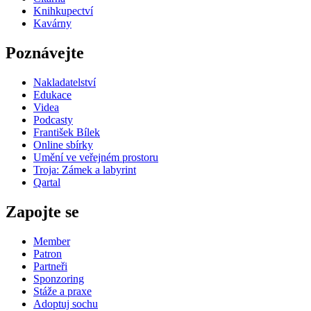
Knihkupectví
Kavárny
Poznávejte
Nakladatelství
Edukace
Videa
Podcasty
František Bílek
Online sbírky
Umění ve veřejném prostoru
Troja: Zámek a labyrint
Qartal
Zapojte se
Member
Patron
Partneři
Sponzoring
Stáže a praxe
Adoptuj sochu