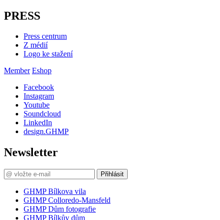
PRESS
Press centrum
Z médií
Logo ke stažení
Member
Eshop
Facebook
Instagram
Youtube
Soundcloud
LinkedIn
design.GHMP
Newsletter
Přihlásit
GHMP Bílkova vila
GHMP Colloredo-Mansfeld
GHMP Dům fotografie
GHMP Bílkův dům