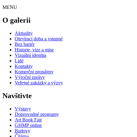
MENU
O galerii
Aktuality
Otevírací doba a vstupné
Bez bariér
Historie, vize a mise
Vizuální identita
Lidé
Kontakty
Komerční pronájmy
Výroční zprávy
Veřejné zakázky a výzvy
Navštivte
Výstavy
Doprovodné programy
Art Book Fair
GHMP online
Budovy
Čítárna