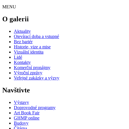
MENU
O galerii
Aktuality
Otevírací doba a vstupné
Bez bariér
Historie, vize a mise
Vizuální identita
Lidé
Kontakty
Komerční pronájmy
Výroční zprávy
Veřejné zakázky a výzvy
Navštivte
Výstavy
Doprovodné programy
Art Book Fair
GHMP online
Budovy
Čítárna