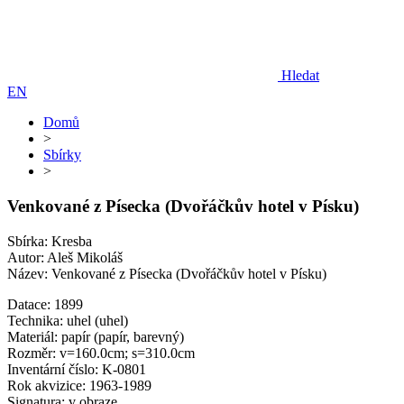
Hledat
EN
Domů
>
Sbírky
>
Venkované z Písecka (Dvořáčkův hotel v Písku)
Sbírka: Kresba
Autor: Aleš Mikoláš
Název: Venkované z Písecka (Dvořáčkův hotel v Písku)
Datace: 1899
Technika: uhel (uhel)
Materiál: papír (papír, barevný)
Rozměr: v=160.0cm; s=310.0cm
Inventární číslo: K-0801
Rok akvizice: 1963-1989
Signatura: v obraze