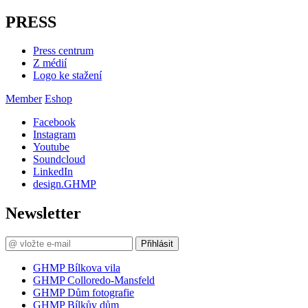
PRESS
Press centrum
Z médií
Logo ke stažení
Member
Eshop
Facebook
Instagram
Youtube
Soundcloud
LinkedIn
design.GHMP
Newsletter
Přihlásit
GHMP Bílkova vila
GHMP Colloredo-Mansfeld
GHMP Dům fotografie
GHMP Bílkův dům