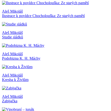
Aleš Mikoláš
Ilustrace k povídce Chocholouška: Ze starých pamětí
Aleš Mikoláš
Studie sládků
Aleš Mikoláš
Podobizna K. H. Máchy
Aleš Mikoláš
Kresba k Živlům
Aleš Mikoláš
Zabijačka