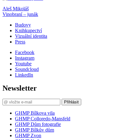
Aleš Mikoláš
Vinobraní – junák
Budovy
Knihkupectví
Vizuální identita
Press
Facebook
Instagram
Youtube
Soundcloud
LinkedIn
Newsletter
Přihlásit
GHMP Bílkova vila
GHMP Colloredo-Mansfeld
GHMP Dům fotografie
GHMP Bílkův dům
GHMP Zvon