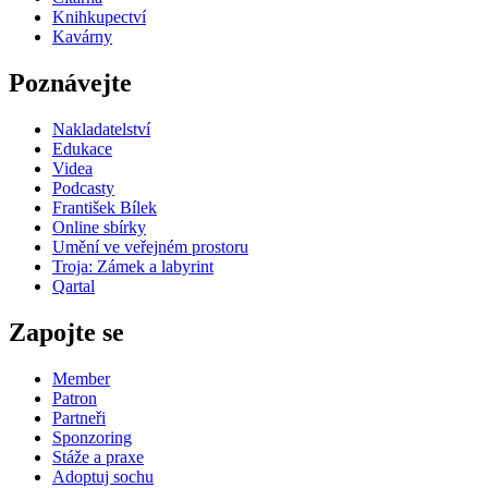
Knihkupectví
Kavárny
Poznávejte
Nakladatelství
Edukace
Videa
Podcasty
František Bílek
Online sbírky
Umění ve veřejném prostoru
Troja: Zámek a labyrint
Qartal
Zapojte se
Member
Patron
Partneři
Sponzoring
Stáže a praxe
Adoptuj sochu