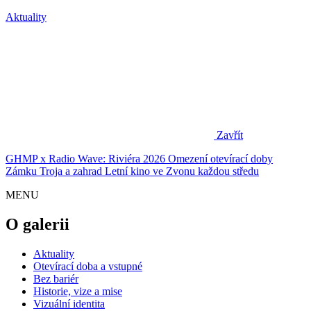
Aktuality
Zavřít
GHMP x Radio Wave: Riviéra 2026
Omezení otevírací doby
Zámku Troja a zahrad
Letní kino ve Zvonu každou středu
MENU
O galerii
Aktuality
Otevírací doba a vstupné
Bez bariér
Historie, vize a mise
Vizuální identita