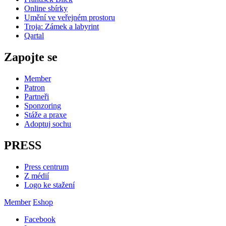
Online sbírky
Umění ve veřejném prostoru
Troja: Zámek a labyrint
Qartal
Zapojte se
Member
Patron
Partneři
Sponzoring
Stáže a praxe
Adoptuj sochu
PRESS
Press centrum
Z médií
Logo ke stažení
Member
Eshop
Facebook