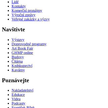
Lidé
Kontakty
Komerční pronájmy
Výroční zprávy
Veřejné zakázky a výzvy
Navštivte
Výstavy
Doprovodné programy
Art Book Fair
GHMP online
Budovy
Čítárna
Knihkupectví
Kavárny
Poznávejte
Nakladatelství
Edukace
Videa
Podcasty
František Bílek