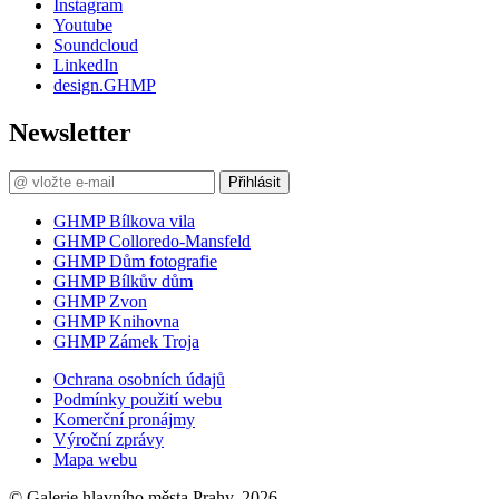
Instagram
Youtube
Soundcloud
LinkedIn
design.GHMP
Newsletter
Přihlásit
GHMP Bílkova vila
GHMP Colloredo-Mansfeld
GHMP Dům fotografie
GHMP Bílkův dům
GHMP Zvon
GHMP Knihovna
GHMP Zámek Troja
Ochrana osobních údajů
Podmínky použití webu
Komerční pronájmy
Výroční zprávy
Mapa webu
© Galerie hlavního města Prahy, 2026