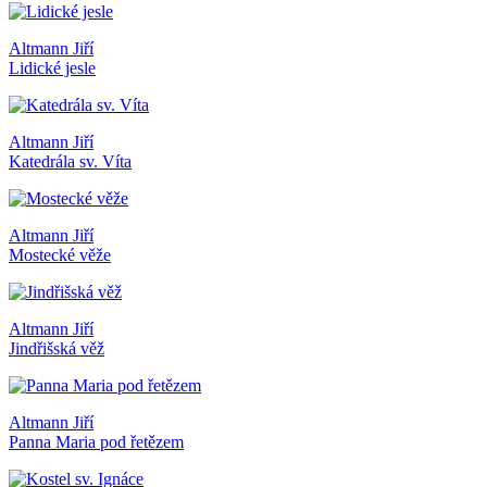
Altmann Jiří
Lidické jesle
Altmann Jiří
Katedrála sv. Víta
Altmann Jiří
Mostecké věže
Altmann Jiří
Jindřišská věž
Altmann Jiří
Panna Maria pod řetězem