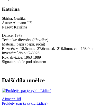
Kateřina
Sbírka: Grafika
Autor: Altmann Jiří
Název: Kateřina
Datace: 1978
Technika: dřevořez (dřevořez)
Materiál: papír (papír, ruční)
Rozměr: v=18.5cm; s=27.6cm; sd.=210.0mm; vd.=158.0mm
Inventární číslo: G-3026
Rok akvizice: 1963-1989
Signatura: dole pod obrazem
Další díla umělce
Altmann Jiří
Prokletý spár (z cyklu Lidice)