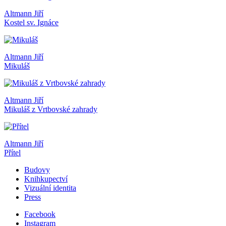
Altmann Jiří
Kostel sv. Ignáce
Altmann Jiří
Mikuláš
Altmann Jiří
Mikuláš z Vrtbovské zahrady
Altmann Jiří
Přítel
Budovy
Knihkupectví
Vizuální identita
Press
Facebook
Instagram