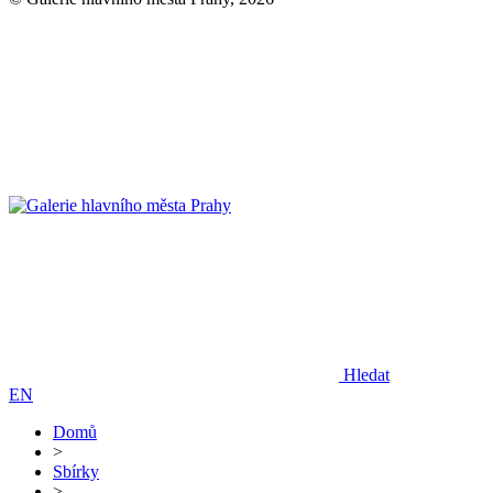
Hledat
EN
Domů
>
Sbírky
>