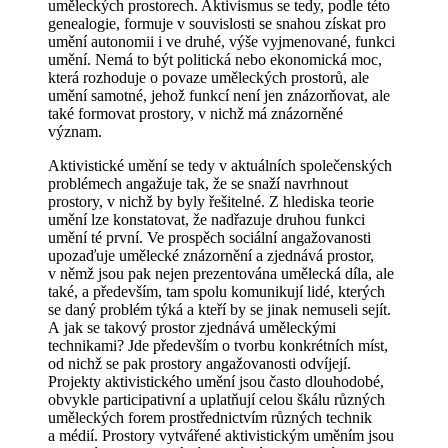
uměleckých prostorech. Aktivismus se tedy, podle této
genealogie, formuje v souvislosti se snahou získat pro
umění autonomii i ve druhé, výše vyjmenované, funkci
umění. Nemá to být politická nebo ekonomická moc,
která rozhoduje o povaze uměleckých prostorů, ale
umění samotné, jehož funkcí není jen znázorňovat, ale
také formovat prostory, v nichž má znázorněné
význam.
Aktivistické umění se tedy v aktuálních společenských
problémech angažuje tak, že se snaží navrhnout
prostory, v nichž by byly řešitelné. Z hlediska teorie
umění lze konstatovat, že nadřazuje druhou funkci
umění té první. Ve prospěch sociální angažovanosti
upozaďuje umělecké znázornění a zjednává prostor,
v němž jsou pak nejen prezentována umělecká díla, ale
také, a především, tam spolu komunikují lidé, kterých
se daný problém týká a kteří by se jinak nemuseli sejít.
A jak se takový prostor zjednává uměleckými
technikami? Jde především o tvorbu konkrétních míst,
od nichž se pak prostory angažovanosti odvíjejí.
Projekty aktivistického umění jsou často dlouhodobé,
obvykle participativní a uplatňují celou škálu různých
uměleckých forem prostřednictvím různých technik
a médií. Prostory vytvářené aktivistickým uměním jsou