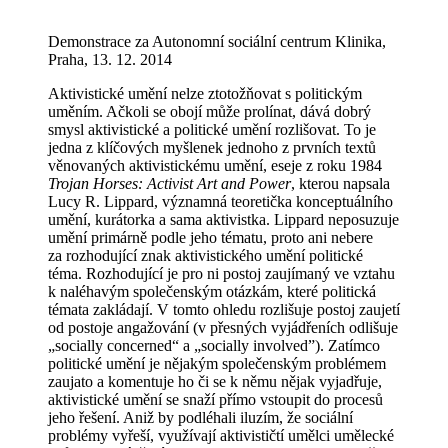
Demonstrace za Autonomní sociální centrum Klinika,
Praha, 13. 12. 2014
Aktivistické umění nelze ztotožňovat s politickým
uměním. Ačkoli se obojí může prolínat, dává dobrý
smysl aktivistické a politické umění rozlišovat. To je
jedna z klíčových myšlenek jednoho z prvních textů
věnovaných aktivistickému umění, eseje z roku 1984
Trojan Horses: Activist Art and Power
, kterou napsala
Lucy R. Lippard, významná teoretička konceptuálního
umění, kurátorka a sama aktivistka. Lippard neposuzuje
umění primárně podle jeho tématu, proto ani nebere
za rozhodující znak aktivistického umění politické
téma. Rozhodující je pro ni postoj zaujímaný ve vztahu
k naléhavým společenským otázkám, které politická
témata zakládají. V tomto ohledu rozlišuje postoj zaujetí
od postoje angažování (v přesných vyjádřeních odlišuje
„socially concerned“ a „socially involved”). Zatímco
politické umění je nějakým společenským problémem
zaujato a komentuje ho či se k němu nějak vyjadřuje,
aktivistické umění se snaží přímo vstoupit do procesů
jeho řešení. Aniž by podléhali iluzím, že sociální
problémy vyřeší, využívají aktivističtí umělci umělecké