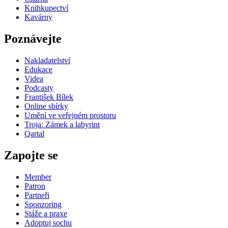
Knihkupectví
Kavárny
Poznávejte
Nakladatelství
Edukace
Videa
Podcasty
František Bílek
Online sbírky
Umění ve veřejném prostoru
Troja: Zámek a labyrint
Qartal
Zapojte se
Member
Patron
Partneři
Sponzoring
Stáže a praxe
Adoptuj sochu