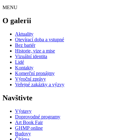
MENU
O galerii
Aktuality
Otevírací doba a vstupné
Bez bariér
Historie, vize a mise
Vizuální identita
Lidé
Kontakty
Komerční pronájmy
Výroční zprávy
Veřejné zakázky a výzvy
Navštivte
Výstavy
Doprovodné programy
Art Book Fair
GHMP online
Budovy
Čítárna