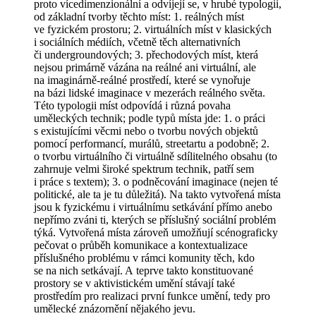
proto vícedimenzionální a odvíjejí se, v hrubé typologii,
od základní tvorby těchto míst: 1. reálných míst
ve fyzickém prostoru; 2. virtuálních míst v klasických
i sociálních médiích, včetně těch alternativních
či undergroundových; 3. přechodových míst, která
nejsou primárně vázána na reálné ani virtuální, ale
na imaginárně-reálné prostředí, které se vynořuje
na bázi lidské imaginace v mezerách reálného světa.
Této typologii míst odpovídá i různá povaha
uměleckých technik; podle typů místa jde: 1. o práci
s existujícími věcmi nebo o tvorbu nových objektů
pomocí performancí, murálů, streetartu a podobně; 2.
o tvorbu virtuálního či virtuálně sdílitelného obsahu (to
zahrnuje velmi široké spektrum technik, patří sem
i práce s textem); 3. o podněcování imaginace (nejen té
politické, ale ta je tu důležitá). Na takto vytvořená místa
jsou k fyzickému i virtuálnímu setkávání přímo anebo
nepřímo zváni ti, kterých se příslušný sociální problém
týká. Vytvořená místa zároveň umožňují scénograficky
pečovat o průběh komunikace a kontextualizace
příslušného problému v rámci komunity těch, kdo
se na nich setkávají. A teprve takto konstituované
prostory se v aktivistickém umění stávají také
prostředím pro realizaci první funkce umění, tedy pro
umělecké znázornění nějakého jevu.