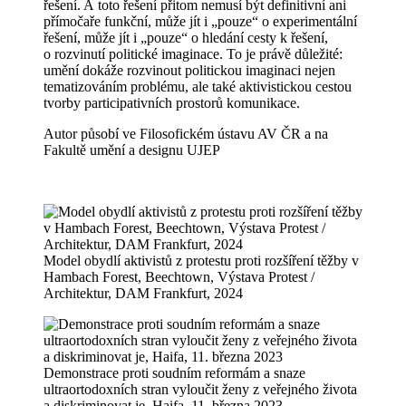
řešení. A toto řešení přitom nemusí být definitivní ani
přímočaře funkční, může jít i „pouze“ o experimentální
řešení, může jít i „pouze“ o hledání cesty k řešení,
o rozvinutí politické imaginace. To je právě důležité:
umění dokáže rozvinout politickou imaginaci nejen
tematizováním problému, ale také aktivistickou cestou
tvorby participativních prostorů komunikace.
Autor působí ve Filosofickém ústavu AV ČR a na
Fakultě umění a designu UJEP
Model obydlí aktivistů z protestu proti rozšíření těžby v
Hambach Forest, Beechtown, Výstava Protest /
Architektur, DAM Frankfurt, 2024
Demonstrace proti soudním reformám a snaze
ultraortodoxních stran vyloučit ženy z veřejného života
a diskriminovat je, Haifa, 11. března 2023