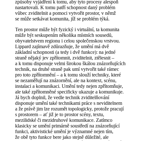
způsoby vyjádření k tomu, aby tyto procesy alespoň
nastartovali. K tomu patří schopnost daný problém
vůbec zviditelnit a pomoci vytvořit prostor, v němž
se může setkávat komunita, jíž se problém týká.
Ten prostor může být fyzický i virtuální, ta komunita
může být seskupením několika místních sousedů,
obyvatelstvem regionu i celou společenskou vrstvou.
Lippard zajímavě zdůrazňuje, že umění má dvě
základní schopnosti (a tedy i dvě funkce): na jedné
straně nějaký jev zpřítomnit, zviditelnit, ztělesnit –
a k tomu disponuje velmi širokou škálou znázorňujících
technik, na druhé straně pak umí vytvořit také rámec
pro toto zpřítomnění – a k tomu slouží techniky, které
se nezaměřují na znázornění, ale na kontext, scénu,
instalaci a komunikaci. Umění tedy nejen zpřítomňuje,
ale také zpřítomněné specificky ukazuje a komunikuje.
Já bych doplnil, že vedle technik zviditelňování
disponuje umění také technikami práce s neviditelnem
a že právě jim lze rozumět topologicky, protože pracují
s prostorem – ať již je to prostor scény, textu,
mezilidské či mezidruhové komunikace. Zatímco
klasicky se umění primárně soustředí na znázorňující
funkci, aktivistické umění je významné nejen tím,
že obě tyto funkce bere jako stejně důležité, ale