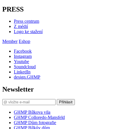
PRESS
Press centrum
Z médií
Logo ke stažení
Member
Eshop
Facebook
Instagram
Youtube
Soundcloud
LinkedIn
design.GHMP
Newsletter
Přihlásit
GHMP Bílkova vila
GHMP Colloredo-Mansfeld
GHMP Dům fotografie
GHMP Bílkův dům