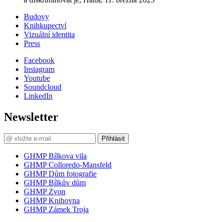
Budovy
Knihkupectví
Vizuální identita
Press
Facebook
Instagram
Youtube
Soundcloud
LinkedIn
Newsletter
Přihlásit
GHMP Bílkova vila
GHMP Colloredo-Mansfeld
GHMP Dům fotografie
GHMP Bílkův dům
GHMP Zvon
GHMP Knihovna
GHMP Zámek Troja