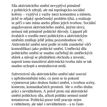
Síla aktivistického umění nevyplývá primárně
z politických zdrojů, ale má topologicko-sociální
kořeny – vyplývá z vazby mezi komunitou a místem,
jichž se nějaký společenský problém týká, a realizuje
se péčí o tato místa anebo přímo jejich tvorbou. Sociální
angažovanost aktivistického umění, jinými slovy,
nemusí mít primárně politické důvody. Lippard při
úvahách o rozdílu mezi politickým a aktivistickým
uměním zmiňuje ještě jednu pozoruhodnou věc.
Aktivistické umění není podle ní tolik zranitelné vůči
komodifikaci jako politické umění. Umělecká díla
politického umění se snadno začleňují do uměleckých
sbírek a stávají se předmětem obchodu a investic,
naproti tomu tranzitivní aktivistická tvorba míst se tak
snadno uchopit a neutralizovat nedá.
Subverzivní síla aktivistického umění také souvisí
s upřednostněním toho, co jsem se tu pokusil
vyjmenovat jako druhou funkci umění, s tvorbou scény,
kontextu, komunikačních prostorů. Jde o svého druhu
práci s neviditelnem. A právě proto má aktivistické
umění politickou sílu, ačkoli politiku nemusí nutně
tematizovat. Politická praxe totiž pracuje nejen
s viditelnem, ale také s neviditelnem – a to často