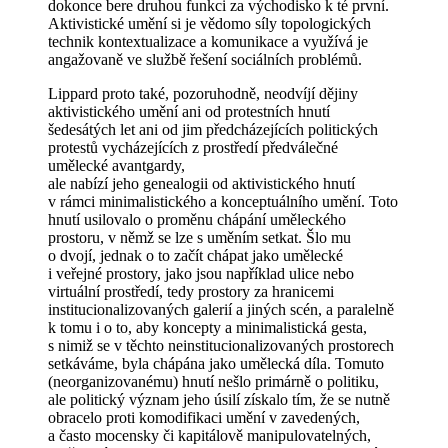
dokonce bere druhou funkci za východisko k té první.
Aktivistické umění si je vědomo síly topologických
technik kontextualizace a komunikace a využívá je
angažovaně ve službě řešení sociálních problémů.
Lippard proto také, pozoruhodně, neodvíjí dějiny
aktivistického umění ani od protestních hnutí
šedesátých let ani od jim předcházejících politických
protestů vycházejících z prostředí předválečné
umělecké avantgardy,
ale nabízí jeho genealogii od aktivistického hnutí
v rámci minimalistického a konceptuálního umění. Toto
hnutí usilovalo o proměnu chápání uměleckého
prostoru, v němž se lze s uměním setkat. Šlo mu
o dvojí, jednak o to začít chápat jako umělecké
i veřejné prostory, jako jsou například ulice nebo
virtuální prostředí, tedy prostory za hranicemi
institucionalizovaných galerií a jiných scén, a paralelně
k tomu i o to, aby koncepty a minimalistická gesta,
s nimiž se v těchto neinstitucionalizovaných prostorech
setkáváme, byla chápána jako umělecká díla. Tomuto
(neorganizovanému) hnutí nešlo primárně o politiku,
ale politický význam jeho úsilí získalo tím, že se nutně
obracelo proti komodifikaci umění v zavedených,
a často mocensky či kapitálově manipulovatelných,