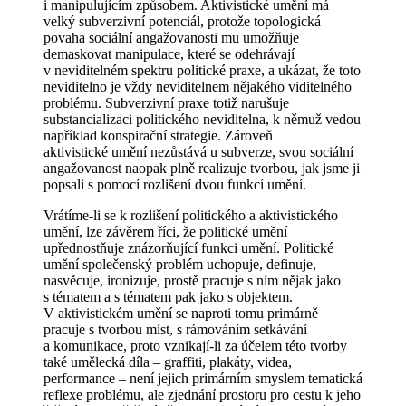
i manipulujícím způsobem. Aktivistické umění má
velký subverzivní potenciál, protože topologická
povaha sociální angažovanosti mu umožňuje
demaskovat manipulace, které se odehrávají
v neviditelném spektru politické praxe, a ukázat, že toto
neviditelno je vždy neviditelnem nějakého viditelného
problému. Subverzivní praxe totiž narušuje
substancializaci politického neviditelna, k němuž vedou
například konspirační strategie. Zároveň
aktivistické umění nezůstává u subverze, svou sociální
angažovanost naopak plně realizuje tvorbou, jak jsme ji
popsali s pomocí rozlišení dvou funkcí umění.
Vrátíme-li se k rozlišení politického a aktivistického
umění, lze závěrem říci, že politické umění
upřednostňuje znázorňující funkci umění. Politické
umění společenský problém uchopuje, definuje,
nasvěcuje, ironizuje, prostě pracuje s ním nějak jako
s tématem a s tématem pak jako s objektem.
V aktivistickém umění se naproti tomu primárně
pracuje s tvorbou míst, s rámováním setkávání
a komunikace, proto vznikají-li za účelem této tvorby
také umělecká díla – graffiti, plakáty, videa,
performance – není jejich primárním smyslem tematická
reflexe problému, ale zjednání prostoru pro cestu k jeho