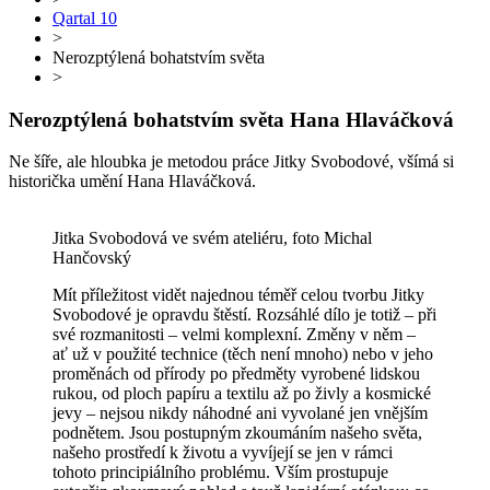
Qartal 10
>
Nerozptýlená bohatstvím světa
>
Nerozptýlená bohatstvím světa
Hana Hlaváčková
Ne šíře, ale hloubka je metodou práce Jitky Svobodové, všímá si
historička umění Hana Hlaváčková.
Jitka Svobodová ve svém ateliéru, foto Michal
Hančovský
Mít příležitost vidět najednou téměř celou tvorbu Jitky
Svobodové je opravdu štěstí. Rozsáhlé dílo je totiž – při
své rozmanitosti – velmi komplexní. Změny v něm –
ať už v použité technice (těch není mnoho) nebo v jeho
proměnách od přírody po předměty vyrobené lidskou
rukou, od ploch papíru a textilu až po živly a kosmické
jevy – nejsou nikdy náhodné ani vyvolané jen vnějším
podnětem. Jsou postupným zkoumáním našeho světa,
našeho prostředí k životu a vyvíjejí se jen v rámci
tohoto principiálního problému. Vším prostupuje