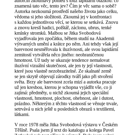
autorčin zkoumavý pohled s touž lapidární otázkou: co
znamená tato věc, tento jev? Čím je věc sama o sobě?
Autorka nezkoumá prostředí našeho života jako celku,
vědoma si jeho složitosti. Zkoumá jej v konfrontaci
s každou jednotlivou věcí, se kterou se setkává. Znovu
a znovu kreslí hadici, polštář, záclonu, ubrus, tenké
kmínky stromků. Malbou se Jitka Svobodová
vyjadřovala jen zpočátku, během studií na Akademii
výtvarných umění a krátce po něm. Ani tehdy však její
barevnost nesměřovala k iluzívnosti, ale svou lapidární
zemitostí vytvářela něco jiného: neohraničenou
hmotnost. Už tady se ukazuje tendence nemalovat
iluzívní vizuální skutečnost, ale jen ty její vlastnosti,
které jsou vlastně nezobrazitelné. Ze skalnaté země
se jen skrytě objevují zárodky tváří jako při stvoření
světa. Brzy ale barevnost zcela mizí a autorka pracuje
už jen kresbou, kterou je schopna vyjádřit vše, co ji
zajímá: předměty, u nichž zkoumá jejich speciální
vlastnosti, hmotnost, plochost, ohebnost, ale i dutost,
prázdno. Některým z těchto vlastností se věnuje trvale,
setrvává u nich ještě u posledních obrazů s textiliemi,
látkami.
V roce 1978 měla Jitka Svobodová výstavu v Českém
Těšíně. Psala jsem jí text do katalogu a kolega Pavel