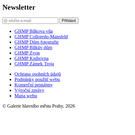
Newsletter
Přihlásit
GHMP Bílkova vila
GHMP Colloredo-Mansfeld
GHMP Dům fotografie
GHMP Bílkův dům
GHMP Zvon
GHMP Knihovna
GHMP Zámek Troja
Ochrana osobních údajů
Podmínky použití webu
Komerční pronájmy
Výroční zprávy
Mapa webu
© Galerie hlavního města Prahy, 2026