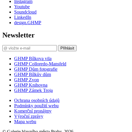
Instagram
Youtube
Soundcloud
LinkedIn
design.GHMP
Newsletter
Přihlásit
GHMP Bílkova vila
GHMP Colloredo-Mansfeld
GHMP Dům fotografie
GHMP Bílkův dům
GHMP Zvon
GHMP Knihovna
GHMP Zámek Troja
Ochrana osobních údajů
Podmínky použití webu
Komerční pronájmy
Výroční zprávy
Mapa webu
© Galerie hlavního města Prahy, 2026