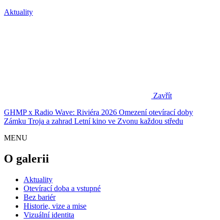
Aktuality
Zavřít
GHMP x Radio Wave: Riviéra 2026
Omezení otevírací doby
Zámku Troja a zahrad
Letní kino ve Zvonu každou středu
MENU
O galerii
Aktuality
Otevírací doba a vstupné
Bez bariér
Historie, vize a mise
Vizuální identita