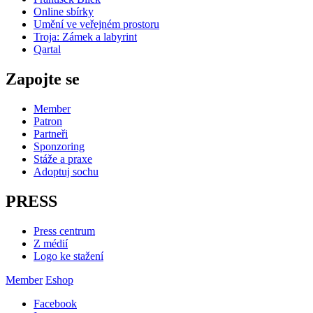
Online sbírky
Umění ve veřejném prostoru
Troja: Zámek a labyrint
Qartal
Zapojte se
Member
Patron
Partneři
Sponzoring
Stáže a praxe
Adoptuj sochu
PRESS
Press centrum
Z médií
Logo ke stažení
Member
Eshop
Facebook