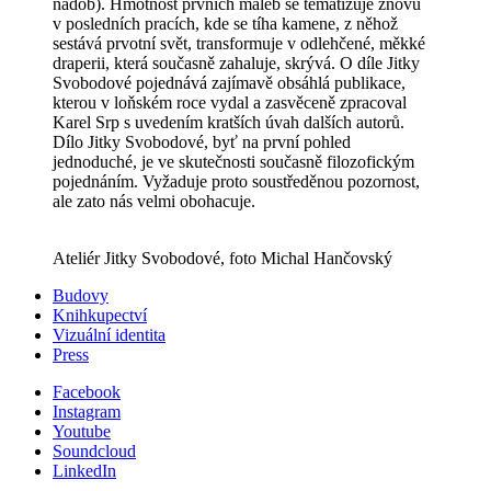
nádob). Hmotnost prvních maleb se tematizuje znovu
v posledních pracích, kde se tíha kamene, z něhož
sestává prvotní svět, transformuje v odlehčené, měkké
draperii, která současně zahaluje, skrývá. O díle Jitky
Svobodové pojednává zajímavě obsáhlá publikace,
kterou v loňském roce vydal a zasvěceně zpracoval
Karel Srp s uvedením kratších úvah dalších autorů.
Dílo Jitky Svobodové, byť na první pohled
jednoduché, je ve skutečnosti současně filozofickým
pojednáním. Vyžaduje proto soustředěnou pozornost,
ale zato nás velmi obohacuje.
Ateliér Jitky Svobodové, foto Michal Hančovský
Budovy
Knihkupectví
Vizuální identita
Press
Facebook
Instagram
Youtube
Soundcloud
LinkedIn