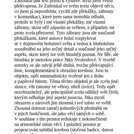
Zatloukal pak text přímo k výstavě. Byla jsem velmi
překvapena, že Zatloukal ve svém textu objevil něco,
co jsem já nepostřehla: vycítil zde překážky, zábrany
v komunikaci, které jsem sama nemohla odhalit,
protože to byly i mé vlastní překážky, mé vlastní
zábrany, skrze něž zápasím se světem, a připadaly mi
proto zcela přirozené. Tyto zábrany jsou ale současně
překážkami, které autorce brání rozptylovat
se v dojmovém bohatství světa a vedou k hlubokému
soustředění na jeho určitý detail a současně jeho určitý
aspekt, skrze který lze svět hlouběji poznat. Ne šíře, ale
hloubka je metodou práce Jitky Svobodové. V tvorbě
autorky se ale odvíjí ještě druhá, trochu překvapující
linie, komplementární k obrazům kresbou. Jsou to
objekty, opět minimalisticky tvořené jen z drátu
a papírové hmoty. Téma těchto objektů je ale zcela jiné:
slunce, vítr (stromy ve větru), oheň (svíce). Tedy opět
nezobrazitelný, ale principiálně zcela odlišný svět živlů,
kterým odhaluje jiný aspekt jsoucna. Jitka myslí
obrazem a zároveň jím zkoumá i své místo ve světě.
Zkoumá dobrost (areté) jednotlivých předmětů ne
v jejich funkčnosti, ale jako věcí samých o sobě.
V souhlase s tím prostor redukuje z nekonečnosti
na aristotelské místo věcí. I prázdný prostor je
propracován subtilní kresbou (stočená hadice, dutost