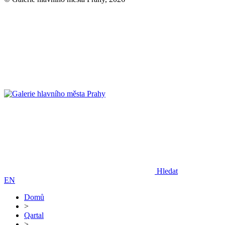
Hledat
EN
Domů
>
Qartal
>