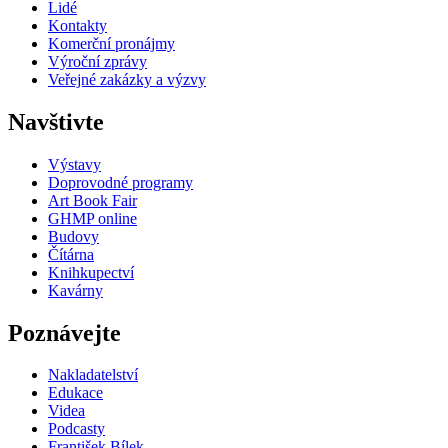
Lidé
Kontakty
Komerční pronájmy
Výroční zprávy
Veřejné zakázky a výzvy
Navštivte
Výstavy
Doprovodné programy
Art Book Fair
GHMP online
Budovy
Čítárna
Knihkupectví
Kavárny
Poznávejte
Nakladatelství
Edukace
Videa
Podcasty
František Bílek