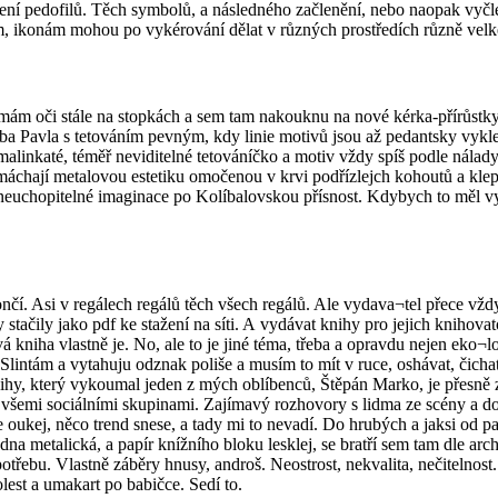
ačení pedofilů. Těch symbolů, a následného začlenění, nebo naopak vyč
, ikonám mohou po vykérování dělat v různých prostředích různě velk
ám oči stále na stopkách a sem tam nakouknu na nové kérka-přírůstky 
řeba Pavla s tetováním pevným, kdy linie motivů jsou až pedantsky vykle
 malinkaté, téměř neviditelné tetováníčko a motiv vždy spíš podle nála
 máchají metalovou estetiku omočenou v krvi podřízlejch kohoutů a kle
neuchopitelné imaginace po Kolíbalovskou přísnost. Kdybych to měl vyj
ončí. Asi v regálech regálů těch všech regálů. Ale vydava¬tel přece vžd
y stačily jako pdf ke stažení na síti. A vydávat knihy pro jejich knihova
kniha vlastně je. No, ale to je jiné téma, třeba a opravdu nejen eko¬l
. Slintám a vytahuju odznak poliše a musím to mít v ruce, oshávat, čicha
ihy, který vykoumal jeden z mých oblíbenců, Štěpán Marko, je přesně z 
 všemi sociálními skupinami. Zajímavý rozhovory s lidma ze scény a do 
oukej, něco trend snese, a tady mi to nevadí. Do hrubých a jaksi od p
dna metalická, a papír knížního bloku lesklej, se bratří sem tam dle arc
řebu. Vlastně záběry hnusy, androš. Neostrost, nekvalita, nečitelnost.
est a umakart po babičce. Sedí to.