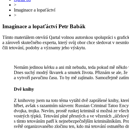
>
Imaginace a lopaťáctví
>
Imaginace a lopaťáctví
Petr Babák
Tímto materiálem otevírá Qartal volnou autorskou spolupráci s grafi
a zároveň skutečného experta, který svůj obor chce sledovat v nesm
čili tetování, podoby a významy jeho výskytu.
Nemám jedinou kérku a ani mít nebudu, teda pokud mě někdo v 
Dnes suchý modrý škvarek a smutek života. Přiznám se ale, že 
a vytvoří pavučinu času. To by mě zajímalo. Samozřejmě zatím 
Dvě knihy
Z knihovny jsem na toto téma vytáhl dvě zaprášené knihy, které
hřbet, avšak s razantním názvem: Russian Criminal Tatoo Encyc
dvojka, trojka. Nevím, prostě ruskej kriminál si možná ze vše
vostrých týpků. Tetování plné přesných a ve vězeních „účelovýc
s tímto tetováním patří k nejnebezpečnějším kriminálníkům. Pro
světě organizovaného zločinu ten, kdo má tetování ostnatého drá