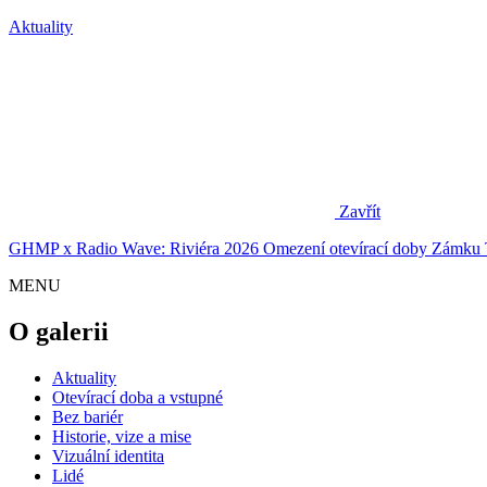
Aktuality
Zavřít
GHMP x Radio Wave: Riviéra 2026
Omezení otevírací doby Zámku 
MENU
O galerii
Aktuality
Otevírací doba a vstupné
Bez bariér
Historie, vize a mise
Vizuální identita
Lidé