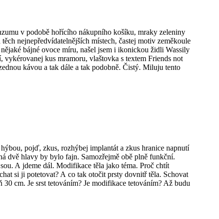
onzumu v podobě hořícího nákupního košíku, mraky zeleniny
 těch nejnepředvídatelnějších místech, častej motiv zeměkoule
 nějaké bájné ovoce míru, našel jsem i ikonickou židli Wassily
ičí, vykérovanej kus mramoru, vlaštovka s textem Friends not
nou kávou a tak dále a tak podobně. Čistý. Miluju tento
hýbou, pojď, zkus, rozhýbej implantát a zkus hranice napnutí
ožná dvě hlavy by bylo fajn. Samozřejmě obě plně funkční.
jsou. A jdeme dál. Modifikace těla jako téma. Proč chtít
at si ji potetovat? A co tak otočit prsty dovnitř těla. Schovat
espoň 30 cm. Je srst tetováním? Je modifikace tetováním? Až budu