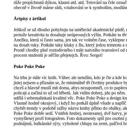
růže propíchnutá dýkou, klauni atd. atd. Tetování na čele ozn
obecně v životě máme rádi, vztahování se k symbolům, modlám
Ártpísy z ártškol
Jelikož se už dlouho pohybuju na umělecké akademické půdě, m
protože kreativita tu dosahuje neúprosných výšin. Potkáte tu t
Anežku, která si často sama, jen tak ve volném čase, vyklepne
na dosah ruky. Potkáte taky kluky z Ilu, který jedou temnotu a
Prostě chodby plné roztodivného i mile naivního tvarosloví od 
procent studentů je něčím přejetejch. Řvu: Sergei!
Poke Poke Poke
Na trhu je stále víc knih. Vůbec ale netuším, kdo je čte a kde k
jistej nejsem a přiznám se, že minimálně tři čtvrtiny produkce b
chceš a hlavně musíš mít doma, abys nezapomněl, co to papírová 
policajt a začíná to už od hřbetů. Jak vidím dobrej, jdu po něm
udělá i sebemalinkatá kvalitní věc. Poke Poke Poke a design kn
Vlastně hodně okrajový, i když ho potkáš úplně všude a napříč
chybět trendy v podobě ražby názvu knihy přímo do obálky, ale 
Poke Poke dobře sedí. Vnitřek hrubej, neotesanej, dvě barvy, je
vymyšlenej profi fotografem. Foto dokumenty spíš pro osobní pot
podnájmů, balkánské sýry, vyholené chlupy na zemi, palčivá bol