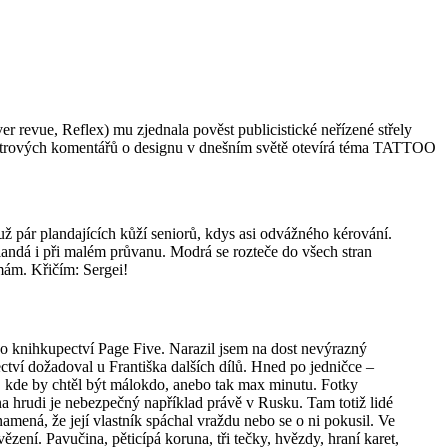
 revue, Reflex) mu zjednala pověst publicistické neřízené střely
 Petrových komentářů o designu v dnešním světě otevírá téma TATTOO
 pár plandajících kůží seniorů, kdys asi odvážného kérování.
landá i při malém průvanu. Modrá se rozteče do všech stran
mám. Křičím: Sergei!
ýho knihkupectví Page Five. Narazil jsem na dost nevýrazný
tví dožadoval u Františka dalších dílů. Hned po jedničce –
í, kde by chtěl být málokdo, anebo tak max minutu. Fotky
na hrudi je nebezpečný například právě v Rusku. Tam totiž lidé
mená, že její vlastník spáchal vraždu nebo se o ni pokusil. Ve
zení. Pavučina, pěticípá koruna, tři tečky, hvězdy, hraní karet,