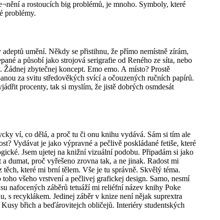
le¬nění a rostoucích big problémů, je mnoho. Symboly, které
é problémy.
adeptů umění. Někdy se přistihnu, že přímo nemístně zírám,
pané a působí jako strojová serigrafie od Reného ze síta, nebo
dy. Žádnej zbytečnej koncept. Emo emo. A místo? Prostě
panou za svitu středověkých svící a očouzených ručních papírů.
ádřit procenty, tak si myslím, že jistě dobrých osmdesát
ycky ví, co dělá, a proč tu či onu knihu vydává. Sám si tím ale
tost? Vydávat je jako výpravné a pečlivě poskládané fetiše, které
ogické. Jsem ujetej na knižní vizuální podobu. Připadám si jako
t a dumat, proč vyřešeno zrovna tak, a ne jinak. Radost mi
těch, které mi brní tělem. Vše je tu správně. Skvělý téma.
toho všeho vrstvení a pečlivej grafickej design. Samo, nesmí
asu nafocených záběrů tetuáží mi reliéfní název knihy Poke
hu, s recyklákem. Jedinej záběr v knize není nějak suprextra
 Kusy břich a beďárovitejch obličejů. Interiéry studentských