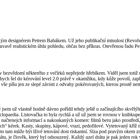
ckým designérem Petrem Babákem. Už jeho publikační minulost (Revolver
louvavě realistickém úhlu pohledu, občas bez příkras. Otevřenou řadu
bezvědomí některého z večírků nepřejede hřebíkem. Viděl jsem totiž už
bych šel do kérování level 2.0 právě v okamžiku, kdy kůže povolí, zap
vše píšu jen ze slepé závisti z odvahy pokérovaných, kterou prostě ne
 jsem už vlastně hodně dávno pořídil tehdy ještě u začínajícího skvěl
lopaedia. Listovačka to byla rychlá a už už jsem se rovnou v knihkupec
ch načtenejch informací a nakoukaných komerc filmů beru jako prostřed
h“ kérek. Kasty, skupiny, kápové, vrazi, pedofilové. Vytetovaný kříž 
to tam může být lživé tetování dost riskantní. Slza pod pravým okem zna
tu, je člověk, který byl odsouzený. Každý uzel drátu je pak jeden rok vě