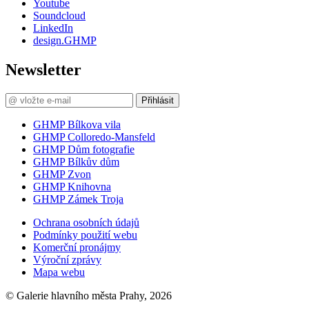
Youtube
Soundcloud
LinkedIn
design.GHMP
Newsletter
Přihlásit
GHMP Bílkova vila
GHMP Colloredo-Mansfeld
GHMP Dům fotografie
GHMP Bílkův dům
GHMP Zvon
GHMP Knihovna
GHMP Zámek Troja
Ochrana osobních údajů
Podmínky použití webu
Komerční pronájmy
Výroční zprávy
Mapa webu
© Galerie hlavního města Prahy, 2026