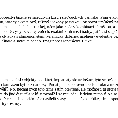
oborectví tažené ze smrdutých košů i slaďoučkých pamlsků. Pranýř k
tí, jakoby akvarelový, tušový i jakoby pastelkou, blahobyt umístěný na
m, ale ne kalich husitskej, něco jako rajče v kombinaci s hruškou, asi
a notně vystylizovanej vořech, exaktní kruh mezi ňadry, pařát asi slep
 oktávka s plamenometem, keramický džbánek naplněný evidentně bezed
 leštidlo a smrduté bahno. Imaginace i lopaťáctví. Oukej.
 metod? 3D objekty pod kůží, implantáty sic už běžné, tyto se ovšem 
a při tom všem být bez narkózy. Přidat prst nebo rovnou celou ruku a m
ější. No, nechal bych toto téma zatím otevřené, ale možnosti tu určitě 
do jiné části těla ještě tetování? Lze mít jednu ledvinu mimo tělo a nech
jší. Nechat si po celém těle nastřelit vlasy, ale ne nějak krátké, ale al
 štrykovanej.