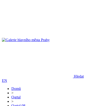
Hledat
EN
Domů
>
Qartal
>
Qartal 08