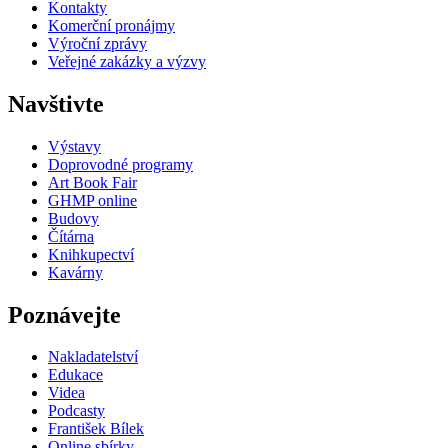
Kontakty
Komerční pronájmy
Výroční zprávy
Veřejné zakázky a výzvy
Navštivte
Výstavy
Doprovodné programy
Art Book Fair
GHMP online
Budovy
Čítárna
Knihkupectví
Kavárny
Poznávejte
Nakladatelství
Edukace
Videa
Podcasty
František Bílek
Online sbírky