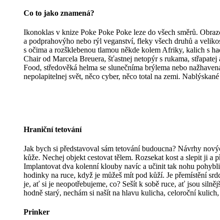
Co to jako znamená?
Ikonoklas v knize Poke Poke Poke leze do všech směrů. Obraz
a podprahovýho nebo rýl veganství, fleky všech druhů a velikos
s očima a rozšklebenou tlamou někde kolem Afriky, kalich s hade
Chair od Marcela Breuera, šťastnej netopýr s rukama, střapatej 
Food, středověká helma se slunečníma brýlema nebo nažhavená
nepolapitelnej svět, něco cyber, něco total na zemi. Nablýskané
Hraniční tetování
Jak bych si představoval sám tetování budoucna? Návrhy nových
kůže. Nechej objekt cestovat tělem. Rozsekat kost a slepit ji 
Implantovat dva kolenní klouby navíc a učinit tak nohu pohybliv
hodinky na ruce, když je můžeš mít pod kůží. Je přemístění srdce 
je, ať si je neopotřebujeme, co? Sešít k sobě ruce, ať jsou silně
hodně starý, nechám si našít na hlavu kulicha, celoroční kulich,
Prinker