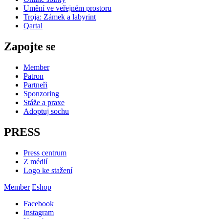
Umění ve veřejném prostoru
Troja: Zámek a labyrint
Qartal
Zapojte se
Member
Patron
Partneři
Sponzoring
Stáže a praxe
Adoptuj sochu
PRESS
Press centrum
Z médií
Logo ke stažení
Member
Eshop
Facebook
Instagram