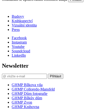
Budovy
Knihkupectví
Vizuální identita
Press
Facebook
Instagram
Youtube
Soundcloud
LinkedIn
Newsletter
Přihlásit
GHMP Bílkova vila
GHMP Colloredo-Mansfeld
GHMP Dům fotografie
GHMP Bílkův dům
GHMP Zvon
GHMP Knihovna