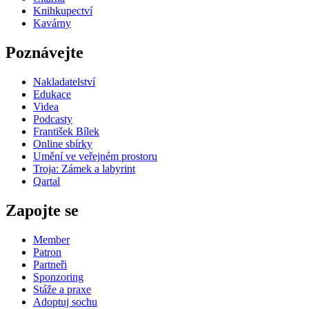
Knihkupectví
Kavárny
Poznávejte
Nakladatelství
Edukace
Videa
Podcasty
František Bílek
Online sbírky
Umění ve veřejném prostoru
Troja: Zámek a labyrint
Qartal
Zapojte se
Member
Patron
Partneři
Sponzoring
Stáže a praxe
Adoptuj sochu