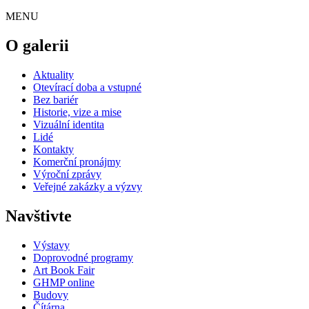
MENU
O galerii
Aktuality
Otevírací doba a vstupné
Bez bariér
Historie, vize a mise
Vizuální identita
Lidé
Kontakty
Komerční pronájmy
Výroční zprávy
Veřejné zakázky a výzvy
Navštivte
Výstavy
Doprovodné programy
Art Book Fair
GHMP online
Budovy
Čítárna