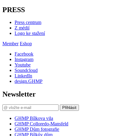
PRESS
Press centrum
Z médií
Logo ke stažení
Member
Eshop
Facebook
Instagram
Youtube
Soundcloud
LinkedIn
design.GHMP
Newsletter
Přihlásit
GHMP Bílkova vila
GHMP Colloredo-Mansfeld
GHMP Dům fotografie
GHMP Bílkův dům