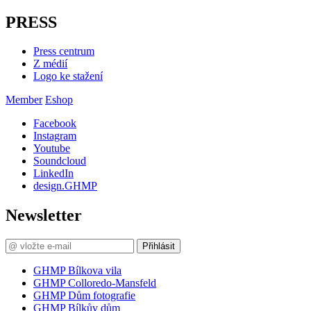
PRESS
Press centrum
Z médií
Logo ke stažení
Member
Eshop
Facebook
Instagram
Youtube
Soundcloud
LinkedIn
design.GHMP
Newsletter
Přihlásit
GHMP Bílkova vila
GHMP Colloredo-Mansfeld
GHMP Dům fotografie
GHMP Bílkův dům