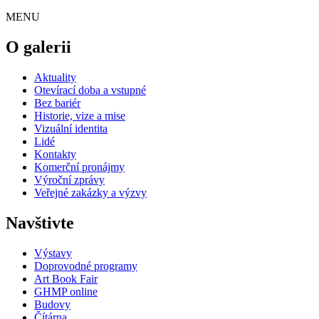
MENU
O galerii
Aktuality
Otevírací doba a vstupné
Bez bariér
Historie, vize a mise
Vizuální identita
Lidé
Kontakty
Komerční pronájmy
Výroční zprávy
Veřejné zakázky a výzvy
Navštivte
Výstavy
Doprovodné programy
Art Book Fair
GHMP online
Budovy
Čítárna