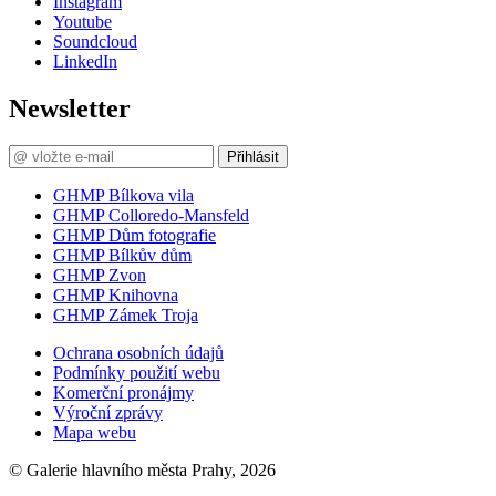
Instagram
Youtube
Soundcloud
LinkedIn
Newsletter
Přihlásit
GHMP Bílkova vila
GHMP Colloredo-Mansfeld
GHMP Dům fotografie
GHMP Bílkův dům
GHMP Zvon
GHMP Knihovna
GHMP Zámek Troja
Ochrana osobních údajů
Podmínky použití webu
Komerční pronájmy
Výroční zprávy
Mapa webu
© Galerie hlavního města Prahy, 2026