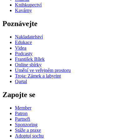
Knihkupectví
Kavárny
Poznávejte
Nakladatelství
Edukace
Videa
Podcasty
František Bílek
Online sbírky
Umění ve veřejném prostoru
Troja: Zámek a labyrint
Qartal
Zapojte se
Member
Patron
Partneři
Sponzoring
Stáže a praxe
Adoptuj sochu